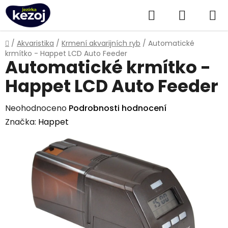
Přejít
Hledat
NÁKUPN
na
obsah
KOŠÍK
Domů
/
Akvaristika
/
Krmení akvarijních ryb
/
Automatické
krmítko - Happet LCD Auto Feeder
Automatické krmítko -
Happet LCD Auto Feeder
Průměrné
Neohodnoceno
Podrobnosti hodnocení
hodnocení
Značka:
Happet
produktu
je
0,0
z
5
hvězdiček.