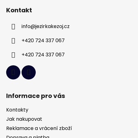
á
Kontakt
p
a
info
@
jezirkakezoj.cz
t
í
+420 724 337 067
+420 724 337 067
Informace pro vás
Kontakty
Jak nakupovat
Reklamace a vrácení zboží
Doprava a platba