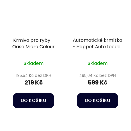
Krmivo pro ryby -
Automatické krmítko
Oase Micro Colour
- Happet Auto feeder
Granulate 150 ml
AF 007
Skladem
Skladem
195,54 Kč bez DPH
495,04 Kč bez DPH
219 Kč
599 Kč
DO KOŠÍKU
DO KOŠÍKU