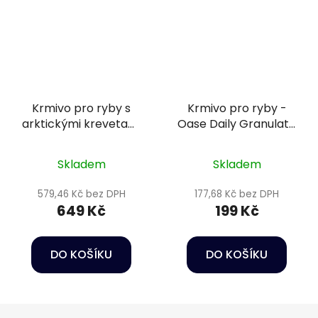
Krmivo pro ryby s
Krmivo pro ryby -
arktickými krevetami
Oase Daily Granulate
- Oase Snack Sticks 1 l
150 ml
Skladem
Skladem
579,46 Kč bez DPH
177,68 Kč bez DPH
649 Kč
199 Kč
DO KOŠÍKU
DO KOŠÍKU
Z