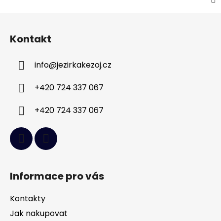
Z
á
Kontakt
p
a
info
@
jezirkakezoj.cz
t
í
+420 724 337 067
+420 724 337 067
Informace pro vás
Kontakty
Jak nakupovat