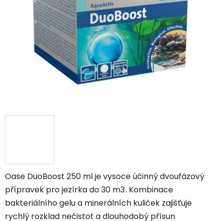
hvězdiček.
Oase DuoBoost 250 ml je vysoce účinný dvoufázový
přípravek pro jezírka do 30
m
3
. Kombinace
bakteriálního gelu a minerálních kuliček zajišťuje
rychlý rozklad nečistot a dlouhodobý přísun