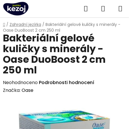
Přejít
Hledat
NÁKUPN
na
obsah
KOŠÍK
Domů
/
Zahradní jezírka
/
Bakteriální gelové kuličky s minerály -
Oase DuoBoost 2 cm 250 ml
Bakteriální gelové
kuličky s minerály -
Oase DuoBoost 2 cm
250 ml
Průměrné
Neohodnoceno
Podrobnosti hodnocení
hodnocení
Značka:
Oase
produktu
je
0,0
z
5