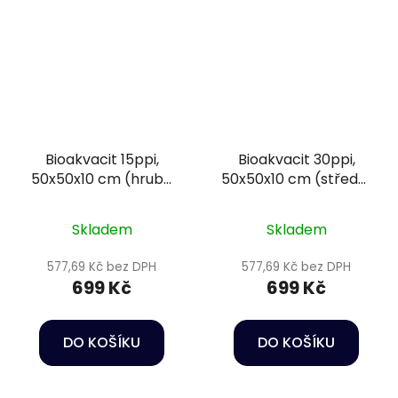
Bioakvacit 15ppi,
Bioakvacit 30ppi,
50x50x10 cm (hrubá
50x50x10 cm (střední
pórovitost) - Happet
pórovitost) - Happet
Filtration sponge
Filtration sponge
Skladem
Skladem
577,69 Kč bez DPH
577,69 Kč bez DPH
699 Kč
699 Kč
DO KOŠÍKU
DO KOŠÍKU