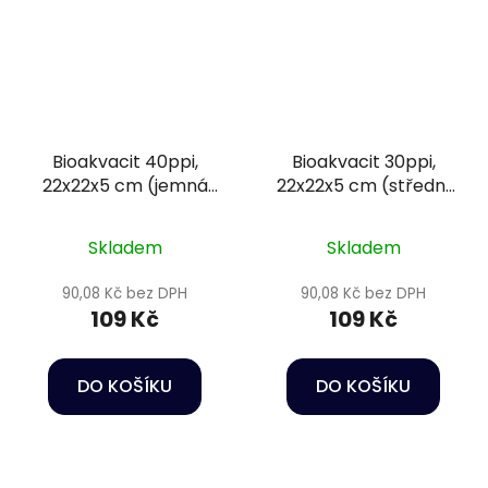
Bioakvacit 40ppi,
Bioakvacit 30ppi,
22x22x5 cm (jemná
22x22x5 cm (střední
pórovitost) - Happet
pórovitost) - Happet
Filtration sponge
Filtration sponge
Skladem
Skladem
90,08 Kč bez DPH
90,08 Kč bez DPH
109 Kč
109 Kč
DO KOŠÍKU
DO KOŠÍKU