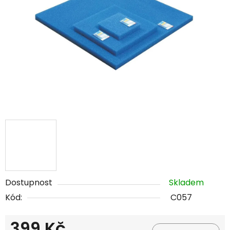
hvězdiček.
Dostupnost
Skladem
Kód:
C057
399 Kč