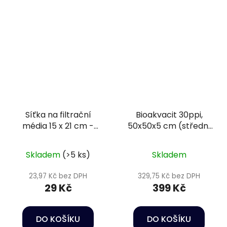
Síťka na filtrační
Bioakvacit 30ppi,
média 15 x 21 cm -
50x50x5 cm (střední
Happet Aquarium
pórovitost) - Happet
filter media bag S
Filtration sponge
Skladem
(>5 ks)
Skladem
23,97 Kč bez DPH
329,75 Kč bez DPH
29 Kč
399 Kč
DO KOŠÍKU
DO KOŠÍKU