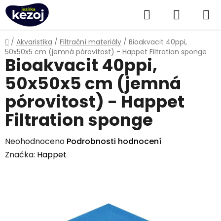
Přejít
Hledat
NÁKUPN
na
obsah
KOŠÍK
Domů
/
Akvaristika
/
Filtrační materiály
/
Bioakvacit 40ppi,
50x50x5 cm (jemná pórovitost) - Happet Filtration sponge
Bioakvacit 40ppi,
50x50x5 cm (jemná
pórovitost) - Happet
Filtration sponge
Průměrné
Neohodnoceno
Podrobnosti hodnocení
hodnocení
Značka:
Happet
produktu
je
0,0
z
5