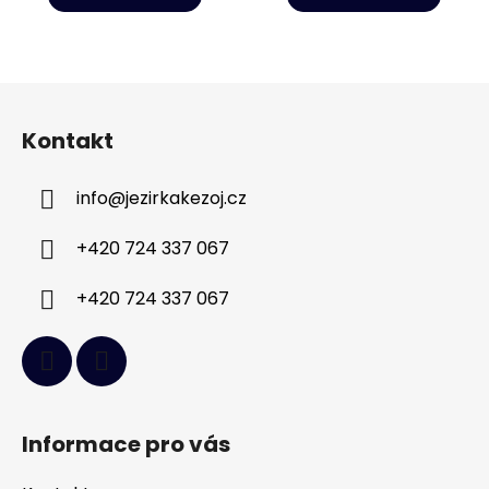
Z
á
Kontakt
p
a
info
@
jezirkakezoj.cz
t
í
+420 724 337 067
+420 724 337 067
Informace pro vás