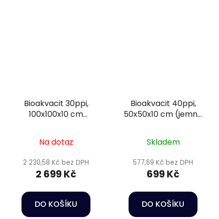
Bioakvacit 30ppi,
Bioakvacit 40ppi,
100x100x10 cm
50x50x10 cm (jemná
(střední pórovitost) -
pórovitost) - Happet
Happet Filtration
Filtration sponge
Na dotaz
Skladem
sponge
2 230,58 Kč bez DPH
577,69 Kč bez DPH
2 699 Kč
699 Kč
DO KOŠÍKU
DO KOŠÍKU