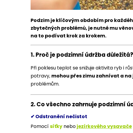
Podzim je klíčovým obdobím pro každého 
zbytečných problémů, je nutné mu věnov
na to podívat krok za krokem.
1.
Proč je podzimní údržba důležitá
Při poklesu teplot se snižuje aktivita ryb i rů
potravy,
mohou přes zimu zahnívat a na 
problémům.
2.
Co všechno zahrnuje podzimní úd
✔ Odstranění nečistot
Pomocí
síťky
nebo
jezírkového vysavače