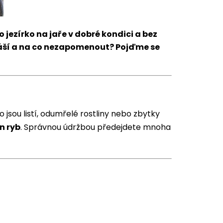
jezírko na jaře v dobré kondici a bez
áší a na co nezapomenout?
Pojďme se
ko jsou listí, odumřelé rostliny nebo zbytky
n ryb
. Správnou údržbou předejdete mnoha