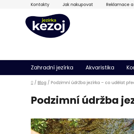
Přejít
Kontakty
Jak nakupovat
Reklamace a 
na
obsah
Zahradní jezírka
Akvaristika
Ko
Domů
/
Blog
/
Podzimní údržba jezírka – co udělat př
Podzimní údržba jez