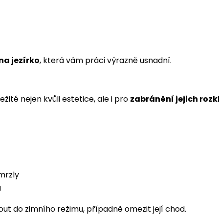
na jezírko
, která vám práci výrazně usnadní.
žité nejen kvůli estetice, ale i pro
zabránění jejich roz
mrzly
u
ut do zimního režimu, případně omezit její chod.