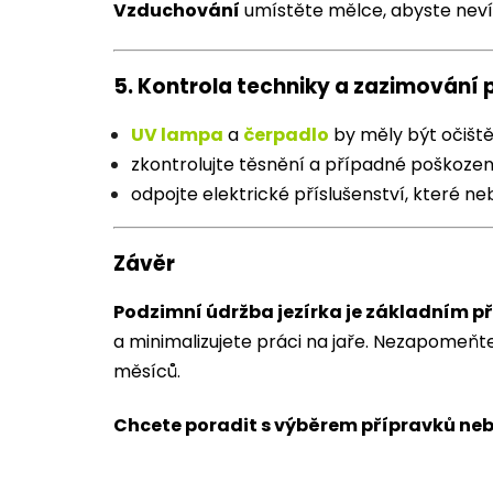
Vzduchování
umístěte mělce, abyste nevíři
5.
Kontrola techniky a zazimování 
UV lampa
a
čerpadlo
by měly být očišt
zkontrolujte těsnění a případné poškozen
odpojte elektrické příslušenství, které n
Závěr
Podzimní údržba jezírka je základním p
a minimalizujete práci na jaře. Nezapomeňt
měsíců.
Chcete poradit s výběrem přípravků neb