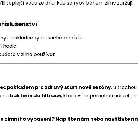
li teplejší vodu ze dna, kde se ryby během zimy zdržují.
příslušenství
ěny a uskladněny na suchém místě
í hadic
ebudete v zimě používat
ředpokladem pro zdravý start nové sezóny.
S trochou 
e na
bakterie do filtrace
, které vám pomohou udržet bi
o zimního vybavení? Napište nám nebo navštivte ná