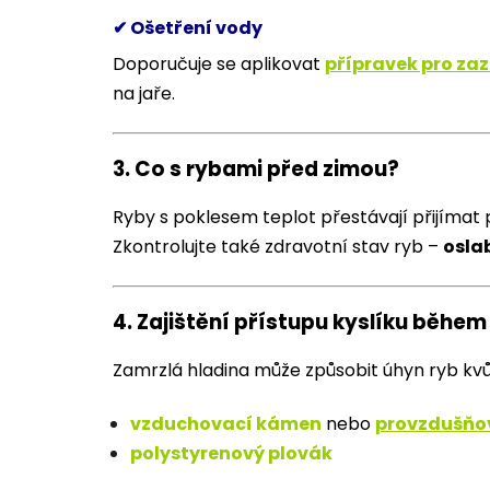
✔ Ošetření vody
Doporučuje se aplikovat
přípravek pro zaz
na jaře.
3.
Co s rybami před zimou?
Ryby s poklesem teplot přestávají přijímat
Zkontrolujte také zdravotní stav ryb –
oslab
4.
Zajištění přístupu kyslíku během
Zamrzlá hladina může způsobit úhyn ryb kvů
vzduchovací kámen
nebo
p
rovzdušňo
polystyrenový plovák