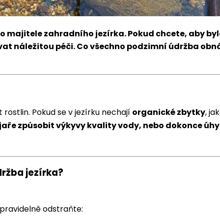
majitele zahradního jezírka. Pokud chcete, aby bylo 
at náležitou péči.
Co všechno podzimní údržba obn
?
st rostlin. Pokud se v jezírku nechají
organické zbytky
, ja
jaře způsobit výkyvy kvality vody, nebo dokonce úhy
ržba jezírka?
pravidelně odstraňte: