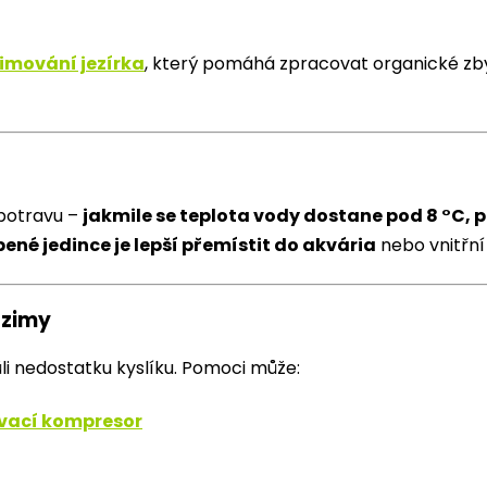
imování jezírka
, který pomáhá zpracovat organické zbyt
 potravu –
jakmile se teplota vody dostane pod 8 °C, 
ené jedince je lepší přemístit do akvária
nebo vnitřní
 zimy
li nedostatku kyslíku. Pomoci může:
v
ací kompresor