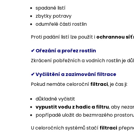
spadané listí
zbytky potravy
odumřelé části rostlin
Proti padání listí lze použít i
ochrannou síť 
✔ Ořezání a prořez rostlin
Zkrácení pobřežních a vodních rostlin je důle
✔ Vyčištění a zazimování filtrace
Pokud nemáte celoroční
filtraci
, je čas ji:
důkladně vyčistit
vypustit vodu z hadic a filtru
, aby neza
popřípadě uložit do bezmrazého prostor
U celoročních systémů stačí
filtraci
přepno