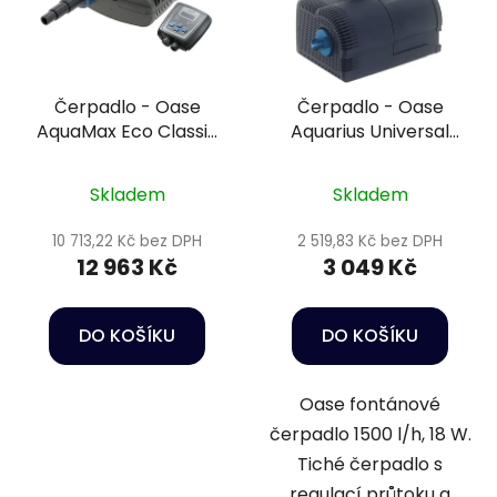
Čerpadlo - Oase
Čerpadlo - Oase
AquaMax Eco Classic
Aquarius Universal
12000 C
Classic 1500
Skladem
Skladem
10 713,22 Kč bez DPH
2 519,83 Kč bez DPH
12 963 Kč
3 049 Kč
DO KOŠÍKU
DO KOŠÍKU
Oase fontánové
čerpadlo 1500 l/h, 18 W.
Tiché čerpadlo s
regulací průtoku a