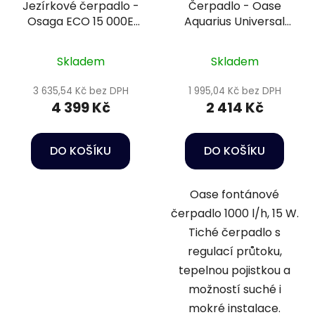
Jezírkové čerpadlo -
Čerpadlo - Oase
Osaga ECO 15 000E
Aquarius Universal
OSF
Classic 1000
Skladem
Skladem
3 635,54 Kč bez DPH
1 995,04 Kč bez DPH
4 399 Kč
2 414 Kč
DO KOŠÍKU
DO KOŠÍKU
Oase fontánové
čerpadlo 1000 l/h, 15 W.
Tiché čerpadlo s
regulací průtoku,
tepelnou pojistkou a
možností suché i
mokré instalace.