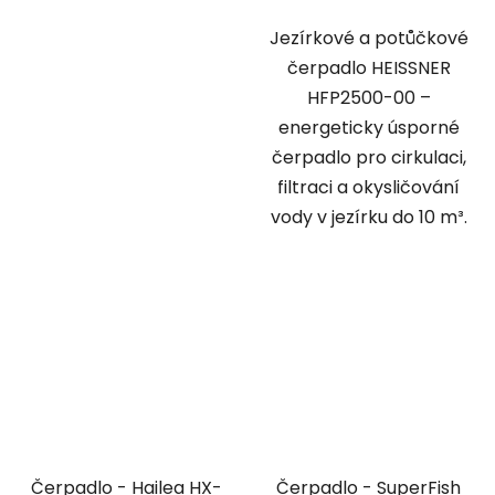
Jezírkové a potůčkové
čerpadlo HEISSNER
HFP2500-00 –
energeticky úsporné
čerpadlo pro cirkulaci,
filtraci a okysličování
vody v jezírku do 10 m³.
Čerpadlo - Hailea HX-
Čerpadlo - SuperFish