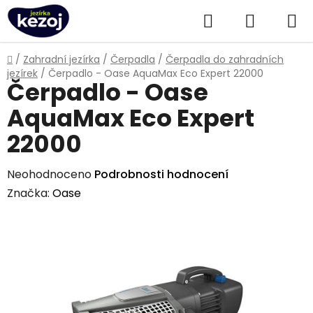
Přejít
Hledat
NÁKUPN
na
obsah
KOŠÍK
Domů
/
Zahradní jezírka
/
Čerpadla
/
Čerpadla do zahradních
jezírek
/
Čerpadlo - Oase AquaMax Eco Expert 22000
Čerpadlo - Oase
AquaMax Eco Expert
22000
Průměrné
Neohodnoceno
Podrobnosti hodnocení
hodnocení
Značka:
Oase
produktu
je
0,0
z
5
hvězdiček.