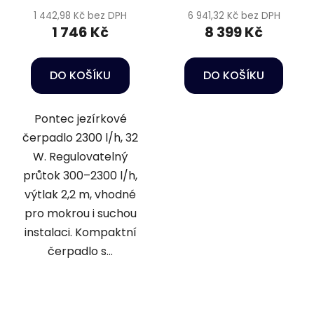
1 442,98 Kč bez DPH
6 941,32 Kč bez DPH
1 746 Kč
8 399 Kč
DO KOŠÍKU
DO KOŠÍKU
Pontec jezírkové
čerpadlo 2300 l/h, 32
W. Regulovatelný
průtok 300–2300 l/h,
výtlak 2,2 m, vhodné
pro mokrou i suchou
instalaci. Kompaktní
čerpadlo s...