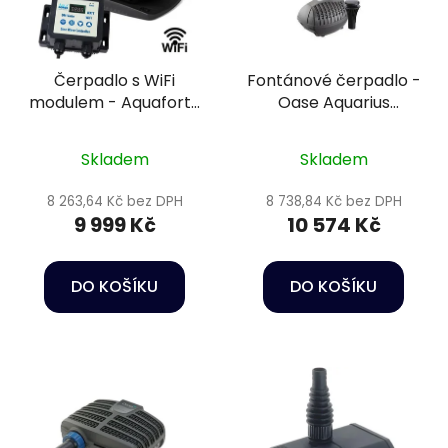
Čerpadlo s WiFi
Fontánové čerpadlo -
modulem - Aquaforte
Oase Aquarius
Prime Vario S 20 000
Fountain Set Eco 7500
Skladem
Skladem
8 263,64 Kč bez DPH
8 738,84 Kč bez DPH
9 999 Kč
10 574 Kč
DO KOŠÍKU
DO KOŠÍKU