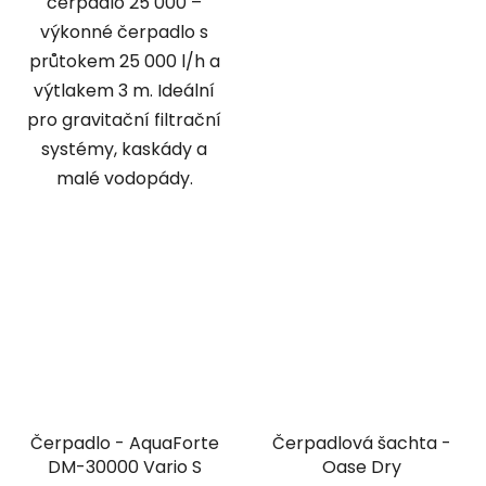
čerpadlo 25 000 –
výkonné čerpadlo s
průtokem 25 000 l/h a
výtlakem 3 m. Ideální
pro gravitační filtrační
systémy, kaskády a
malé vodopády.
Čerpadlo - AquaForte
Čerpadlová šachta -
DM-30000 Vario S
Oase Dry