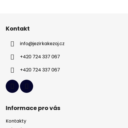
Z
á
Kontakt
p
a
info
@
jezirkakezoj.cz
t
í
+420 724 337 067
+420 724 337 067
Informace pro vás
Kontakty