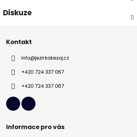
Diskuze
Z
á
Kontakt
p
a
info
@
jezirkakezoj.cz
t
í
+420 724 337 067
+420 724 337 067
Informace pro vás