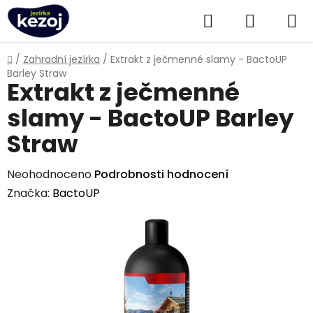
Přejít
Hledat
NÁKUPN
na
obsah
KOŠÍK
Domů
/
Zahradní jezírka
/
Extrakt z ječmenné slamy - BactoUP
Barley Straw
Extrakt z ječmenné
slamy - BactoUP Barley
Straw
Průměrné
Neohodnoceno
Podrobnosti hodnocení
hodnocení
Značka:
BactoUP
produktu
je
0,0
z
5
hvězdiček.