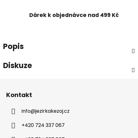
Dárek k objednávce nad 499 Kč
Popis
Diskuze
Z
á
Kontakt
p
a
info
@
jezirkakezoj.cz
t
í
+420 724 337 067