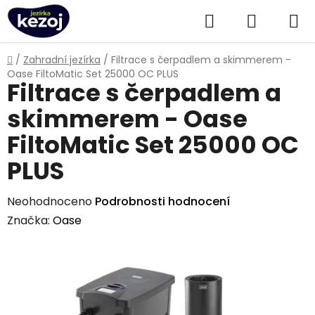
Přejít
Hledat
NÁKUPN
na
obsah
KOŠÍK
Domů
/
Zahradní jezírka
/
Filtrace s čerpadlem a skimmerem -
Oase FiltoMatic Set 25000 OC PLUS
Filtrace s čerpadlem a
skimmerem - Oase
FiltoMatic Set 25000 OC
PLUS
Průměrné
Neohodnoceno
Podrobnosti hodnocení
hodnocení
Značka:
Oase
produktu
je
0,0
z
5