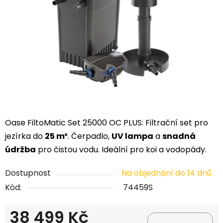
hvězdiček.
Oase FiltoMatic Set 25000 OC PLUS: Filtrační set pro
jezírka do
25 m³
. Čerpadlo,
UV lampa
a
snadná
údržba
pro čistou vodu. Ideální pro koi a vodopády.
Dostupnost
Na objednání do 14 dnů
Kód:
74459S
38 499 Kč