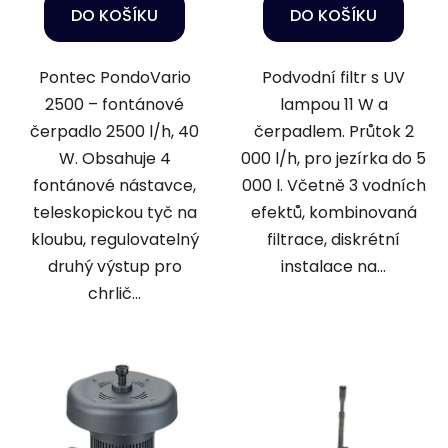
DO KOŠÍKU
DO KOŠÍKU
Pontec PondoVario
Podvodní filtr s UV
2500 – fontánové
lampou 11 W a
čerpadlo 2500 l/h, 40
čerpadlem. Průtok 2
W. Obsahuje 4
000 l/h, pro jezírka do 5
fontánové nástavce,
000 l. Včetně 3 vodních
teleskopickou tyč na
efektů, kombinovaná
kloubu, regulovatelný
filtrace, diskrétní
druhý výstup pro
instalace na...
chrlič...