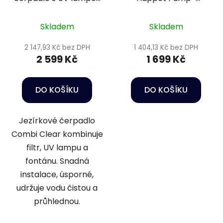
- SuperFish Combi
PF3000
Clear 4000 4 v 1
Skladem
Skladem
2 147,93 Kč bez DPH
1 404,13 Kč bez DPH
2 599 Kč
1 699 Kč
DO KOŠÍKU
DO KOŠÍKU
Jezírkové čerpadlo
Combi Clear kombinuje
filtr, UV lampu a
fontánu. Snadná
instalace, úsporné,
udržuje vodu čistou a
průhlednou.