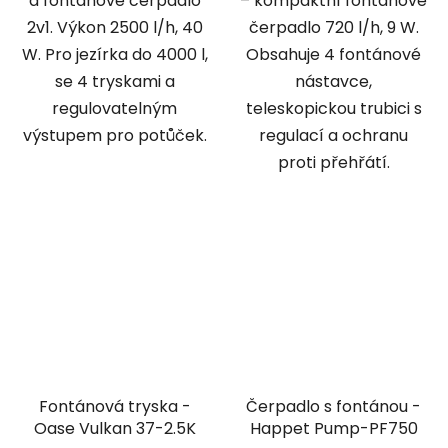
a fontánové čerpadlo
– kompaktní fontánové
2v1. Výkon 2500 l/h, 40
čerpadlo 720 l/h, 9 W.
W. Pro jezírka do 4000 l,
Obsahuje 4 fontánové
se 4 tryskami a
nástavce,
regulovatelným
teleskopickou trubici s
výstupem pro potůček.
regulací a ochranu
proti přehřátí.
Fontánová tryska -
Čerpadlo s fontánou -
Oase Vulkan 37-2.5K
Happet Pump-PF750