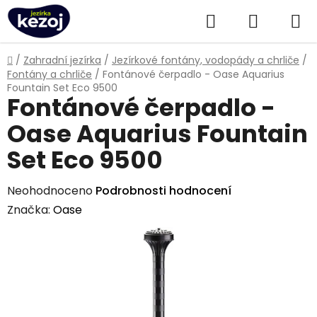
Přejít
Hledat
NÁKUPN
na
obsah
KOŠÍK
Domů
/
Zahradní jezírka
/
Jezírkové fontány, vodopády a chrliče
/
Fontány a chrliče
/
Fontánové čerpadlo - Oase Aquarius
Fountain Set Eco 9500
Fontánové čerpadlo -
Oase Aquarius Fountain
Set Eco 9500
Průměrné
Neohodnoceno
Podrobnosti hodnocení
hodnocení
Značka:
Oase
produktu
je
0,0
z
5