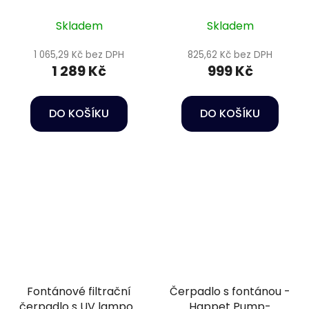
Skladem
Skladem
1 065,29 Kč bez DPH
825,62 Kč bez DPH
1 289 Kč
999 Kč
DO KOŠÍKU
DO KOŠÍKU
Fontánové filtrační
Čerpadlo s fontánou -
čerpadlo s UV lampou
Happet Pump-