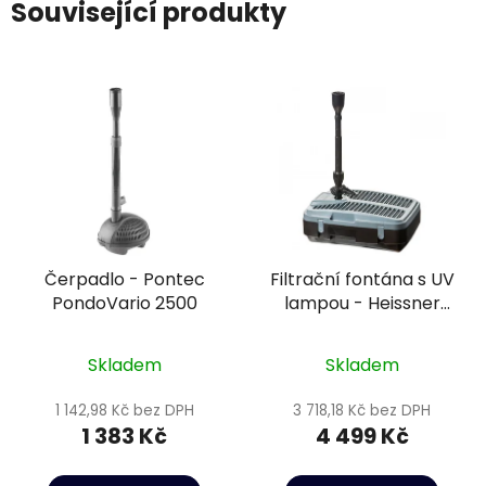
Související produkty
Čerpadlo - Pontec
Filtrační fontána s UV
PondoVario 2500
lampou - Heissner
FA2000UV-00
Skladem
Skladem
1 142,98 Kč bez DPH
3 718,18 Kč bez DPH
1 383 Kč
4 499 Kč