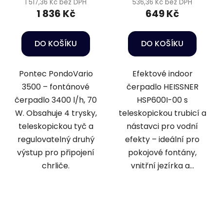
1 517,36 Kč bez DPH
536,36 Kč bez DPH
1 836 Kč
649 Kč
DO KOŠÍKU
DO KOŠÍKU
Pontec PondoVario
Efektové indoor
3500 – fontánové
čerpadlo HEISSNER
čerpadlo 3400 l/h, 70
HSP600I-00 s
W. Obsahuje 4 trysky,
teleskopickou trubicí a
teleskopickou tyč a
nástavci pro vodní
regulovatelný druhý
efekty – ideální pro
výstup pro připojení
pokojové fontány,
chrliče.
vnitřní jezírka a...