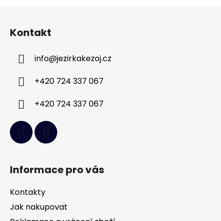
Z
á
Kontakt
p
a
info
@
jezirkakezoj.cz
t
í
+420 724 337 067
+420 724 337 067
Informace pro vás
Kontakty
Jak nakupovat