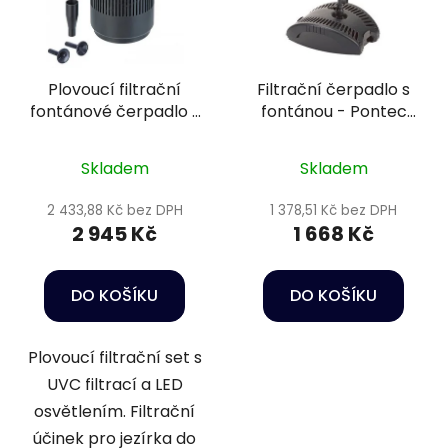
Plovoucí filtrační
Filtrační čerpadlo s
fontánové čerpadlo s
fontánou - Pontec
UV lampou -
PonDuett 3000
PondoClear Island
Skladem
Skladem
3000
2 433,88 Kč bez DPH
1 378,51 Kč bez DPH
2 945 Kč
1 668 Kč
DO KOŠÍKU
DO KOŠÍKU
Plovoucí filtrační set s
UVC filtrací a LED
osvětlením. Filtrační
účinek pro jezírka do