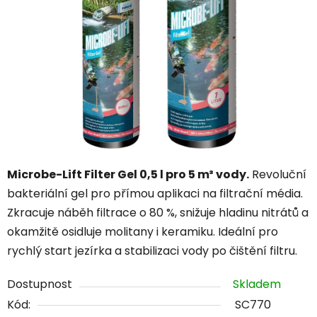
hvězdiček.
Microbe-Lift Filter Gel 0,5 l pro 5 m³ vody.
Revoluční
bakteriální gel pro přímou aplikaci na filtrační média.
Zkracuje náběh filtrace o 80 %, snižuje hladinu nitrátů a
okamžitě osidluje molitany i keramiku. Ideální pro
rychlý start jezírka a stabilizaci vody po čištění filtru.
Dostupnost
Skladem
Kód:
SC770