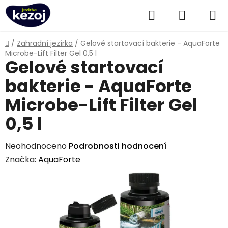
Přejít
Hledat
NÁKUPN
na
obsah
KOŠÍK
Domů
/
Zahradní jezírka
/
Gelové startovací bakterie - AquaForte
Microbe-Lift Filter Gel 0,5 l
Gelové startovací
bakterie - AquaForte
Microbe-Lift Filter Gel
0,5 l
Průměrné
Neohodnoceno
Podrobnosti hodnocení
hodnocení
Značka:
AquaForte
produktu
je
0,0
z
5