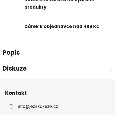
produkty
Dárek k objednávce nad 499 Kč
Popis
Diskuze
Z
á
Kontakt
p
a
info
@
jezirkakezoj.cz
t