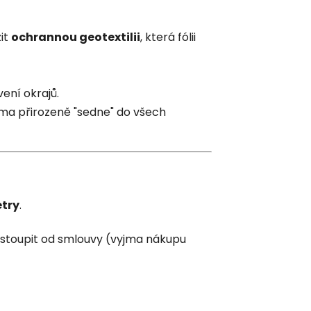
it
ochrannou geotextilii
, která fólii
ení okrajů.
sama přirozeně "sedne" do všech
etry
.
odstoupit od smlouvy (vyjma nákupu