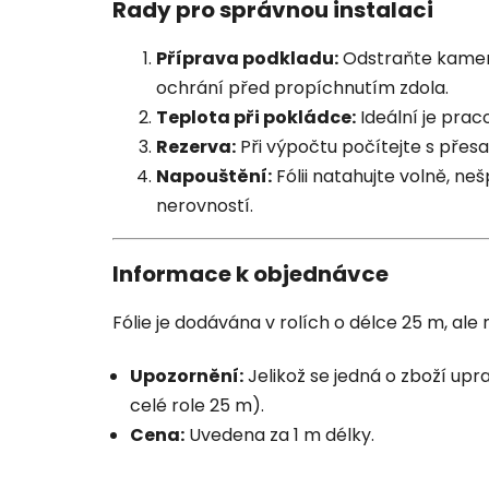
Rady pro správnou instalaci
Příprava podkladu:
Odstraňte kameny
ochrání před propíchnutím zdola.
Teplota při pokládce:
Ideální je prac
Rezerva:
Při výpočtu počítejte s pře
Napouštění:
Fólii natahujte volně, ne
nerovností.
Informace k objednávce
Fólie je dodávána v rolích o délce 25 m, ale
Upozornění:
Jelikož se jedná o zboží upr
celé role 25 m).
Cena:
Uvedena za 1 m délky.