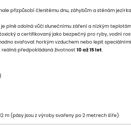
le přizpůsobí členitému dnu, záhybům a stěnám jezírka, c
 je plně odolná vůči slunečnímu záření a nízkým teplotám, 
toxický a certifikovaný jako bezpečný pro ryby, vodní rostl
i snadno svařovat horkým vzduchem nebo lepit speciálními
je reálná předpokládaná životnost
10 až 15 let
.
)
 12 m (pásy jsou z výroby svařeny po 2 metrech šíře)