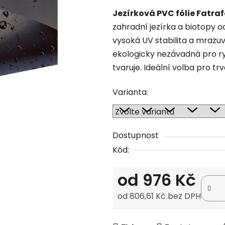
produktu
Jezírková PVC fólie Fatraf
je
zahradní jezírka a biotopy 
0,0
vysoká UV stabilita a mrazuvz
z
ekologicky nezávadná pro ryb
5
tvaruje. Ideální volba pro t
hvězdiček.
Varianta:
Dostupnost
Kód:
od
976 Kč
od
806,61 Kč
bez DPH
Měrná cena: