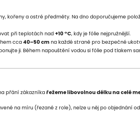
, kořeny a ostré předměty. Na dno doporučujeme polož
ovat při teplotách nad
+10 °C
, kdy je fólie nejpružnější.
sahem cca
40–50 cm
na každé straně pro bezpečné ukotv
šponujte ji. Během napouštění vodou si fólie pod tlakem 
 na přání zákazníka
řežeme libovolnou délku na celé m
avené na míru (řezané z role), nelze u něj po objednání 