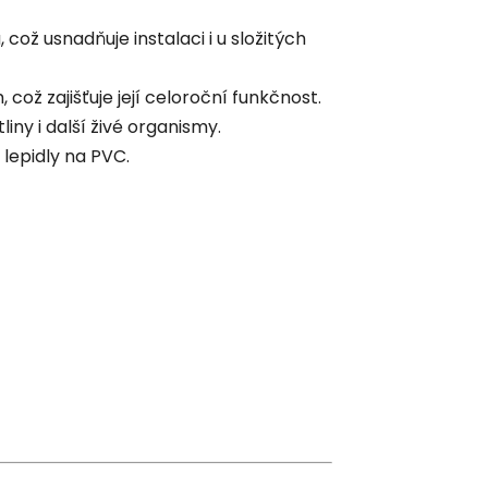
ož usnadňuje instalaci i u složitých
což zajišťuje její celoroční funkčnost.
iny i další živé organismy.
 lepidly na PVC.