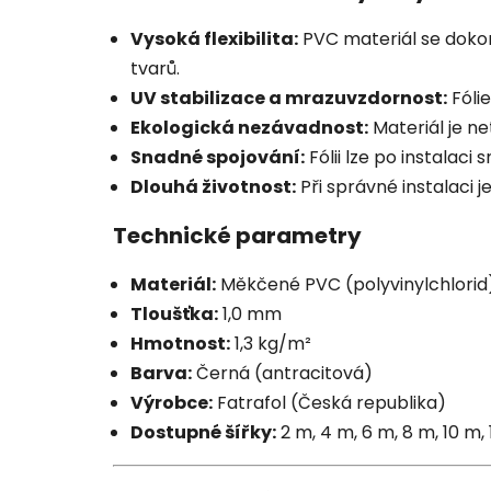
Vysoká flexibilita:
PVC materiál se dokona
tvarů.
UV stabilizace a mrazuvzdornost:
Fólie
Ekologická nezávadnost:
Materiál je ne
Snadné spojování:
Fólii lze po instalac
Dlouhá životnost:
Při správné instalaci 
Technické parametry
Materiál:
Měkčené PVC (polyvinylchlorid
Tloušťka:
1,0 mm
Hmotnost:
1,3 kg/m²
Barva:
Černá (antracitová)
Výrobce:
Fatrafol (Česká republika)
Dostupné šířky:
2 m, 4 m, 6 m, 8 m, 10 m,