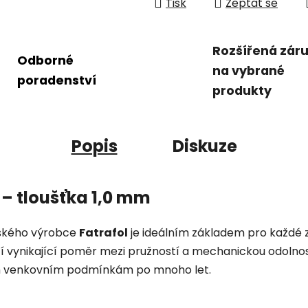
Tisk
Zeptat se
Rozšířená zár
Odborné
na vybrané
poradenství
produkty
Popis
Diskuze
 – tloušťka 1,0 mm
českého výrobce
Fatrafol
je ideálním základem pro každé z
í vynikající poměr mezi pružností a mechanickou odolností
m venkovním podmínkám po mnoho let.