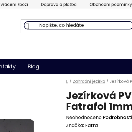
vrácení zboží
Doprava a platba
Obchodní podmínky
ntakty
Blog
Domů
/
Zahradní jezírka
/
Jezírková 
Jezírková PVC
Fatrafol 1m
Průměrné
Neohodnoceno
Podrobnost
hodnocení
Značka:
Fatra