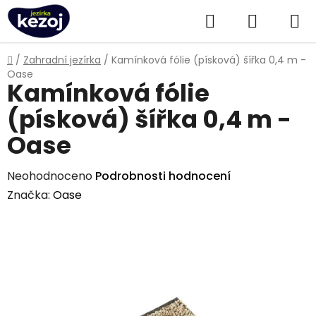
Přejít
Hledat
NÁKUPN
na
obsah
KOŠÍK
Domů
/
Zahradní jezírka
/
Kamínková fólie (písková) šířka 0,4 m -
Oase
Kamínková fólie
(písková) šířka 0,4 m -
Oase
Průměrné
Neohodnoceno
Podrobnosti hodnocení
hodnocení
Značka:
Oase
produktu
je
0,0
z
5
hvězdiček.