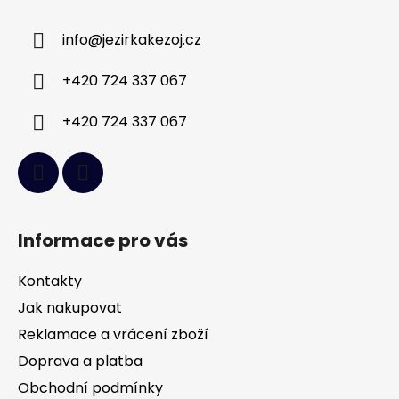
p
a
info
@
jezirkakezoj.cz
t
í
+420 724 337 067
+420 724 337 067
Informace pro vás
Kontakty
Jak nakupovat
Reklamace a vrácení zboží
Doprava a platba
Obchodní podmínky