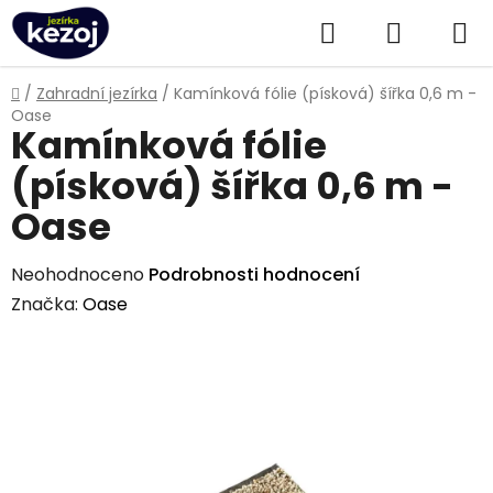
Přejít
Hledat
NÁKUPN
na
obsah
KOŠÍK
Domů
/
Zahradní jezírka
/
Kamínková fólie (písková) šířka 0,6 m -
Oase
Kamínková fólie
(písková) šířka 0,6 m -
Oase
Průměrné
Neohodnoceno
Podrobnosti hodnocení
hodnocení
Značka:
Oase
produktu
je
0,0
z
5
hvězdiček.