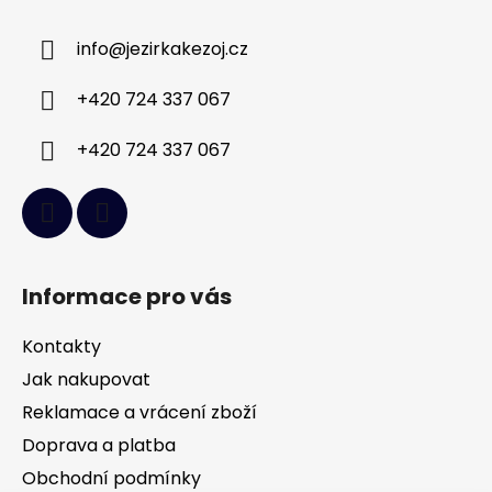
p
a
info
@
jezirkakezoj.cz
t
í
+420 724 337 067
+420 724 337 067
Informace pro vás
Kontakty
Jak nakupovat
Reklamace a vrácení zboží
Doprava a platba
Obchodní podmínky