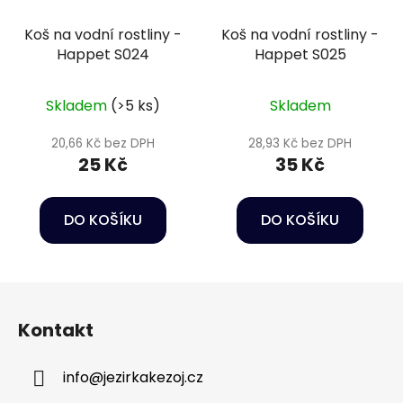
Koš na vodní rostliny -
Koš na vodní rostliny -
Happet S024
Happet S025
Skladem
(>5 ks)
Skladem
20,66 Kč bez DPH
28,93 Kč bez DPH
25 Kč
35 Kč
DO KOŠÍKU
DO KOŠÍKU
Z
á
Kontakt
p
a
info
@
jezirkakezoj.cz
t