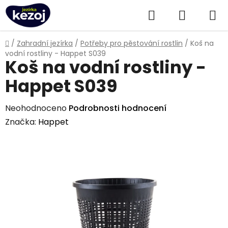
Přejít
Hledat
NÁKUPN
na
obsah
KOŠÍK
Domů
/
Zahradní jezírka
/
Potřeby pro pěstování rostlin
/
Koš na
vodní rostliny - Happet S039
Koš na vodní rostliny -
Happet S039
Průměrné
Neohodnoceno
Podrobnosti hodnocení
hodnocení
Značka:
Happet
produktu
je
0,0
z
5
hvězdiček.