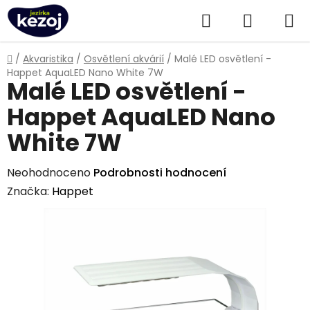
Přejít
Hledat
NÁKUPN
na
obsah
KOŠÍK
Domů
/
Akvaristika
/
Osvětlení akvárií
/
Malé LED osvětlení -
Happet AquaLED Nano White 7W
Malé LED osvětlení -
Happet AquaLED Nano
White 7W
Průměrné
Neohodnoceno
Podrobnosti hodnocení
hodnocení
Značka:
Happet
produktu
je
0,0
z
5
hvězdiček.