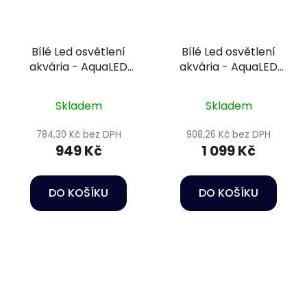
Bílé Led osvětlení
Bílé Led osvětlení
akvária - AquaLED
akvária - AquaLED
lamp 23W/74cm LB25
lamp 27W/94cm LB26
Skladem
Skladem
784,30 Kč bez DPH
908,26 Kč bez DPH
949 Kč
1 099 Kč
DO KOŠÍKU
DO KOŠÍKU