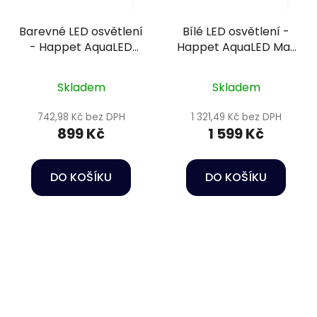
Barevné LED osvětlení
Bílé LED osvětlení -
- Happet AquaLED
Happet AquaLED Max
Max Color 10W/30cm
White 39W/80cm
Skladem
Skladem
742,98 Kč bez DPH
1 321,49 Kč bez DPH
899 Kč
1 599 Kč
DO KOŠÍKU
DO KOŠÍKU