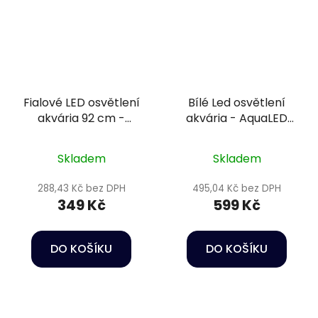
Fialové LED osvětlení
Bílé Led osvětlení
akvária 92 cm -
akvária - AquaLED
Happet AquaLED
lamp 14W/46cm
Skladem
Skladem
288,43 Kč bez DPH
495,04 Kč bez DPH
349 Kč
599 Kč
DO KOŠÍKU
DO KOŠÍKU