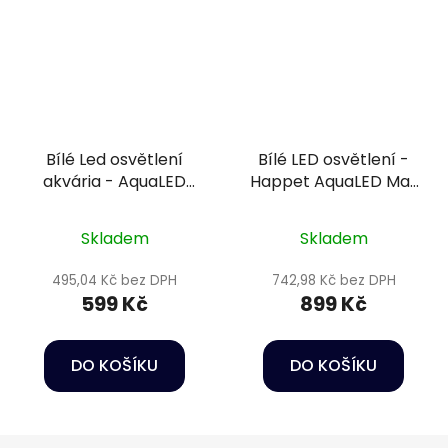
Bílé Led osvětlení
Bílé LED osvětlení -
akvária - AquaLED
Happet AquaLED Max
lamp 11W/36cm
White 10W/30cm
Skladem
Skladem
495,04 Kč bez DPH
742,98 Kč bez DPH
599 Kč
899 Kč
DO KOŠÍKU
DO KOŠÍKU
Z