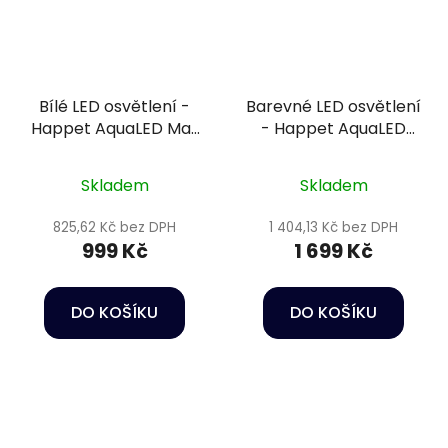
Bílé LED osvětlení -
Barevné LED osvětlení
Happet AquaLED Max
- Happet AquaLED
White 15W/40cm
Max Color 39W/80cm
Skladem
Skladem
825,62 Kč bez DPH
1 404,13 Kč bez DPH
999 Kč
1 699 Kč
DO KOŠÍKU
DO KOŠÍKU