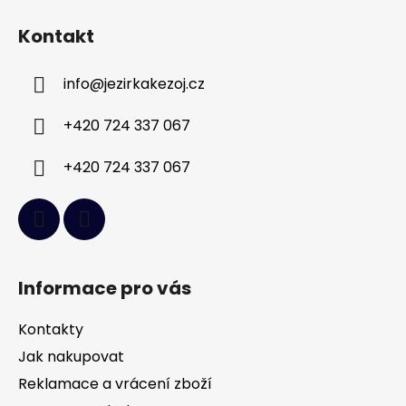
á
Kontakt
p
a
info
@
jezirkakezoj.cz
t
í
+420 724 337 067
+420 724 337 067
Informace pro vás
Kontakty
Jak nakupovat
Reklamace a vrácení zboží