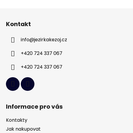
Z
á
Kontakt
p
a
info
@
jezirkakezoj.cz
t
í
+420 724 337 067
+420 724 337 067
Informace pro vás
Kontakty
Jak nakupovat