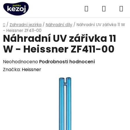
Přejít
Hledat
NÁKUPN
na
obsah
KOŠÍK
Domů
/
Zahradní jezírka
/
Náhradní díly
/
Náhradní UV zářivka 11 W
- Heissner ZF411-00
Náhradní UV zářivka 11
W - Heissner ZF411-00
Průměrné
Neohodnoceno
Podrobnosti hodnocení
hodnocení
Značka:
Heissner
produktu
je
0,0
z
5
hvězdiček.