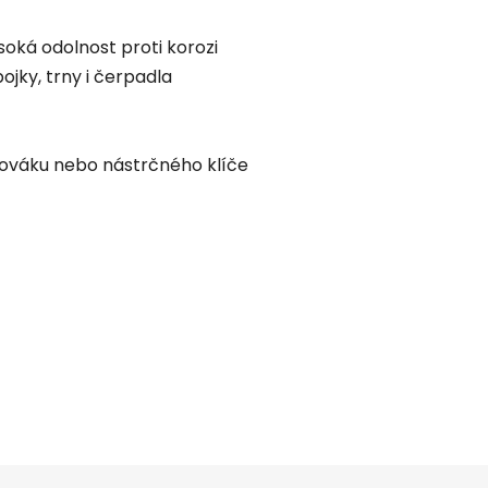
soká odolnost proti korozi
ojky, trny i čerpadla
váku nebo nástrčného klíče