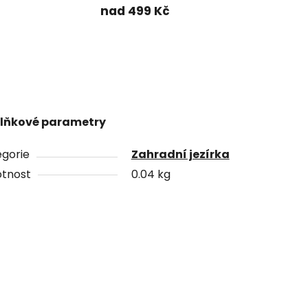
nad 499 Kč
lňkové parametry
gorie
Zahradní jezírka
tnost
0.04 kg