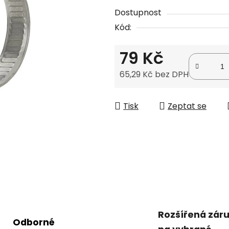
produktu
Dostupnost
je
Kód:
0,0
z
79 Kč
5
hvězdiček.
65,29 Kč bez DPH
Měrná cena:
Tisk
Zeptat se
Rozšířená zár
Odborné