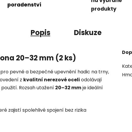
na vybrané
poradenství
produkty
Popis
Diskuze
Dop
ona 20–32 mm (2 ks)
Kate
pro pevné a bezpečné upevnění hadic na trny,
Hmo
provedení z
kvalitní nerezové oceli
odolávají
 použití. Rozsah utažení
20–32 mm
je ideální
é zajistí spolehlivé spojení bez rizika