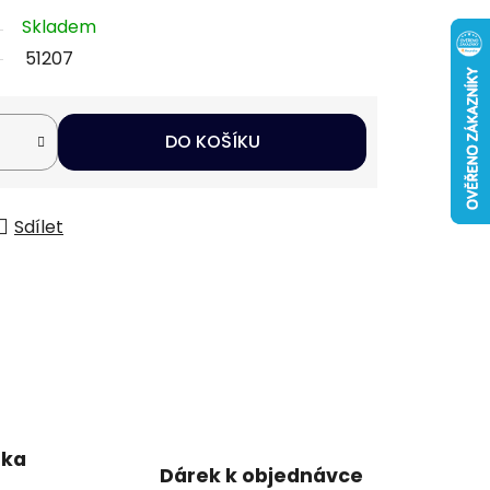
Skladem
51207
DO KOŠÍKU
Sdílet
uka
Dárek k objednávce