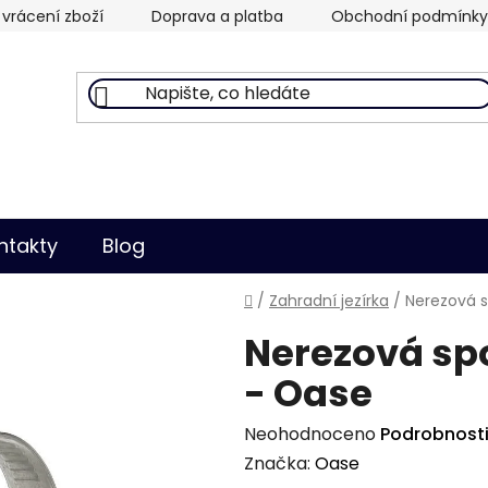
vrácení zboží
Doprava a platba
Obchodní podmínky
ntakty
Blog
Domů
/
Zahradní jezírka
/
Nerezová 
Nerezová spo
- Oase
Průměrné
Neohodnoceno
Podrobnost
hodnocení
Značka:
Oase