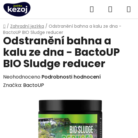
Přejít
Hledat
NÁKUPN
na
obsah
KOŠÍK
Domů
/
Zahradní jezírka
/
Odstranění bahna a kalu ze dna -
BactoUP BIO Sludge reducer
Odstranění bahna a
kalu ze dna - BactoUP
BIO Sludge reducer
Průměrné
Neohodnoceno
Podrobnosti hodnocení
hodnocení
Značka:
BactoUP
produktu
je
0,0
z
5
hvězdiček.