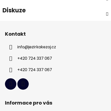
Diskuze
Z
á
Kontakt
p
a
info
@
jezirkakezoj.cz
t
í
+420 724 337 067
+420 724 337 067
Informace pro vás