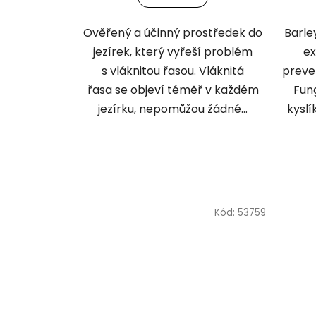
Ověřený a účinný prostředek do
Barley
jezírek, který vyřeší problém
ex
s vláknitou řasou. Vláknitá
preven
řasa se objeví téměř v každém
Fun
jezírku, nepomůžou žádné...
kyslí
Kód:
53759