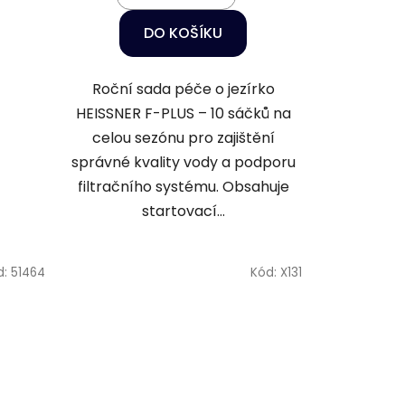
DO KOŠÍKU
Roční sada péče o jezírko
HEISSNER F-PLUS – 10 sáčků na
celou sezónu pro zajištění
správné kvality vody a podporu
filtračního systému. Obsahuje
startovací...
d:
51464
Kód:
X131