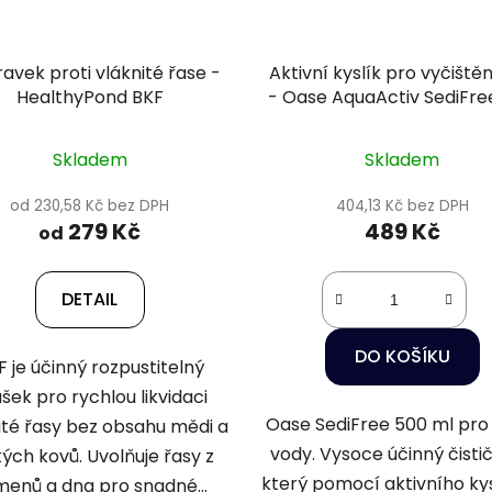
ravek proti vláknité řase -
Aktivní kyslík pro vyčiště
HealthyPond BKF
- Oase AquaActiv SediFre
ml
Skladem
Skladem
od 230,58 Kč bez DPH
404,13 Kč bez DPH
279 Kč
489 Kč
od
DETAIL
DO KOŠÍKU
F je účinný rozpustitelný
šek pro rychlou likvidaci
Oase SediFree 500 ml pro
ité řasy bez obsahu mědi a
vody. Vysoce účinný čistič
ých kovů. Uvolňuje řasy z
který pomocí aktivního kys
enů a dna pro snadné...