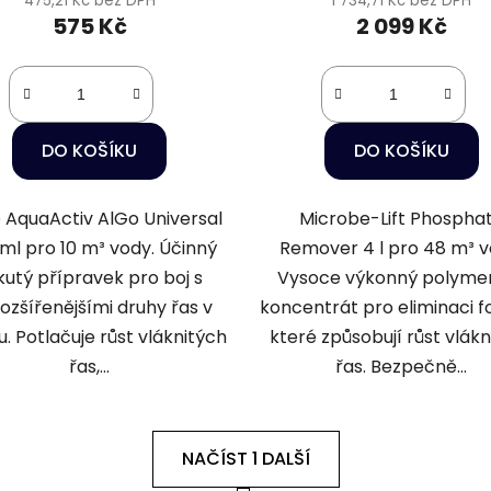
475,21 Kč bez DPH
1 734,71 Kč bez DPH
575 Kč
2 099 Kč
DO KOŠÍKU
DO KOŠÍKU
 AquaActiv AlGo Universal
Microbe-Lift Phospha
ml pro 10 m³ vody. Účinný
Remover 4 l pro 48 m³ v
kutý přípravek pro boj s
Vysoce výkonný polyme
rozšířenějšími druhy řas v
koncentrát pro eliminaci f
ku. Potlačuje růst vláknitých
které způsobují růst vlákn
řas,...
řas. Bezpečně...
NAČÍST 1 DALŠÍ