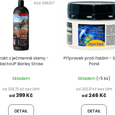
Kód:
596337
Kód:
HP
rakt z ječmenné slamy -
Přípravek proti řasám - 
BactoUP Barley Straw
Pond
Skladem
Skladem
(>5 ks)
od 329,75 Kč bez DPH
od 203,31 Kč bez DPH
399 Kč
246 Kč
od
od
DETAIL
DETAIL