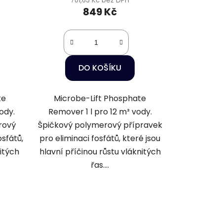
701,65 Kč bez DPH
849 Kč
DO KOŠÍKU
te
Microbe-Lift Phosphate
ody.
Remover 1 l pro 12 m³ vody.
rový
Špičkový polymerový přípravek
osfátů,
pro eliminaci fosfátů, které jsou
itých
hlavní příčinou růstu vláknitých
řas....