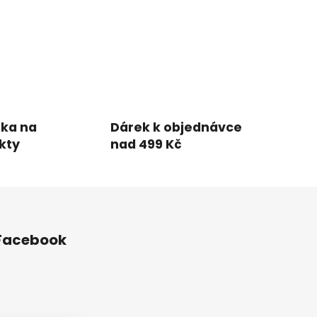
uka na
Dárek k objednávce
kty
nad 499 Kč
Facebook