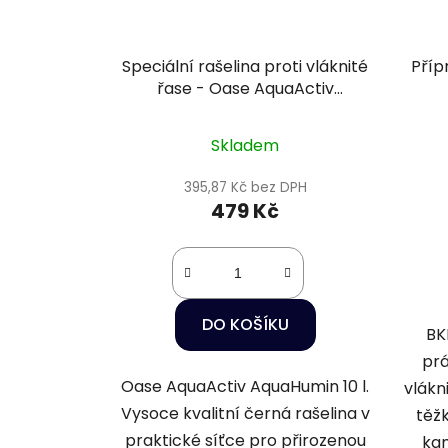
Speciální rašelina proti vláknité
Příp
řase - Oase AquaActiv
AquaHumin 10l
Skladem
395,87 Kč bez DPH
479 Kč
DO KOŠÍKU
BK
prá
Oase AquaActiv AquaHumin 10 l.
vlákn
Vysoce kvalitní černá rašelina v
těžk
praktické síťce pro přirozenou
kam