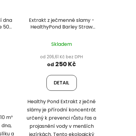
ní dna
Extrakt z ječmenné slamy -
e 500
HealthyPond Barley Straw
Extract
Skladem
od 206,61 Kč bez DPH
250 Kč
od
DETAIL
Healthy Pond Extrakt z ječné
slámy je přírodní koncentrát
 10 m³
určený k prevenci růstu řas a
 dna,
projasnění vody v menších
líku a
jezírkách. Tento ekologický