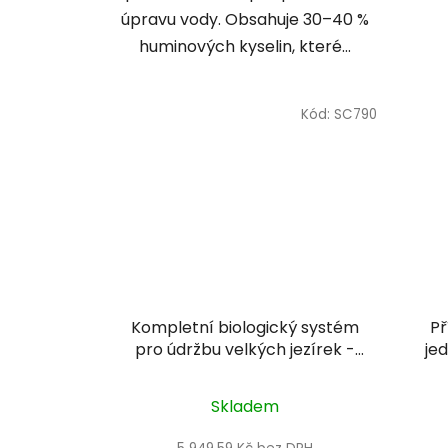
úpravu vody. Obsahuje 30–40 %
huminových kyselin, které...
Kód:
SC790
Kompletní biologický systém
Př
pro údržbu velkých jezírek -
je
AquaForte Microbe-Lift
Aqua
maintenance kit
Skladem