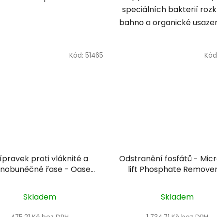
speciálních bakterií roz
bahno a organické usazenin
Kód:
51465
Kód
ípravek proti vláknité a
Odstranění fosfátů - Mic
dnobuněčné řase - Oase
lift Phosphate Remover
Activ Phosless Direct 500
ml
Skladem
Skladem