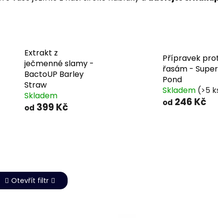
Extrakt z
Přípravek prot
ječmenné slamy -
řasám - Super
BactoUP Barley
Pond
Straw
Skladem
(>5 k
Skladem
246 Kč
od
399 Kč
od
Otevřít filtr