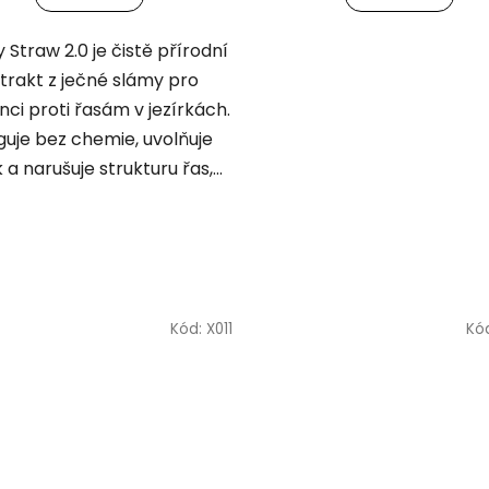
 Straw 2.0 je čistě přírodní
trakt z ječné slámy pro
ci proti řasám v jezírkách.
guje bez chemie, uvolňuje
k a narušuje strukturu řas,...
Kód:
X011
Kó