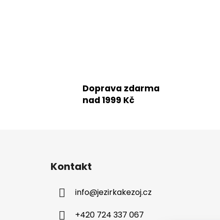
Doprava zdarma
nad 1999 Kč
Z
á
Kontakt
p
a
info
@
jezirkakezoj.cz
t
í
+420 724 337 067