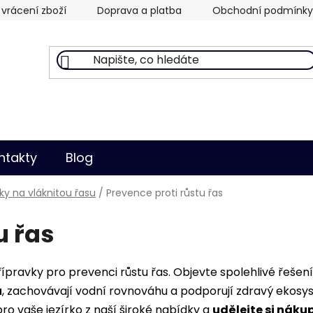
vrácení zboží
Doprava a platba
Obchodní podmínky
ntakty
Blog
ky na vláknitou řasu
/
Prevence proti růstu řas
u řas
řípravky pro prevenci růstu řas. Objevte spolehlivé řešen
u
, zachovávají vodní rovnováhu a podporují zdravý ekosysté
pro vaše jezírko z naší široké nabídky a
udělejte si náku