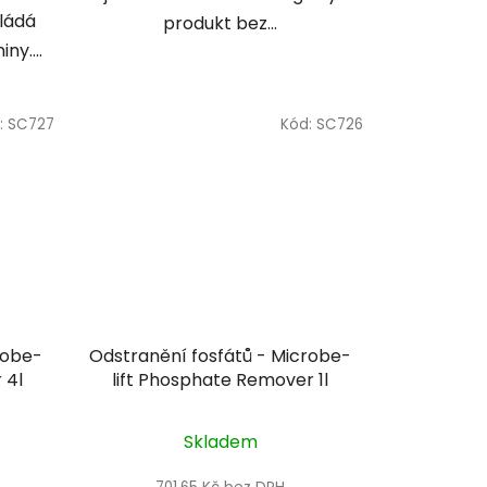
kládá
produkt bez...
y....
:
SC727
Kód:
SC726
robe-
Odstranění fosfátů - Microbe-
 4l
lift Phosphate Remover 1l
Skladem