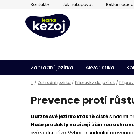
Přejít
Kontakty
Jak nakupovat
Reklamace a 
na
obsah
Zahradní jezírka
Akvaristika
Ko
Domů
/
Zahradní jezírka
/
Přípravky do jezírek
/
Příprav
Prevence proti růst
Udržte své jezírko krásně čisté
s našimi p
Naše produkty nabízejí účinnou ochran
své vodní oáze. Vyberte si ideální prevenci 