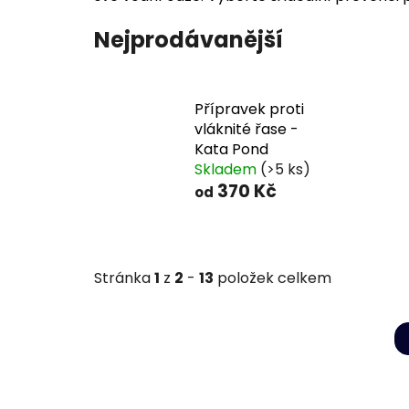
Nejprodávanější
Přípravek proti
vláknité řase -
Kata Pond
Skladem
(>5 ks)
370 Kč
od
Stránka
1
z
2
-
13
položek celkem
V