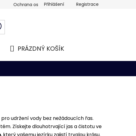
Přihlášení
Registrace
Ochrana osobních údajů
PRÁZDNÝ KOŠÍK
NÁKUPNÍ
KOŠÍK
í pro udržení vody bez nežádoucích řas.
m. Získejte dlouhotrvající jas a čistotu ve
p
, který vašemu jezírku zajistí trvalou krásu.