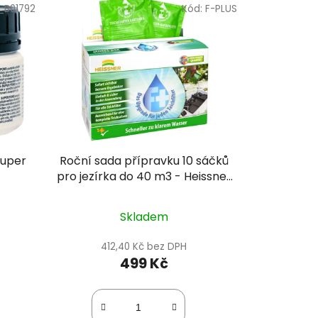
_B01792
Kód:
F-PLUS
r
o
d
u
k
t
ů
Super
Roční sada přípravku 10 sáčků
pro jezírka do 40 m3 - Heissner
F-PLUS
Skladem
412,40 Kč bez DPH
499 Kč