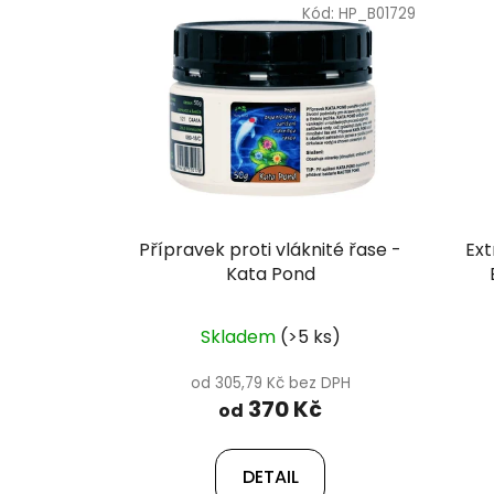
ý
Kód:
HP_B01729
p
i
s
p
r
o
d
u
Přípravek proti vláknité řase -
Ext
k
Kata Pond
t
ů
Skladem
(>5 ks)
od 305,79 Kč bez DPH
370 Kč
od
DETAIL