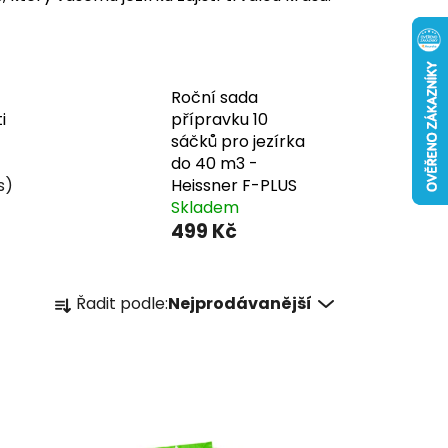
Roční sada
i
přípravku 10
sáčků pro jezírka
do 40 m3 -
s)
Heissner F-PLUS
Skladem
499 Kč
Ř
Řadit podle:
Nejprodávanější
a
z
e
n
í
p