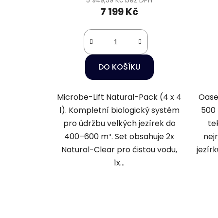
5 949,59 Kč bez DPH
7 199 Kč
DO KOŠÍKU
Microbe-Lift Natural-Pack (4 x 4
Oase
l). Kompletní biologický systém
500 
pro údržbu velkých jezírek do
te
400–600 m³. Set obsahuje 2x
nej
Natural-Clear pro čistou vodu,
jezír
1x...