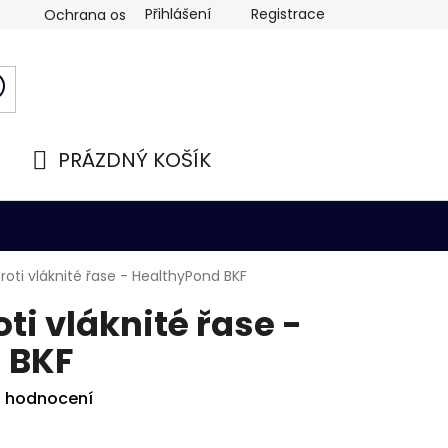
Přihlášení
Registrace
Ochrana osobních údajů
PRÁZDNÝ KOŠÍK
NÁKUPNÍ
KOŠÍK
roti vláknité řase - HealthyPond BKF
ti vláknité řase -
 BKF
i hodnocení