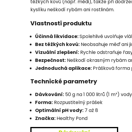
těžkých kovů (např. mědi), takže při dodrže
kyslíku neškodí rybám ani rostlinám.
Vlastnosti produktu
Účinná likvidace:
Spolehlivě uvolňuje vlá
Bez těžkých kovů:
Neobsahuje měď ani jiné
Vizuální zlepšení:
Rychle odstraňuje řasy,
Bezpečnost:
Neškodí okrasným rybám ani r
Jednoduchá aplikace:
Prášková forma p
Technické parametry
Dávkování:
50 g na 1 000 litrů (1 m³) vody
Forma:
Rozpustitelný prášek
Optimální pH vody:
7 až 8
Značka:
Healthy Pond