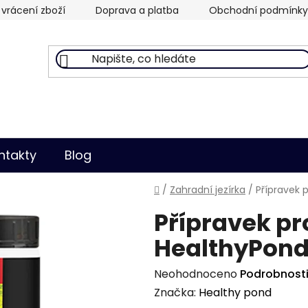
vrácení zboží
Doprava a platba
Obchodní podmínky
ntakty
Blog
Domů
/
Zahradní jezírka
/
Přípravek p
Přípravek pro
HealthyPond
Průměrné
Neohodnoceno
Podrobnost
hodnocení
Značka:
Healthy pond