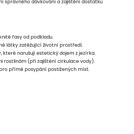
ní správného dávkování a zajištění dostatku
knité řasy od podkladu.
 látky zatěžující životní prostředí.
 které narušují estetický dojem z jezírka.
ostlinám (při zajištění cirkulace vody).
ro přímé posypání postižených míst.