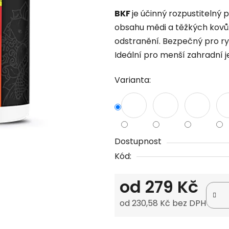
produktu
BKF
je účinný rozpustitelný p
je
obsahu mědi a těžkých kovů
0,0
odstranění. Bezpečný pro ryby
z
Ideální pro menší zahradní j
5
hvězdiček.
Varianta:
Dostupnost
Kód:
od
279 Kč
od
230,58 Kč
bez DPH
Měrná cena: