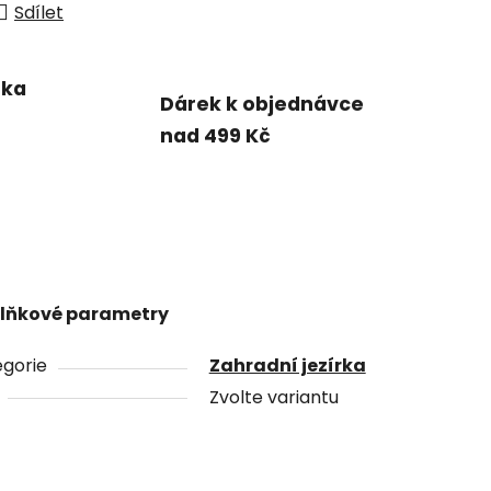
Sdílet
uka
Dárek k objednávce
nad 499 Kč
lňkové parametry
gorie
Zahradní jezírka
Zvolte variantu