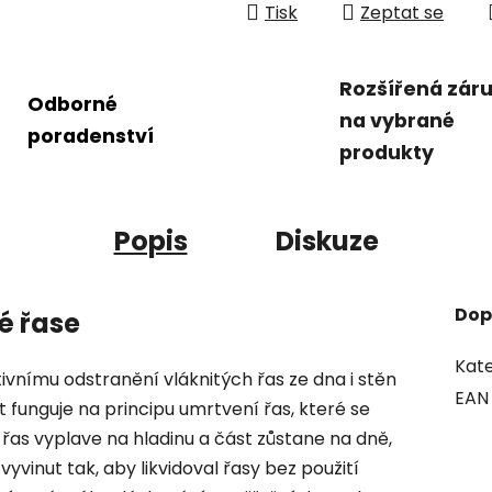
Tisk
Zeptat se
Rozšířená zár
Odborné
na vybrané
poradenství
produkty
Popis
Diskuze
Dop
té řase
Kate
vnímu odstranění vláknitých řas ze dna i stěn
EAN
 funguje na principu umrtvení řas, které se
řas vyplave na hladinu a část zůstane na dně,
vyvinut tak, aby likvidoval řasy bez použití