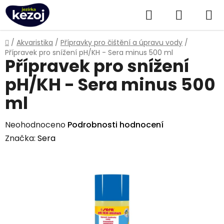
Přejít
Hledat
NÁKUPN
na
obsah
KOŠÍK
Domů
/
Akvaristika
/
Přípravky pro čištění a úpravu vody
/
Přípravek pro snížení pH/KH - Sera minus 500 ml
Přípravek pro snížení
pH/KH - Sera minus 500
ml
Průměrné
Neohodnoceno
Podrobnosti hodnocení
hodnocení
Značka:
Sera
produktu
je
0,0
z
5
hvězdiček.