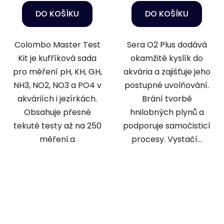
DO KOŠÍKU
DO KOŠÍKU
Colombo Master Test
Sera O2 Plus dodává
Kit je kufříková sada
okamžitě kyslík do
pro měření pH, KH, GH,
akvária a zajišťuje jeho
NH3, NO2, NO3 a PO4 v
postupné uvolňování.
akváriích i jezírkách.
Brání tvorbě
Obsahuje přesné
hnilobných plynů a
tekuté testy až na 250
podporuje samočisticí
měření.a
procesy. Vystačí...