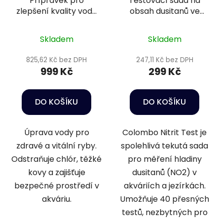
Přípravek pro
Testovací sada na
zlepšení kvality vody
obsah dusitanů ve
a podmínek pro ryby
vodě - Colombo NO2
- Sera Aquatan 2,5 l
test
Skladem
Skladem
825,62 Kč bez DPH
247,11 Kč bez DPH
999 Kč
299 Kč
DO KOŠÍKU
DO KOŠÍKU
Úprava vody pro
Colombo Nitrit Test je
zdravé a vitální ryby.
spolehlivá tekutá sada
Odstraňuje chlór, těžké
pro měření hladiny
kovy a zajišťuje
dusitanů (NO2) v
bezpečné prostředí v
akváriích a jezírkách.
akváriu.
Umožňuje 40 přesných
testů, nezbytných pro