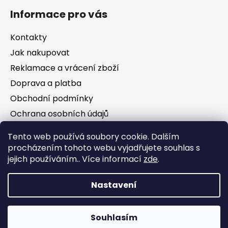
Informace pro vás
Kontakty
Jak nakupovat
Reklamace a vrácení zboží
Doprava a platba
Obchodní podmínky
Ochrana osobních údajů
Tento web používá soubory cookie. Dalším
Facebook
procházením tohoto webu vyjadřujete souhlas s
jejich používáním.. Více informací
zde
.
Nastavení
Vytvořil Shoptet
Souhlasím
Copyright 2026
Jezírka Kezoj
. Všechna práva