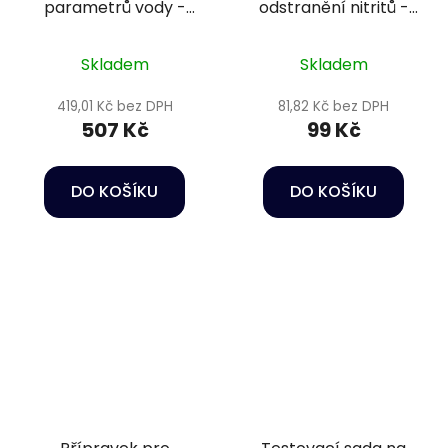
parametrů vody -
odstranění nitritů -
Oase Quickstick 6 v 1
Nitrit-minus 50 ml
Skladem
Skladem
419,01 Kč bez DPH
81,82 Kč bez DPH
507 Kč
99 Kč
DO KOŠÍKU
DO KOŠÍKU