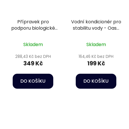
Přípravek pro
Vodní kondicionér pro
podporu biologické
stabilitu vody - Oase
rovnováhy - Colombo
LessStress Water
Bacto Start 250 ml
Conditioner 250 ml
Skladem
Skladem
288,43 Kč bez DPH
164,46 Kč bez DPH
349 Kč
199 Kč
DO KOŠÍKU
DO KOŠÍKU