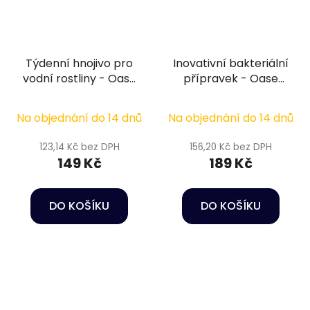
Týdenní hnojivo pro
Inovativní bakteriální
vodní rostliny - Oase
přípravek - Oase
PlantGrow Weekly
BoostMix Clearwater
Fertilizer 100 ml
Bacteria 100 g
Na objednání do 14 dnů
Na objednání do 14 dnů
123,14 Kč bez DPH
156,20 Kč bez DPH
149 Kč
189 Kč
DO KOŠÍKU
DO KOŠÍKU