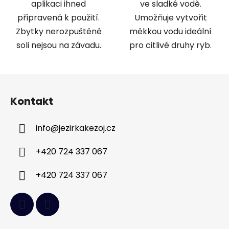
aplikaci ihned
ve sladké vodě.
připravená k použití.
Umožňuje vytvořit
Zbytky nerozpuštěné
měkkou vodu ideální
soli nejsou na závadu.
pro citlivé druhy ryb.
Z
á
Kontakt
p
a
info
@
jezirkakezoj.cz
t
í
+420 724 337 067
+420 724 337 067