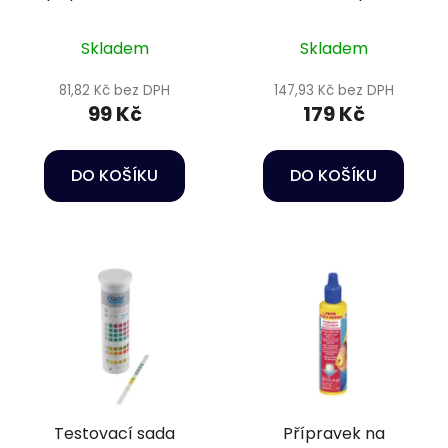
KickBoost Clearwater
vody na tmavou a
Bacteria 30 ml
průzračnou - Sera
Skladem
Skladem
Black water aquatan
100 ml
81,82 Kč bez DPH
147,93 Kč bez DPH
99 Kč
179 Kč
DO KOŠÍKU
DO KOŠÍKU
Testovací sada
Přípravek na