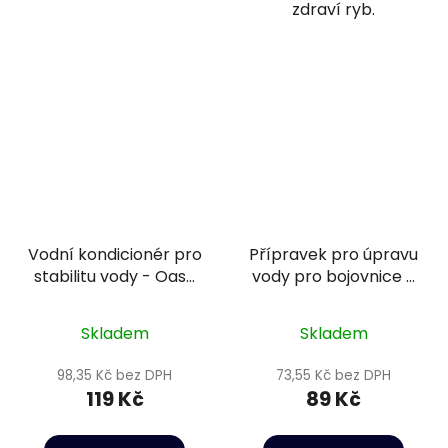
zdraví ryb.
Vodní kondicionér pro
Přípravek pro úpravu
stabilitu vody - Oase
vody pro bojovnice -
LessStress Water
Sera Betta aquatan
Conditioner 100 ml
50 ml
Skladem
Skladem
98,35 Kč bez DPH
73,55 Kč bez DPH
119 Kč
89 Kč