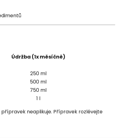
sedimentů
Údržba (1x měsíčně)
250 ml
500 ml
750 ml
1 l
řípravek neaplikuje. Přípravek rozlévejte