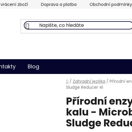
vrácení zboží
Doprava a platba
Obchodní podmínky
ntakty
Blog
Domů
/
Zahradní jezírka
/
Přírodní e
Sludge Reducer 4l
Přírodní enz
kalu - Micro
Sludge Reduc