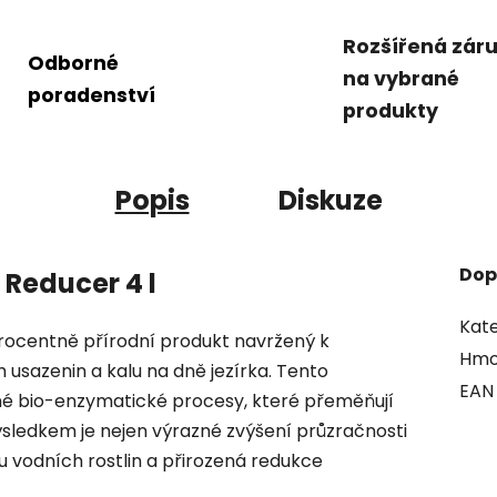
Rozšířená zár
Odborné
na vybrané
poradenství
produkty
Popis
Diskuze
Dop
 Reducer 4 l
Kate
procentně přírodní produkt navržený k
Hmo
 usazenin a kalu na dně jezírka. Tento
EAN
ené bio-enzymatické procesy, které přeměňují
sledkem je nejen výrazné zvýšení průzračnosti
 vodních rostlin a přirozená redukce