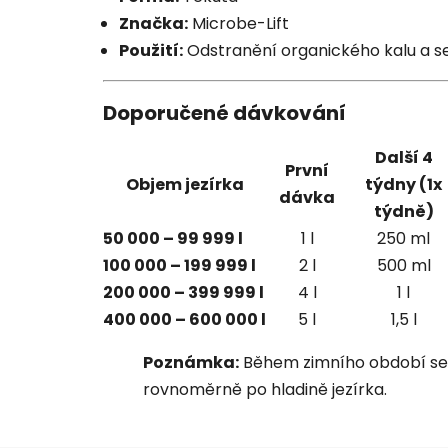
Značka:
Microbe-Lift
Použití:
Odstranění organického kalu a 
Doporučené dávkování
Další 4
První
Objem jezírka
týdny (1x
dávka
týdně)
50 000 – 99 999 l
1 l
250 ml
100 000 – 199 999 l
2 l
500 ml
200 000 – 399 999 l
4 l
1 l
400 000 – 600 000 l
5 l
1,5 l
Poznámka:
Během zimního období se p
rovnoměrně po hladině jezírka.