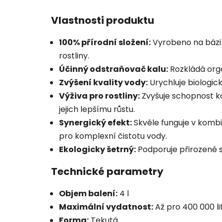
Vlastnosti produktu
100% přírodní složení:
Vyrobeno na bázi h
rostliny.
Účinný odstraňovač kalu:
Rozkládá orga
Zvýšení kvality vody:
Urychluje biologic
Výživa pro rostliny:
Zvyšuje schopnost ko
jejich lepšímu růstu.
Synergický efekt:
Skvěle funguje v komb
pro komplexní čistotu vody.
Ekologicky šetrný:
Podporuje přirozené s
Technické parametry
Objem balení:
4 l
Maximální vydatnost:
Až pro 400 000 li
Forma:
Tekutá