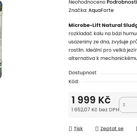
Průměrné
Neohodnoceno
Podrobnost
hodnocení
Značka:
AquaForte
produktu
Microbe-Lift Natural Sludg
je
rozkladač kalu na bázi humu
0,0
usazeniny ze dna, zvyšuje p
z
rostlin. Ideální pro velká j
5
alternativa k mechanickému 
hvězdiček.
Dostupnost
Kód:
1 999 Kč
1 652,07 Kč bez DPH
Měrná cena:
Tisk
Zeptat se