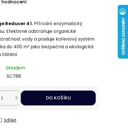
i hodnocení
e Reducer 4 l.
Přírodní enzymatický
su. Efektivně odstraňuje organické
růzračnost vody a posiluje kořenový systém
ezírka do 400 m³ jako bezpečná a ekologická
čištění.
Skladem
SC788
DO KOŠÍKU
Sdílet