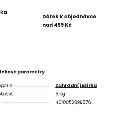
uka
Dárek k objednávce
nad 499 Kč
lňkové parametry
gorie
Zahradní jezírka
tnost
5 kg
4010052099576