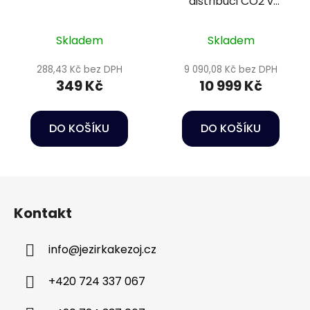
distribuci CO2 v
akváriu - Sera
Skladem
Skladem
288,43 Kč bez DPH
9 090,08 Kč bez DPH
349 Kč
10 999 Kč
DO KOŠÍKU
DO KOŠÍKU
Z
á
Kontakt
p
a
info
@
jezirkakezoj.cz
t
í
+420 724 337 067