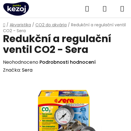
Přejít
Hledat
NÁKUPN
na
obsah
KOŠÍK
Domů
/
Akvaristika
/
CO2 do akvária
/
Redukční a regulační ventil
CO2 - Sera
Redukční a regulační
ventil CO2 - Sera
Průměrné
Neohodnoceno
Podrobnosti hodnocení
hodnocení
Značka:
Sera
produktu
je
0,0
z
5
hvězdiček.