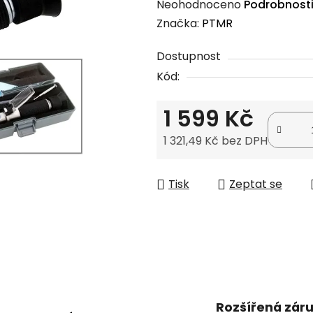
Průměrné
Neohodnoceno
Podrobnost
hodnocení
Značka:
PTMR
produktu
Dostupnost
je
Kód:
0,0
z
1 599 Kč
5
hvězdiček.
1 321,49 Kč bez DPH
Měrná cena:
Tisk
Zeptat se
Rozšířená zár