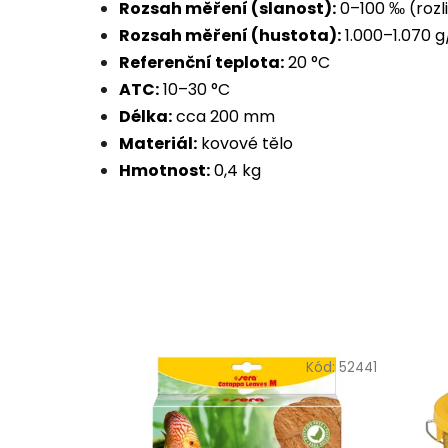
Rozsah měření (slanost):
0–100 ‰ (rozli
Rozsah měření (hustota):
1.000–1.070 g
Referenční teplota:
20 °C
ATC:
10–30 °C
Délka:
cca 200 mm
Materiál:
kovové tělo
Hmotnost:
0,4 kg
Kód:
52441