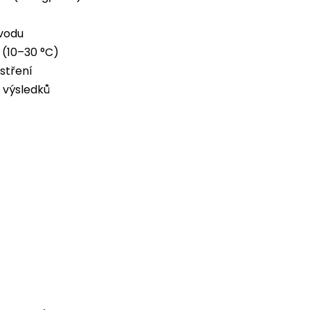
 vodu
(10–30 °C)
stření
 výsledků