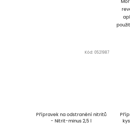
Moř
rev
apl
použit
Kód:
0521987
Přípravek na odstranění nitritů
Příp
- Nitrit-minus 2,5 l
kys