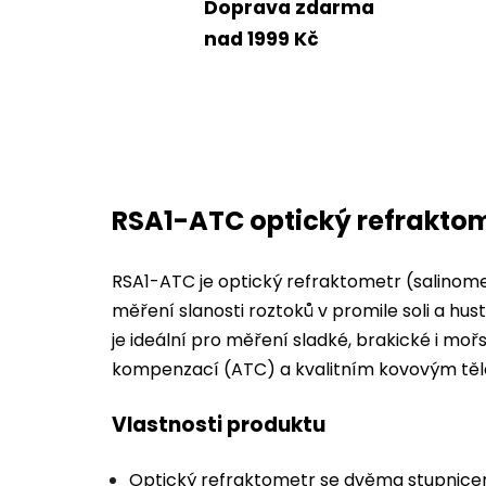
Doprava zdarma
nad 1999 Kč
RSA1-ATC optický refraktom
RSA1-ATC je optický refraktometr (salinom
měření slanosti roztoků v promile soli a hus
je ideální pro měření sladké, brakické i mo
kompenzací (ATC) a kvalitním kovovým tě
Vlastnosti produktu
Optický refraktometr se dvěma stupnice