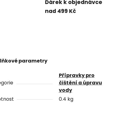
Dárek k objednávce
nad 499 Kč
lňkové parametry
Přípravky pro
gorie
čištění a úpravu
vody
tnost
0.4 kg