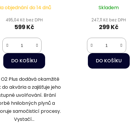
g
a objednání do 14 dnů
Skladem
495,04 Kč bez DPH
247,11 Kč bez DPH
599 Kč
299 Kč
DO KOŠÍKU
DO KOŠÍKU
 O2 Plus dodává okamžitě
k do akvária a zajišťuje jeho
tupné uvolňování. Brání
orbě hnilobných plynů a
ruje samočisticí procesy.
Vystačí...