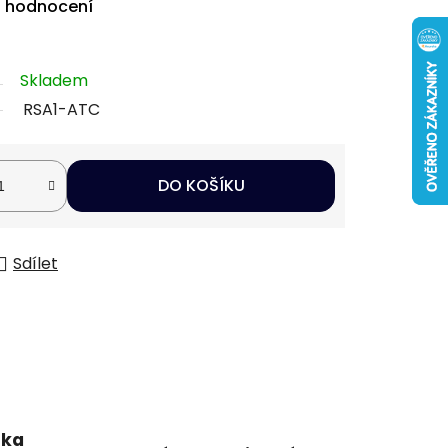
i hodnocení
Skladem
RSA1-ATC
DO KOŠÍKU
Sdílet
uka