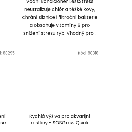
Vodní kondicionér LessStress
neutralizuje chlór a těžké kovy,
chrání sliznice i filtrační bakterie
a obsahuje vitamíny B pro
snížení stresu ryb. Vhodný pro...
d:
88295
Kód:
88318
ění
Rychlá výživa pro akvarijní
ase
rostliny - SOSGrow Quick
ver 60
Fertilizer 10 Tab.