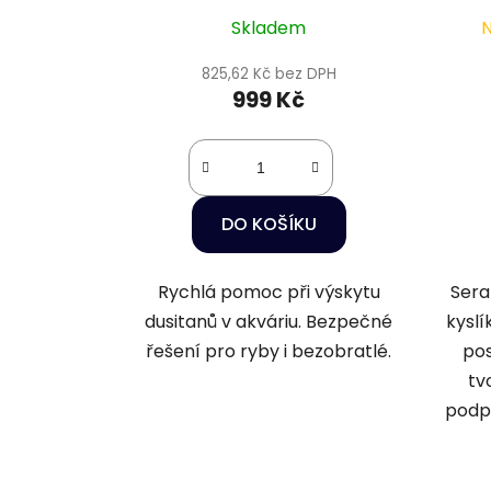
Skladem
N
825,62 Kč bez DPH
999 Kč
DO KOŠÍKU
Rychlá pomoc při výskytu
Sera
dusitanů v akváriu. Bezpečné
kyslí
řešení pro ryby i bezobratlé.
pos
tv
podpo