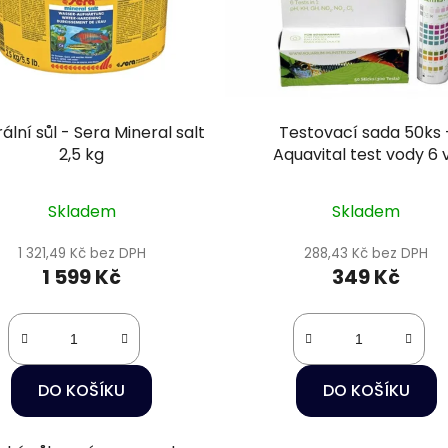
ální sůl - Sera Mineral salt
Testovací sada 50ks 
2,5 kg
Aquavital test vody 6 v
Skladem
Skladem
1 321,49 Kč bez DPH
288,43 Kč bez DPH
1 599 Kč
349 Kč
DO KOŠÍKU
DO KOŠÍKU