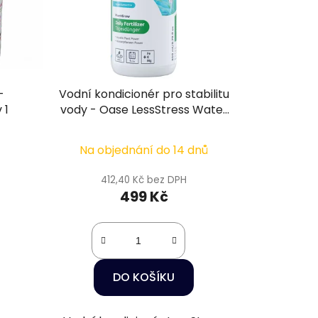
-
Vodní kondicionér pro stabilitu
 1
vody - Oase LessStress Water
Conditioner 1 l
Na objednání do 14 dnů
412,40 Kč bez DPH
499 Kč
DO KOŠÍKU