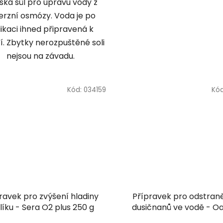
ská sůl pro úpravu vody z
erzní osmózy. Voda je po
ikaci ihned připravená k
í. Zbytky nerozpuštěné soli
nejsou na závadu.
Kód:
034159
Kó
ravek pro zvýšení hladiny
Přípravek pro odstran
líku - Sera O2 plus 250 g
dusičnanů ve vodě - O
FilterAction Nitrate Remo