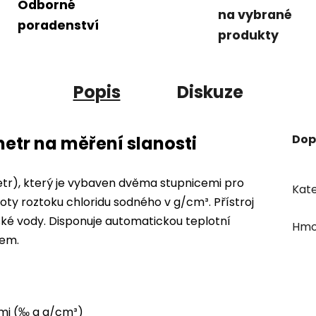
Odborné
na vybrané
poradenství
produkty
Popis
Diskuze
Dop
etr na měření slanosti
etr), který je vybaven dvěma stupnicemi pro
Kate
toty roztoku chloridu sodného v g/cm³. Přístroj
řské vody. Disponuje automatickou teplotní
Hmo
lem.
mi (‰ a g/cm³)