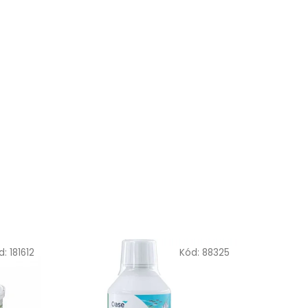
d:
181612
Kód:
88325