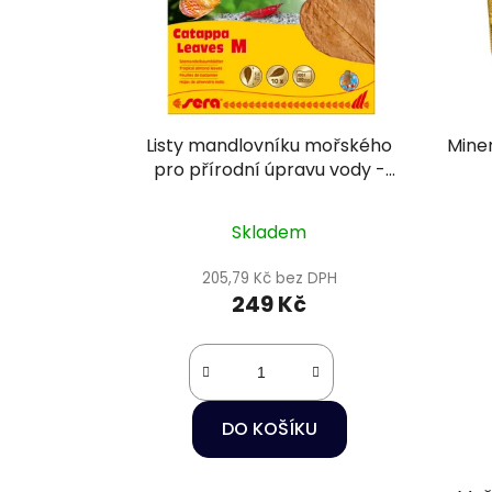
Listy mandlovníku mořského
Miner
pro přírodní úpravu vody -
Sera Catappa Leaves 10 ks M
Skladem
205,79 Kč bez DPH
249 Kč
DO KOŠÍKU