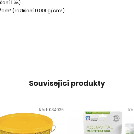
šení 1 ‰)
/cm³ (rozlišení 0.001 g/cm³)
Související produkty
Kód:
034036
Kó