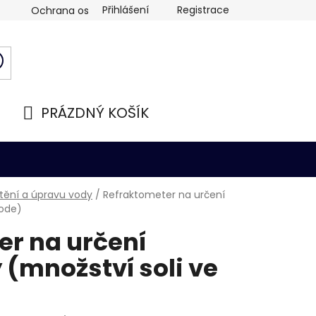
Přihlášení
Registrace
Ochrana osobních údajů
PRÁZDNÝ KOŠÍK
NÁKUPNÍ
KOŠÍK
štění a úpravu vody
/
Refraktometer na určení
vode)
er na určení
 (množství soli ve