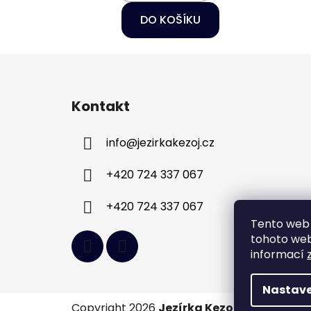
DO KOŠÍKU
Z
á
Kontakt
p
a
info
@
jezirkakezoj.cz
t
í
+420 724 337 067
+420 724 337 067
Tento web 
tohoto webu
informací
Nastave
Copyright 2026
Jezírka Kezoj
. Všechna pr