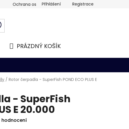
Přihlášení
Registrace
Ochrana osobních údajů
PRÁZDNÝ KOŠÍK
NÁKUPNÍ
KOŠÍK
íly
/
Rotor čerpadla - SuperFish POND ECO PLUS E
la - SuperFish
US E 20.000
i hodnocení