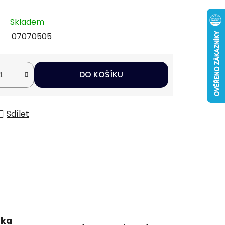
Skladem
07070505
DO KOŠÍKU
Sdílet
uka