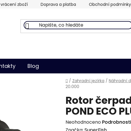
vrácení zboží
Doprava a platba
Obchodní podmínky
ntakty
Blog
Domů
/
Zahradní jezírka
/
Náhradní d
20.000
Rotor čerpad
POND ECO PL
Průměrné
Neohodnoceno
Podrobnost
hodnocení
Značka:
SuperFish