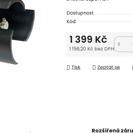
produktu
Dostupnost
je
Kód:
0,0
z
1 399 Kč
5
hvězdiček.
1 156,20 Kč bez DPH
Měrná cena:
Tisk
Zeptat se
Rozšířená zár