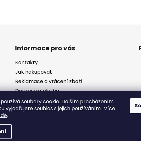
Informace pro vás
Kontakty
Jak nakupovat
Reklamace a vrácení zboží
Doprava a platba
Obchodní podmínky
používá soubory cookie. Dalším procházením
S
 vyjadřujete souhlas s jejich používáním.. Více
Ochrana osobních údajů
zde
.
ní
áva vyhrazena.