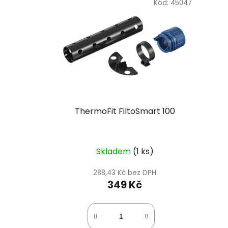
Kód:
45047
ThermoFit FiltoSmart 100
Skladem
(1 ks)
288,43 Kč bez DPH
349 Kč