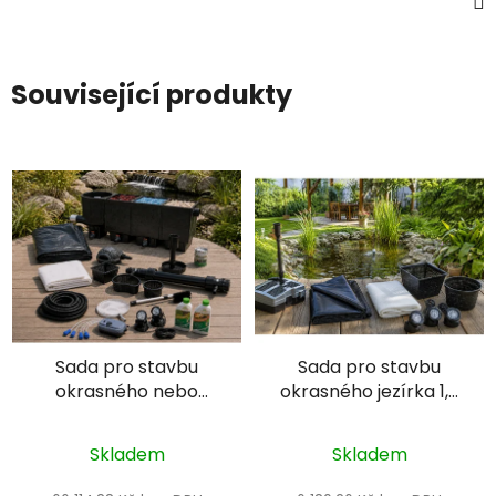
Související produkty
Sada pro stavbu
Sada pro stavbu
okrasného nebo
okrasného jezírka 1,2
koupacího jezírka s
m³ - Heissner CFD1
rybami 24 m³ -
(1,3 x 2,3 x 0,5 m)
Skladem
Skladem
Heissner CFP+D3 (6,3
x 4 x 1,5 m)