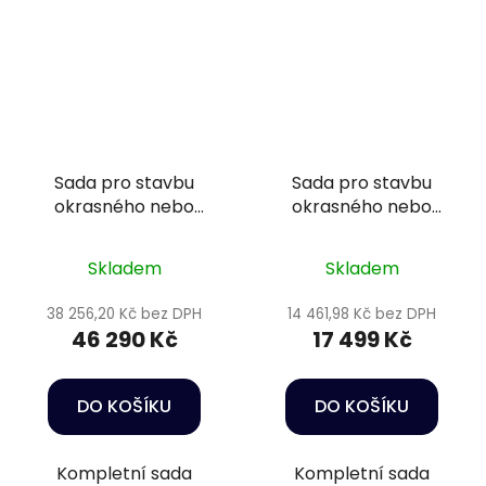
Sada pro stavbu
Sada pro stavbu
okrasného nebo
okrasného nebo
koupacího jezírka s
koupacího jezírka s
rybami 24 m³ -
rybami 4 m³ -
Skladem
Skladem
Heissner CFP+D4 (6,3
Heissner CFD3 (2,2 x
x 4 x 1,5 m)
3,2 x 1 m)
38 256,20 Kč bez DPH
14 461,98 Kč bez DPH
46 290 Kč
17 499 Kč
DO KOŠÍKU
DO KOŠÍKU
Kompletní sada
Kompletní sada