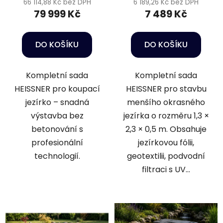
66 114,88 Kč bez DPH
6 189,26 Kč bez DPH
79 999 Kč
7 489 Kč
DO KOŠÍKU
DO KOŠÍKU
Kompletní sada
Kompletní sada
HEISSNER pro koupací
HEISSNER pro stavbu
jezírko – snadná
menšího okrasného
výstavba bez
jezírka o rozměru 1,3 ×
betonování s
2,3 × 0,5 m. Obsahuje
profesionální
jezírkovou fólii,
technologií.
geotextilii, podvodní
filtraci s UV...