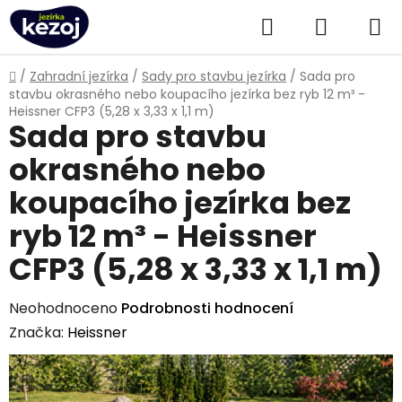
Přejít
Hledat
NÁKUPN
na
obsah
KOŠÍK
Domů
/
Zahradní jezírka
/
Sady pro stavbu jezírka
/
Sada pro
stavbu okrasného nebo koupacího jezírka bez ryb 12 m³ -
Heissner CFP3 (5,28 x 3,33 x 1,1 m)
Sada pro stavbu
okrasného nebo
koupacího jezírka bez
ryb 12 m³ - Heissner
CFP3 (5,28 x 3,33 x 1,1 m)
Průměrné
Neohodnoceno
Podrobnosti hodnocení
hodnocení
Značka:
Heissner
produktu
je