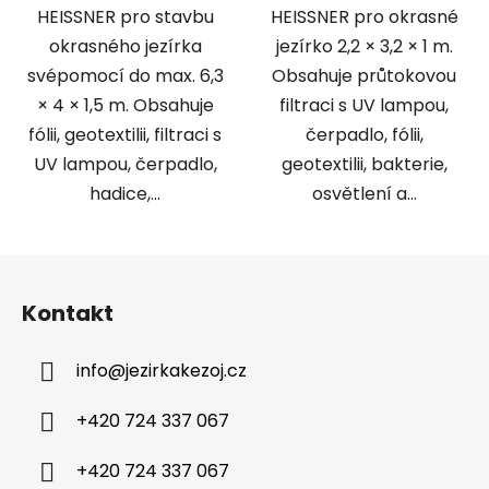
HEISSNER pro stavbu
HEISSNER pro okrasné
okrasného jezírka
jezírko 2,2 × 3,2 × 1 m.
svépomocí do max. 6,3
Obsahuje průtokovou
× 4 × 1,5 m. Obsahuje
filtraci s UV lampou,
fólii, geotextilii, filtraci s
čerpadlo, fólii,
UV lampou, čerpadlo,
geotextilii, bakterie,
hadice,...
osvětlení a...
Z
á
Kontakt
p
a
info
@
jezirkakezoj.cz
t
í
+420 724 337 067
+420 724 337 067