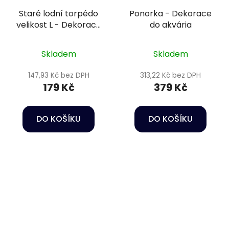
Staré lodní torpédo
Ponorka - Dekorace
velikost L - Dekorace
do akvária
do akvária
Skladem
Skladem
147,93 Kč bez DPH
313,22 Kč bez DPH
179 Kč
379 Kč
DO KOŠÍKU
DO KOŠÍKU