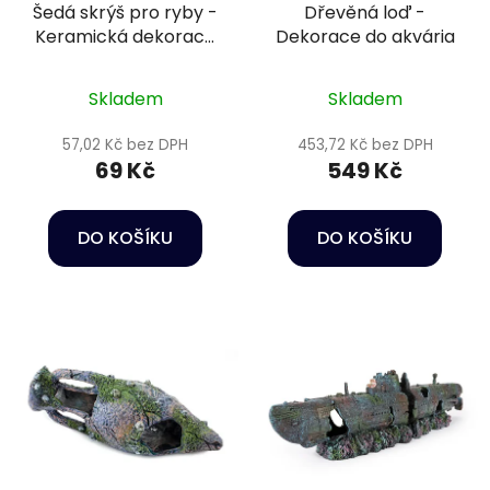
Šedá skrýš pro ryby -
Dřevěná loď -
Keramická dekorace
Dekorace do akvária
do akvária
Skladem
Skladem
57,02 Kč bez DPH
453,72 Kč bez DPH
69 Kč
549 Kč
DO KOŠÍKU
DO KOŠÍKU