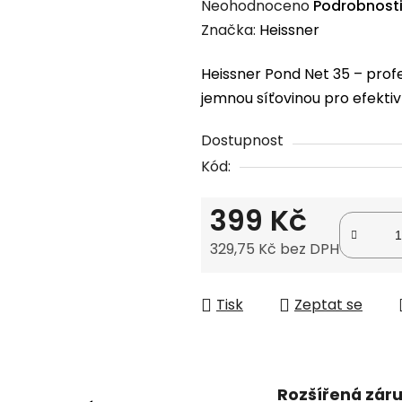
Průměrné
Neohodnoceno
Podrobnost
hodnocení
Značka:
Heissner
produktu
Heissner Pond Net 35 – profe
je
jemnou síťovinou pro efektivn
0,0
z
Dostupnost
5
Kód:
hvězdiček.
399 Kč
329,75 Kč bez DPH
Měrná cena:
Tisk
Zeptat se
Rozšířená zár