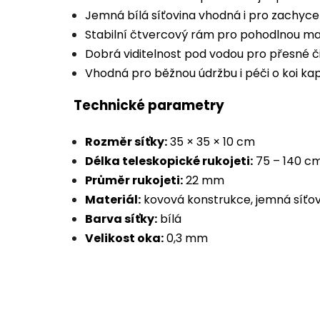
Jemná bílá síťovina vhodná i pro zachyce
Stabilní čtvercový rám pro pohodlnou ma
Dobrá viditelnost pod vodou pro přesné č
Vhodná pro běžnou údržbu i péči o koi ka
Technické parametry
Rozměr síťky:
35 × 35 × 10 cm
Délka teleskopické rukojeti:
75 – 140 c
Průměr rukojeti:
22 mm
Materiál:
kovová konstrukce, jemná síťov
Barva síťky:
bílá
Velikost oka:
0,3 mm