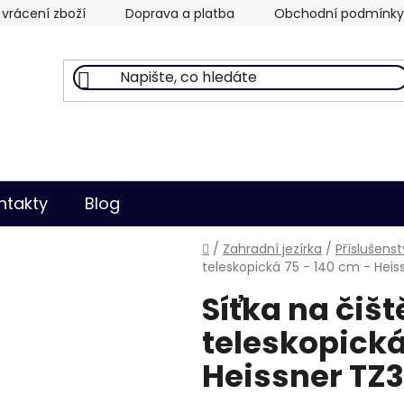
vrácení zboží
Doprava a platba
Obchodní podmínky
ntakty
Blog
Domů
/
Zahradní jezírka
/
Příslušenst
teleskopická 75 - 140 cm - Hei
Síťka na čišt
teleskopická
Heissner TZ