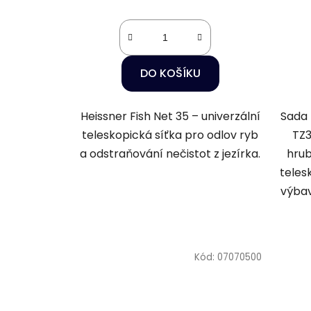
DO KOŠÍKU
Heissner Fish Net 35 – univerzální
Sada 
teleskopická síťka pro odlov ryb
TZ3
a odstraňování nečistot z jezírka.
hrub
teles
výbav
Kód:
07070500