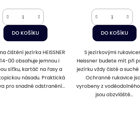
DO KOŠÍKU
DO KOŠÍKU
na čištění jezírka HEISSNER
S jezírkovými rukavice
14-00 obsahuje jemnou i
Heissner budete mít při p
ou síťku, kartáč na řasy a
jezírku vždy čisté a suché
kopickou násadu. Praktická
Ochranné rukavice js
a pro snadné odstranění...
vyrobeny z voděodolného
jsou obzvláště...