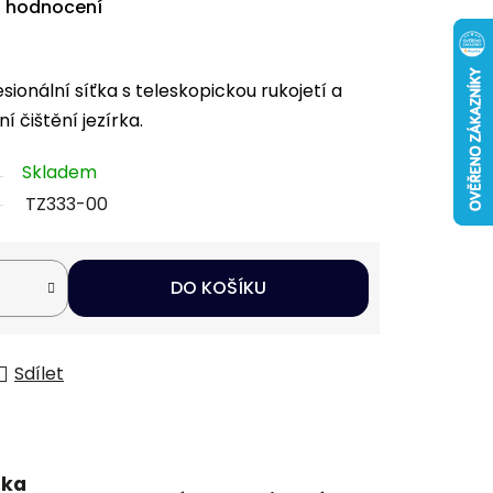
i hodnocení
sionální síťka s teleskopickou rukojetí a
í čištění jezírka.
Skladem
TZ333-00
DO KOŠÍKU
Sdílet
uka