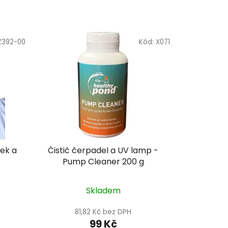
Z392-00
Kód:
X071
rek a
Čistič čerpadel a UV lamp -
Pump Cleaner 200 g
Skladem
81,82 Kč bez DPH
99 Kč