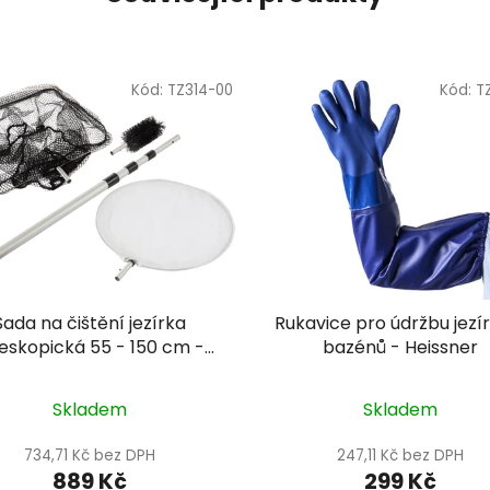
Kód:
TZ314-00
Kód:
T
Sada na čištění jezírka
Rukavice pro údržbu jezí
leskopická 55 - 150 cm -
bazénů - Heissner
Heissner TZ314-00
Skladem
Skladem
734,71 Kč bez DPH
247,11 Kč bez DPH
889 Kč
299 Kč