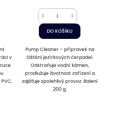
DO KOŠÍKU
mi
Pump Cleaner – přípravek na
ráci v
čištění jezírkových čerpadel.
 ruce.
Odstraňuje vodní kámen,
ou
prodlužuje životnost zařízení a
 PVC,
zajišťuje spolehlivý provoz. Balení
200 g.