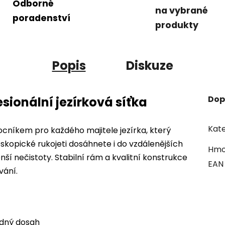
Odborné
na vybrané
poradenství
produkty
Popis
Diskuze
Dop
sionální jezírková síťka
Kate
ocníkem pro každého majitele jezírka, který
eskopické rukojeti dosáhnete i do vzdálenějších
Hmo
nší nečistoty. Stabilní rám a kvalitní konstrukce
EAN
vání.
adný dosah