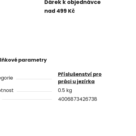
Dárek k objednávce
nad 499 Kč
lňkové parametry
Příslušenství pro
gorie
práci u jezírka
tnost
0.5 kg
4006873426738