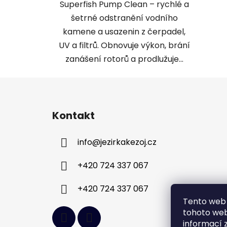
Superfish Pump Clean – rychlé a
šetrné odstranění vodního
kamene a usazenin z čerpadel,
UV a filtrů. Obnovuje výkon, brání
zanášení rotorů a prodlužuje...
Z
á
Kontakt
p
a
info
@
jezirkakezoj.cz
t
í
+420 724 337 067
+420 724 337 067
Tento web 
tohoto webu
informací