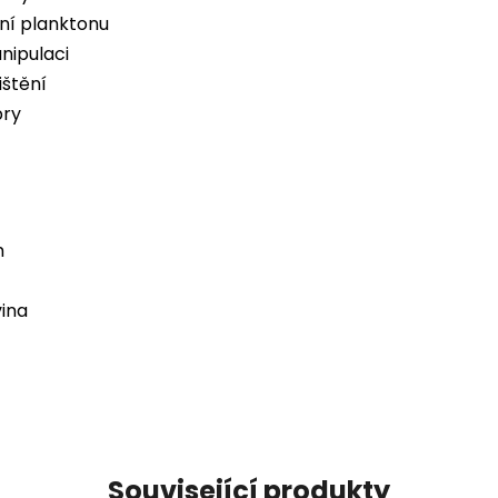
ní planktonu
nipulaci
ištění
pry
m
ina
Související produkty