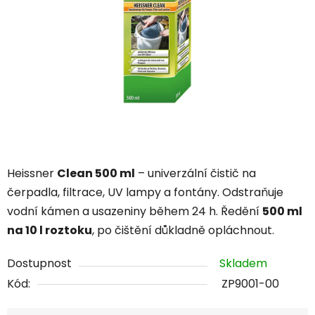
hvězdiček.
Heissner
Clean 500 ml
– univerzální čistič na
čerpadla, filtrace, UV lampy a fontány. Odstraňuje
vodní kámen a usazeniny během 24 h. Ředění
500 ml
na 10 l roztoku
, po čištění důkladně opláchnout.
Dostupnost
Skladem
Kód:
ZP9001-00