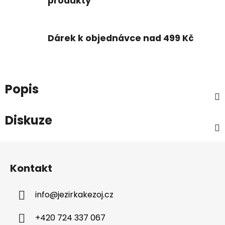
produkty
Dárek k objednávce nad 499 Kč
Popis
Diskuze
Z
á
Kontakt
p
a
info
@
jezirkakezoj.cz
t
í
+420 724 337 067