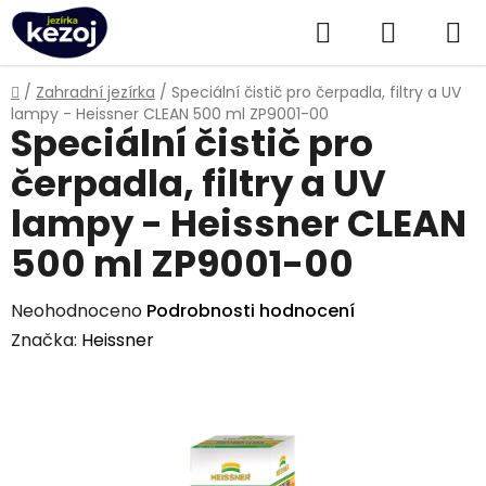
Přejít
Hledat
NÁKUPN
na
obsah
KOŠÍK
Domů
/
Zahradní jezírka
/
Speciální čistič pro čerpadla, filtry a UV
lampy - Heissner CLEAN 500 ml ZP9001-00
Speciální čistič pro
čerpadla, filtry a UV
lampy - Heissner CLEAN
500 ml ZP9001-00
Průměrné
Neohodnoceno
Podrobnosti hodnocení
hodnocení
Značka:
Heissner
produktu
je
0,0
z
5