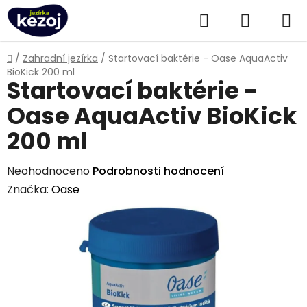
Přejít
Hledat
NÁKUPN
na
obsah
KOŠÍK
Domů
/
Zahradní jezírka
/
Startovací baktérie - Oase AquaActiv
BioKick 200 ml
Startovací baktérie -
Oase AquaActiv BioKick
200 ml
Průměrné
Neohodnoceno
Podrobnosti hodnocení
hodnocení
Značka:
Oase
produktu
je
0,0
z
5
hvězdiček.