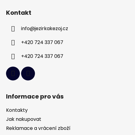
Z
á
Kontakt
p
a
info
@
jezirkakezoj.cz
t
í
+420 724 337 067
+420 724 337 067
Informace pro vás
Kontakty
Jak nakupovat
Reklamace a vrácení zboží