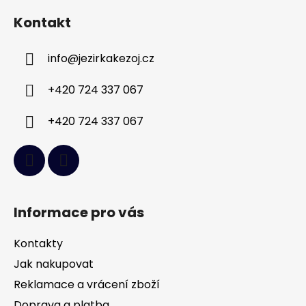
á
Kontakt
p
a
info
@
jezirkakezoj.cz
t
í
+420 724 337 067
+420 724 337 067
Informace pro vás
Kontakty
Jak nakupovat
Reklamace a vrácení zboží
Doprava a platba