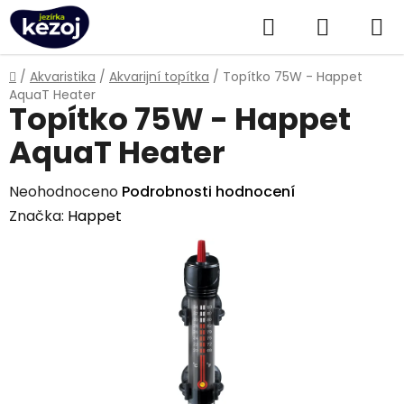
Přejít
Hledat
NÁKUPN
na
obsah
KOŠÍK
Domů
/
Akvaristika
/
Akvarijní topítka
/
Topítko 75W - Happet
AquaT Heater
Topítko 75W - Happet
AquaT Heater
Průměrné
Neohodnoceno
Podrobnosti hodnocení
hodnocení
Značka:
Happet
produktu
je
0,0
z
5
hvězdiček.