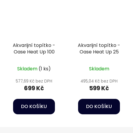
Akvarijní topítko -
Akvarijní topítko -
Oase Heat Up 100
Oase Heat Up 25
Skladem
(1 ks)
Skladem
577,69 Kč bez DPH
495,04 Kč bez DPH
699 Kč
599 Kč
DO KOŠÍKU
DO KOŠÍKU
Z