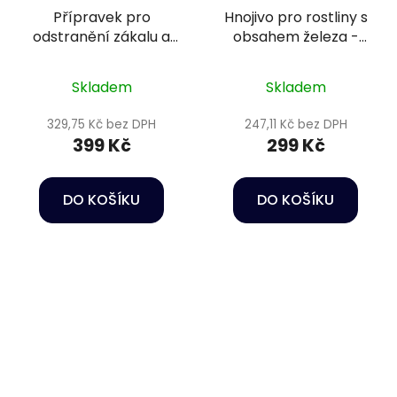
Přípravek pro
Hnojivo pro rostliny s
odstranění zákalu a
obsahem železa -
fosfátů - Sera
Oase PlantGrow Slow
Phosvec-clear 250 ml
Release Iron Fert. 250
Skladem
Skladem
ml
329,75 Kč bez DPH
247,11 Kč bez DPH
399 Kč
299 Kč
DO KOŠÍKU
DO KOŠÍKU