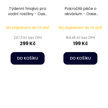
Týdenní hnojivo pro
Pokročilá péče o
vodní rostliny - Oase
akvárium - Oase
PlantGrow Weekly
WaterBalance Boost
Fertilizer 250 ml
Bacteria 100 ml
Na objednání do 14 dnů
Na objednání do 14 dnů
247,11 Kč bez DPH
164,46 Kč bez DPH
299 Kč
199 Kč
DO KOŠÍKU
DO KOŠÍKU