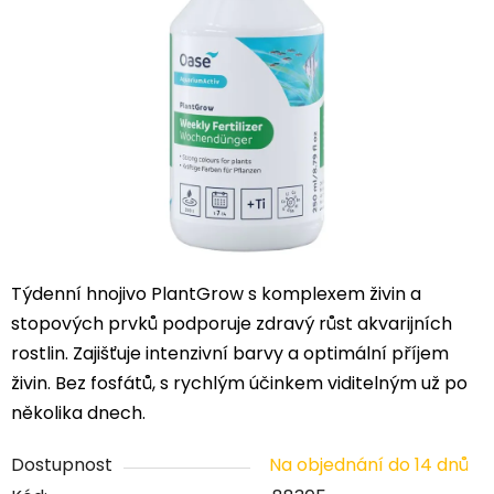
5
hvězdiček.
Týdenní hnojivo PlantGrow s komplexem živin a
stopových prvků podporuje zdravý růst akvarijních
rostlin. Zajišťuje intenzivní barvy a optimální příjem
živin. Bez fosfátů, s rychlým účinkem viditelným už po
několika dnech.
Dostupnost
Na objednání do 14 dnů