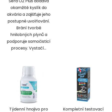
Sera O2 Plus dodává
okamžitě kyslík do
akvária a zajišťuje jeho
postupné uvolňování.
Brání tvorbě
hnilobných plynů a
podporuje samočisticí
procesy. Vystačí...
Týdenní hnojivo pro
Kompletní testovací