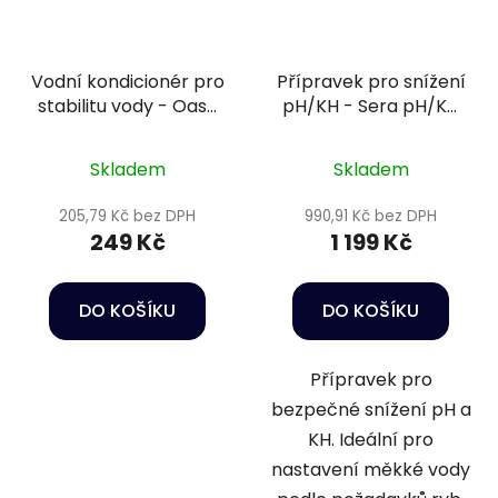
Vodní kondicionér pro
Přípravek pro snížení
stabilitu vody - Oase
pH/KH - Sera pH/KH
LessStress Water
mínus 2,5 L
Conditioner 500 ml
Skladem
Skladem
205,79 Kč bez DPH
990,91 Kč bez DPH
249 Kč
1 199 Kč
DO KOŠÍKU
DO KOŠÍKU
Přípravek pro
bezpečné snížení pH a
KH. Ideální pro
nastavení měkké vody