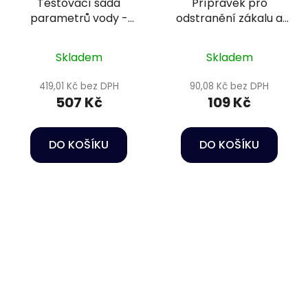
Testovací sada
Přípravek pro
parametrů vody -
odstranění zákalu a
Oase Quickstick 6 v 1
fosfátů - Sera
Phosvec-clear 50 ml
Skladem
Skladem
419,01 Kč bez DPH
90,08 Kč bez DPH
507 Kč
109 Kč
DO KOŠÍKU
DO KOŠÍKU