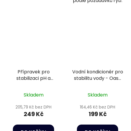
podle požadavků ryb.
Přípravek pro
Vodní kondicionér pro
stabilizaci pH a
stabilitu vody - Oase
tvrdosti vody -
LessStress Water
AquaStable Water
Conditioner 250 ml
Skladem
Skladem
Optimizer 50 g
205,79 Kč bez DPH
164,46 Kč bez DPH
249 Kč
199 Kč