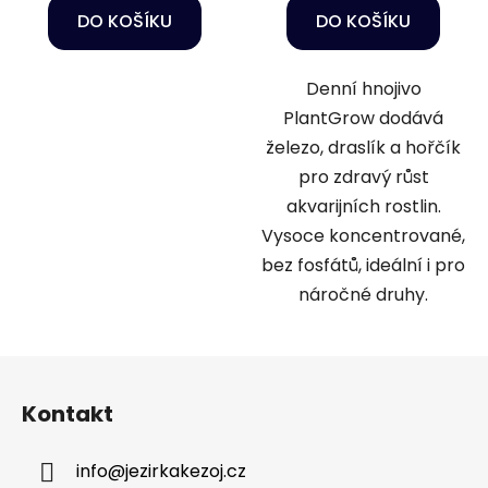
DO KOŠÍKU
DO KOŠÍKU
Denní hnojivo
PlantGrow dodává
železo, draslík a hořčík
pro zdravý růst
akvarijních rostlin.
Vysoce koncentrované,
bez fosfátů, ideální i pro
náročné druhy.
Z
á
Kontakt
p
a
info
@
jezirkakezoj.cz
t