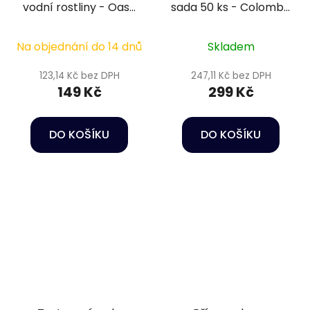
vodní rostliny - Oase
sada 50 ks - Colombo
PlantGrow Weekly
6V1 test
Fertilizer 100 ml
Na objednání do 14 dnů
Skladem
123,14 Kč bez DPH
247,11 Kč bez DPH
149 Kč
299 Kč
DO KOŠÍKU
DO KOŠÍKU