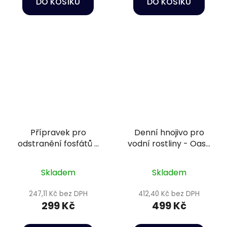
DO KOŠÍKU
DO KOŠÍKU
Přípravek pro
Denní hnojivo pro
odstranění fosfátů -
vodní rostliny - Oase
Oase
PlantGrow Daily
QuickfilterAction
Fertilizer 500 ml
Skladem
Skladem
Phosphate Remover
60 g
247,11 Kč bez DPH
412,40 Kč bez DPH
299 Kč
499 Kč