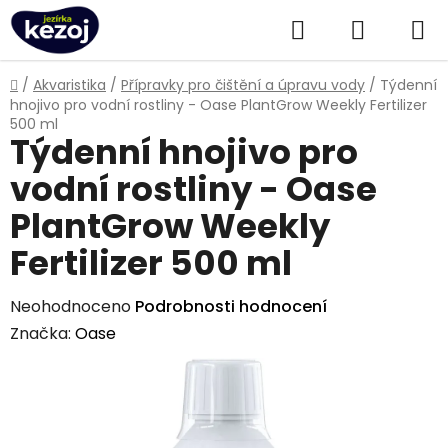
Přejít
Hledat
NÁKUPN
na
obsah
KOŠÍK
Domů
/
Akvaristika
/
Přípravky pro čištění a úpravu vody
/
Týdenní
hnojivo pro vodní rostliny - Oase PlantGrow Weekly Fertilizer
500 ml
Týdenní hnojivo pro
vodní rostliny - Oase
PlantGrow Weekly
Fertilizer 500 ml
Průměrné
Neohodnoceno
Podrobnosti hodnocení
hodnocení
Značka:
Oase
produktu
je
0,0
z