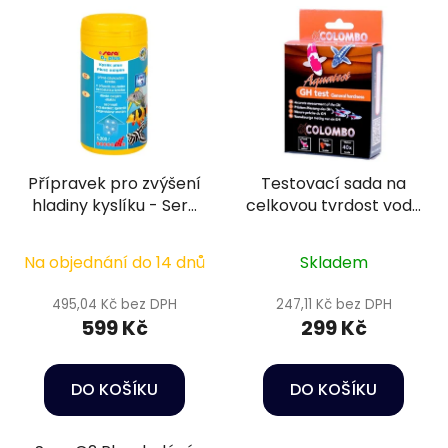
Přípravek pro zvýšení
Testovací sada na
hladiny kyslíku - Sera
celkovou tvrdost vody
O2 plus 250 g
- Colombo GH test
Na objednání do 14 dnů
Skladem
495,04 Kč bez DPH
247,11 Kč bez DPH
599 Kč
299 Kč
DO KOŠÍKU
DO KOŠÍKU