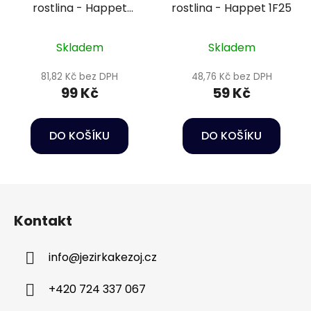
rostlina - Happet
rostlina - Happet 1F25
2F22
Skladem
Skladem
81,82 Kč bez DPH
48,76 Kč bez DPH
99 Kč
59 Kč
DO KOŠÍKU
DO KOŠÍKU
Z
á
Kontakt
p
a
info
@
jezirkakezoj.cz
t
í
+420 724 337 067