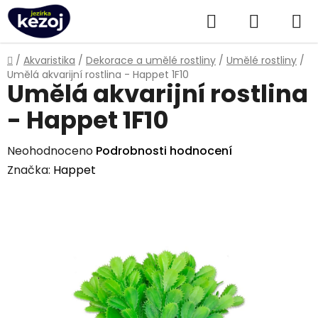
Přejít
Hledat
NÁKUPN
na
obsah
KOŠÍK
Domů
/
Akvaristika
/
Dekorace a umělé rostliny
/
Umělé rostliny
/
Umělá akvarijní rostlina - Happet 1F10
Umělá akvarijní rostlina
- Happet 1F10
Průměrné
Neohodnoceno
Podrobnosti hodnocení
hodnocení
Značka:
Happet
produktu
je
0,0
z
5
hvězdiček.