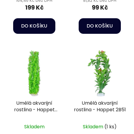
164,46 Kč bez DPH
81,82 Kč bez DPH
199 Kč
99 Kč
DO KOŠÍKU
DO KOŠÍKU
Umělá akvarijní
Umělá akvarijní
rostlina - Happet
rostlina - Happet 2B51
6F37
Skladem
Skladem
(1 ks)