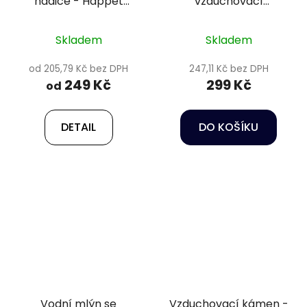
hadice - Happet
vzduchovací
aeration hose
kompresor - Hailea
Air pump ACO-200
Skladem
Skladem
od 205,79 Kč bez DPH
247,11 Kč bez DPH
249 Kč
299 Kč
od
DETAIL
DO KOŠÍKU
Vodní mlýn se
Vzduchovací kámen -