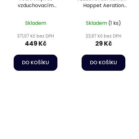
vzduchovacím
Happet Aeration
efektem - Dekorace
stone ball 2,5 cm
do akvária
Skladem
Skladem
(1 ks)
371,07 Kč bez DPH
23,97 Kč bez DPH
449 Kč
29 Kč
DO KOŠÍKU
DO KOŠÍKU