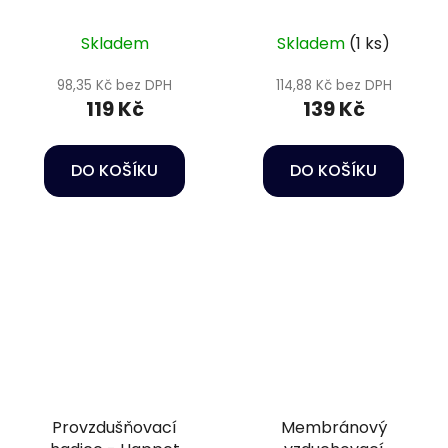
aeration stone 10 cm
efektem - Dekorace
do akvária
Skladem
Skladem
(1 ks)
98,35 Kč bez DPH
114,88 Kč bez DPH
119 Kč
139 Kč
DO KOŠÍKU
DO KOŠÍKU
Provzdušňovací
Membránový