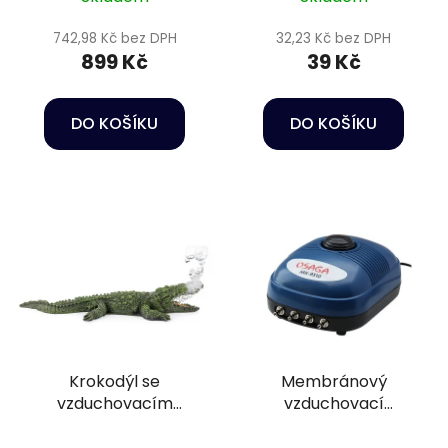
742,98 Kč bez DPH
32,23 Kč bez DPH
899 Kč
39 Kč
DO KOŠÍKU
DO KOŠÍKU
Krokodýl se
Membránový
vzduchovacím
vzduchovací
efektem - Dekorace
kompresor s regulací
do akvária
- Osaga MK-9510