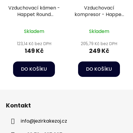
Vzduchovací kámen -
Vzduchovací
Happet Round
kompresor - Happet
aeration stone 15 cm
Air pump HB series
P122
Skladem
Skladem
123,14 Kč bez DPH
205,79 Kč bez DPH
149 Kč
249 Kč
DO KOŠÍKU
DO KOŠÍKU
Z
á
Kontakt
p
a
info
@
jezirkakezoj.cz
t
í