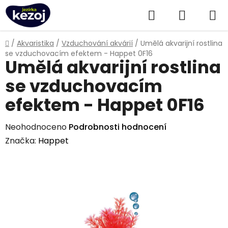
Přejít
Hledat
NÁKUPN
na
obsah
KOŠÍK
Domů
/
Akvaristika
/
Vzduchování akvárií
/
Umělá akvarijní rostlina
se vzduchovacím efektem - Happet 0F16
Umělá akvarijní rostlina
se vzduchovacím
efektem - Happet 0F16
Průměrné
Neohodnoceno
Podrobnosti hodnocení
hodnocení
Značka:
Happet
produktu
je
0,0
z
5
hvězdiček.