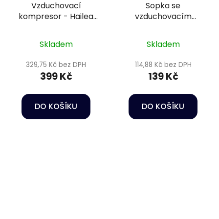
Vzduchovací
Sopka se
kompresor - Hailea
vzduchovacím
Air Pump ACO-2205
efektem - Dekorace
do akvária
Skladem
Skladem
329,75 Kč bez DPH
114,88 Kč bez DPH
399 Kč
139 Kč
DO KOŠÍKU
DO KOŠÍKU