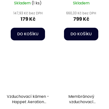
Skladem
(1 ks)
Skladem
147,93 Kč bez DPH
660,33 Kč bez DPH
179 Kč
799 Kč
DO KOŠÍKU
DO KOŠÍKU
Vzduchovací kámen -
Membránový
Happet Aeration
vzduchovací
stone batten 10 cm
kompresor - Hailea