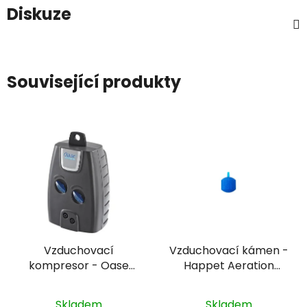
Diskuze
Související produkty
Vzduchovací
Vzduchovací kámen -
kompresor - Oase
Happet Aeration
OxyMax 400
stone ball 3,5 cm
Skladem
Skladem