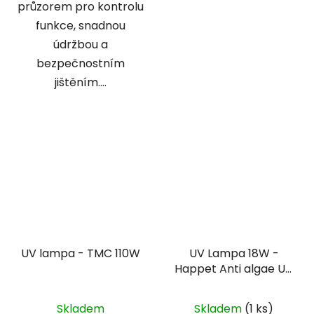
průzorem pro kontrolu
funkce, snadnou
údržbou a
bezpečnostním
jištěním....
UV lampa - TMC 110W
UV Lampa 18W -
Happet Anti algae UV
lamp
Skladem
Skladem
(1 ks)