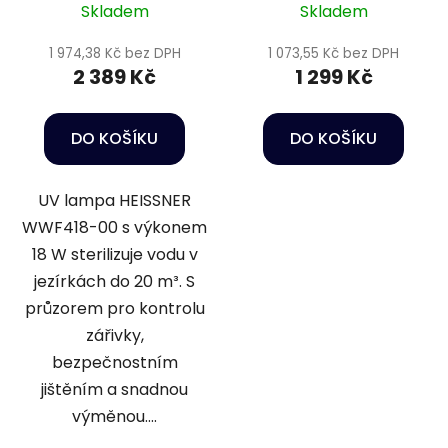
Skladem
Skladem
1 974,38 Kč bez DPH
1 073,55 Kč bez DPH
2 389 Kč
1 299 Kč
DO KOŠÍKU
DO KOŠÍKU
UV lampa HEISSNER
WWF418-00 s výkonem
18 W sterilizuje vodu v
jezírkách do 20 m³. S
průzorem pro kontrolu
zářivky,
bezpečnostním
jištěním a snadnou
výměnou....