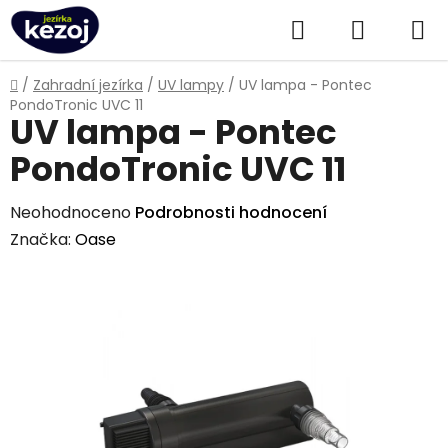
Přejít
Hledat
NÁKUPN
na
obsah
KOŠÍK
Domů
/
Zahradní jezírka
/
UV lampy
/
UV lampa - Pontec
PondoTronic UVC 11
UV lampa - Pontec
PondoTronic UVC 11
Průměrné
Neohodnoceno
Podrobnosti hodnocení
hodnocení
Značka:
Oase
produktu
je
0,0
z
5
hvězdiček.