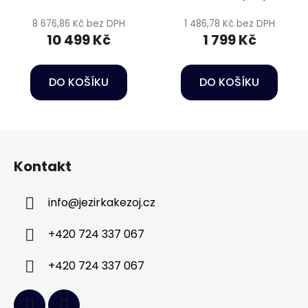
8 676,86 Kč bez DPH
1 486,78 Kč bez DPH
10 499 Kč
1 799 Kč
DO KOŠÍKU
DO KOŠÍKU
Z
á
Kontakt
p
a
info
@
jezirkakezoj.cz
t
í
+420 724 337 067
+420 724 337 067