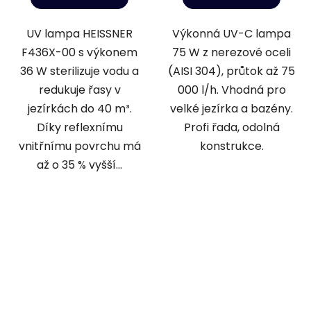
UV lampa HEISSNER
Výkonná UV-C lampa
F436X-00 s výkonem
75 W z nerezové oceli
36 W sterilizuje vodu a
(AISI 304), průtok až 75
redukuje řasy v
000 l/h. Vhodná pro
jezírkách do 40 m³.
velké jezírka a bazény.
Díky reflexnímu
Profi řada, odolná
vnitřnímu povrchu má
konstrukce.
až o 35 % vyšší...