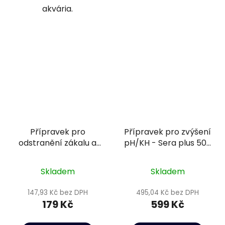
akvária.
Přípravek pro
Přípravek pro zvýšení
odstranění zákalu a
pH/KH - Sera plus 500
fosfátů - Sera
ml
Phosvec-clear 100 ml
Skladem
Skladem
147,93 Kč bez DPH
495,04 Kč bez DPH
179 Kč
599 Kč