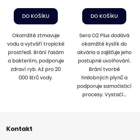
DO KOŠÍKU
DO KOŠÍKU
Okamžitě ztmavuje
Sera O2 Plus dodává
vodu a vytváří tropické
okamžitě kyslík do
prostředí. Brání řasám
akvária a zajišťuje jeho
a bakteriím, podporuje
postupné uvolňování.
zdraví ryb. Až pro 20
Brání tvorbě
000 litrů vody.
hnilobných plynů a
podporuje samočisticí
procesy. Vystačí...
Z
á
Kontakt
p