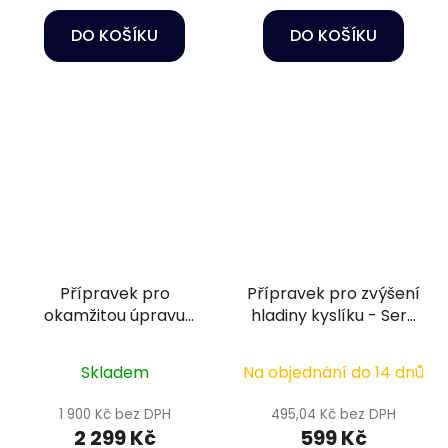
DO KOŠÍKU
DO KOŠÍKU
Přípravek pro
Přípravek pro zvýšení
okamžitou úpravu
hladiny kyslíku - Sera
vody na tmavou a
O2 plus 250 g
průzračnou - Sera
Skladem
Na objednání do 14 dnů
Black water aquatan
5 l
1 900 Kč bez DPH
495,04 Kč bez DPH
2 299 Kč
599 Kč