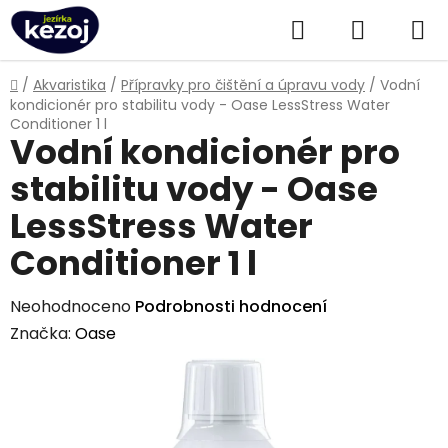
Přejít
Hledat
NÁKUPN
na
obsah
KOŠÍK
Domů
/
Akvaristika
/
Přípravky pro čištění a úpravu vody
/
Vodní
kondicionér pro stabilitu vody - Oase LessStress Water
Conditioner 1 l
Vodní kondicionér pro
stabilitu vody - Oase
LessStress Water
Conditioner 1 l
Průměrné
Neohodnoceno
Podrobnosti hodnocení
hodnocení
Značka:
Oase
produktu
je
0,0
z