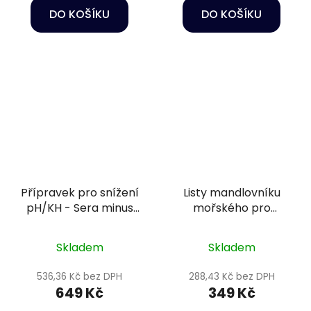
DO KOŠÍKU
DO KOŠÍKU
Přípravek pro snížení
Listy mandlovníku
pH/KH - Sera minus
mořského pro
500 ml
přírodní úpravu vody
- Sera Catappa
Skladem
Skladem
Leaves 10 ks XXL
536,36 Kč bez DPH
288,43 Kč bez DPH
649 Kč
349 Kč