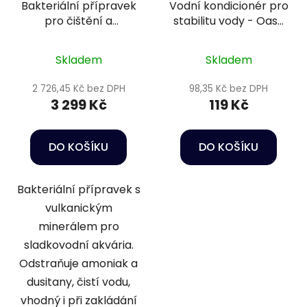
Bakteriální přípravek
Vodní kondicionér pro
pro čištění a
stabilitu vody - Oase
odstranění škodlivých
LessStress Water
látek - Sera Bio
Conditioner 100 ml
Skladem
Skladem
nitrivec 5 l
2 726,45 Kč bez DPH
98,35 Kč bez DPH
3 299 Kč
119 Kč
DO KOŠÍKU
DO KOŠÍKU
Bakteriální přípravek s
vulkanickým
minerálem pro
sladkovodní akvária.
Odstraňuje amoniak a
dusitany, čistí vodu,
vhodný i při zakládání