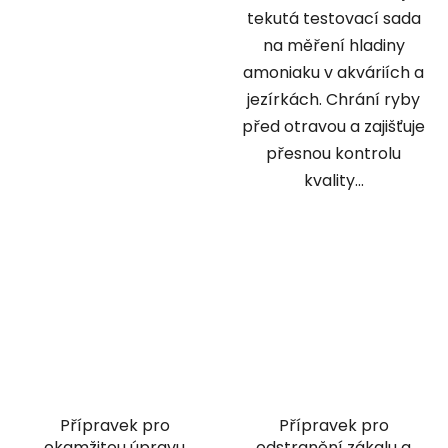
tekutá testovací sada
na měření hladiny
amoniaku v akváriích a
jezírkách. Chrání ryby
před otravou a zajišťuje
přesnou kontrolu
kvality...
Přípravek pro
Přípravek pro
okamžitou úpravu
odstranění zákalu a