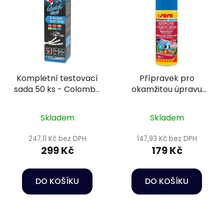
Kompletní testovací
Přípravek pro
sada 50 ks - Colombo
okamžitou úpravu
6V1 test
vody na tmavou a
průzračnou - Sera
Skladem
Skladem
Black water aquatan
100 ml
247,11 Kč bez DPH
147,93 Kč bez DPH
299 Kč
179 Kč
DO KOŠÍKU
DO KOŠÍKU