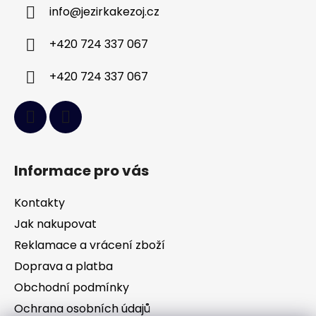
a
info
@
jezirkakezoj.cz
t
í
+420 724 337 067
+420 724 337 067
Informace pro vás
Kontakty
Jak nakupovat
Reklamace a vrácení zboží
Doprava a platba
Obchodní podmínky
Ochrana osobních údajů