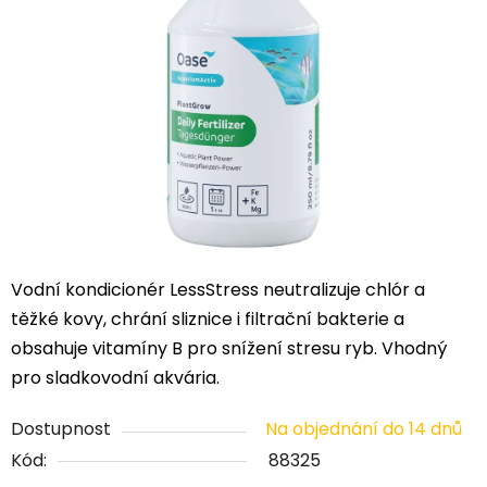
5
hvězdiček.
Vodní kondicionér LessStress neutralizuje chlór a
těžké kovy, chrání sliznice i filtrační bakterie a
obsahuje vitamíny B pro snížení stresu ryb. Vhodný
pro sladkovodní akvária.
Dostupnost
Na objednání do 14 dnů
Kód:
88325