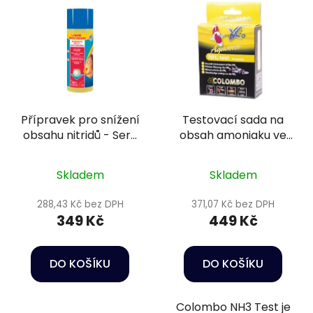
Přípravek pro snížení
Testovací sada na
obsahu nitridů - Sera
obsah amoniaku ve
Nitrit-minus 250 ml
vodě - Colombo NH3
test
Skladem
Skladem
288,43 Kč bez DPH
371,07 Kč bez DPH
349 Kč
449 Kč
DO KOŠÍKU
DO KOŠÍKU
Colombo NH3 Test je