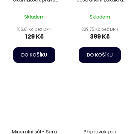
vody z vodovodu -
fosfátů - Sera
Sera Goldy aquatan
Phosvec-clear 250 ml
Skladem
Skladem
100 ml
106,61 Kč bez DPH
329,75 Kč bez DPH
129 Kč
399 Kč
DO KOŠÍKU
DO KOŠÍKU
Minerální sůl - Sera
Přípravek pro