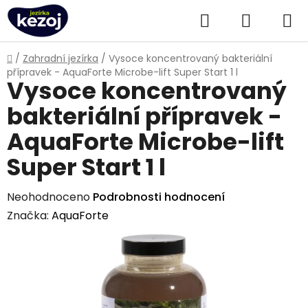
Přejít
Hledat
NÁKUPN
na
obsah
KOŠÍK
Domů
/
Zahradní jezírka
/
Vysoce koncentrovaný bakteriální
přípravek - AquaForte Microbe-lift Super Start 1 l
Vysoce koncentrovaný
bakteriální přípravek -
AquaForte Microbe-lift
Super Start 1 l
Průměrné
Neohodnoceno
Podrobnosti hodnocení
hodnocení
Značka:
AquaForte
produktu
je
0,0
z
5