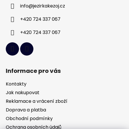
a
info
@
jezirkakezoj.cz
t
í
+420 724 337 067
+420 724 337 067
Informace pro vás
Kontakty
Jak nakupovat
Reklamace a vrácení zboží
Doprava a platba
Obchodní podmínky
Ochrana osobních údajů