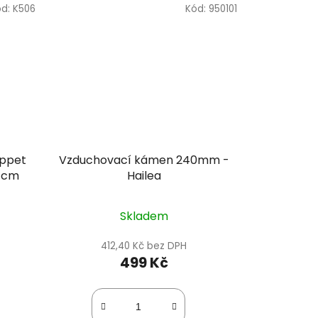
ód:
K506
Kód:
950101
appet
Vzduchovací kámen 240mm -
5 cm
Hailea
Skladem
412,40 Kč bez DPH
499 Kč