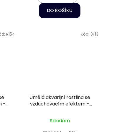
DO KOŠÍKU
ód:
R154
Kód:
0F13
se
Umělá akvarijní rostlina se
m -
vzduchovacím efektem -
a
Happet 0F13
Skladem