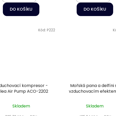
DO KOŠÍKU
DO KOŠÍKU
Kód:
P222
K
duchovací kompresor -
Mořská pana a delfíni 
ilea Air Pump ACO-2202
vzduchovacím efekte
Dekorace do akvári
Skladem
Skladem