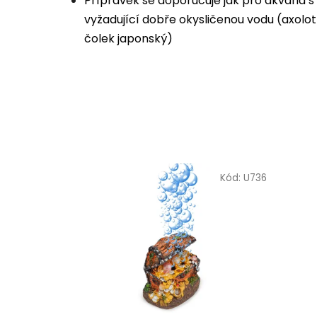
Přípravek se doporučuje jak pro akvária s 
vyžadující dobře okysličenou vodu (axolotl
čolek japonský)
Kód:
U736