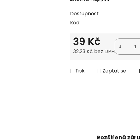
produktu
Dostupnost
je
Kód:
0,0
z
39 Kč
5
hvězdiček.
32,23 Kč bez DPH
Měrná cena:
Tisk
Zeptat se
Rozšířená zár