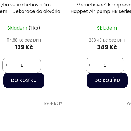
yba se vzduchovacím
Vzduchovací kompreso
tem - Dekorace do akvária
Happet Air pump HB serie
Skladem
(1 ks)
Skladem
114,88 Kč bez DPH
288,43 Kč bez DPH
139 Kč
349 Kč
DO KOŠÍKU
DO KOŠÍKU
Kód:
K212
K