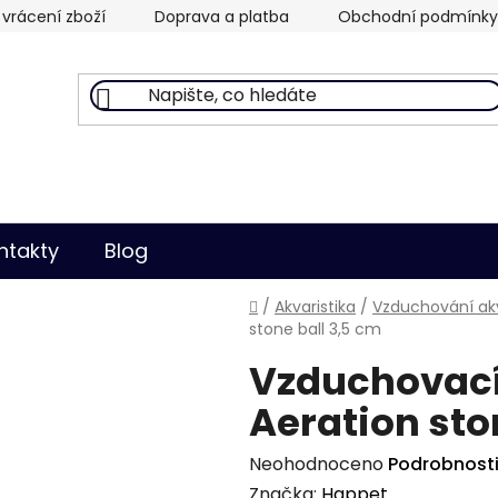
vrácení zboží
Doprava a platba
Obchodní podmínky
ntakty
Blog
Domů
/
Akvaristika
/
Vzduchování akv
stone ball 3,5 cm
Vzduchovací
Aeration sto
Průměrné
Neohodnoceno
Podrobnost
hodnocení
Značka:
Happet