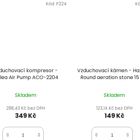
Kód:
P224
K
duchovací kompresor -
Vzduchovací kámen - H
ilea Air Pump ACO-2204
Round aeration stone 1
Skladem
Skladem
288,43 Kč bez DPH
123,14 Kč bez DPH
349 Kč
149 Kč