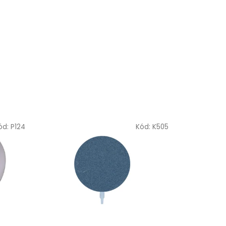
ód:
P124
Kód:
K505