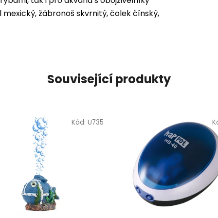
rybami, tak i pro akvária s obojživelníky
 mexický, žábronoš skvrnitý, čolek čínský,
Související produkty
Kód:
U735
K