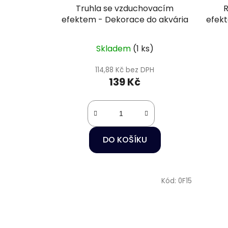
Truhla se vzduchovacím
R
efektem - Dekorace do akvária
efek
Skladem
(1 ks)
114,88 Kč bez DPH
139 Kč
DO KOŠÍKU
Kód:
0F15