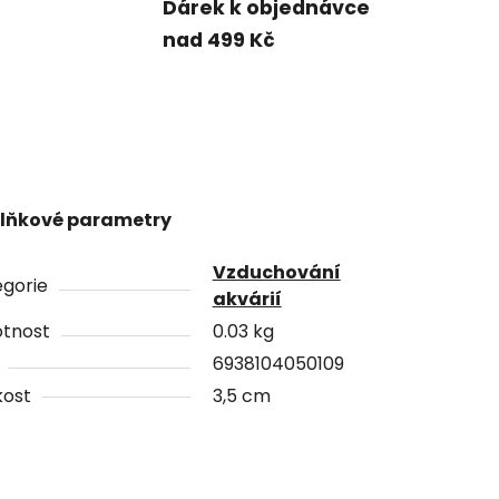
Dárek k objednávce
nad 499 Kč
lňkové parametry
Vzduchování
gorie
akvárií
tnost
0.03 kg
6938104050109
kost
3,5 cm