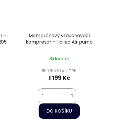
r -
Membránový vzduchovací
205
kompresor - Hailea Air pump
ACO-850
Skladem
990,91 Kč bez DPH
1 199 Kč
DO KOŠÍKU