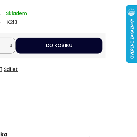
Skladem
K213
DO KOŠÍKU
Sdílet
uka