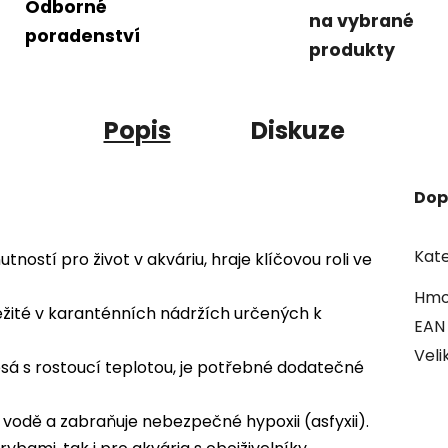
Odborné
na vybrané
poradenství
produkty
Popis
Diskuze
Dop
Kate
tností pro život v akváriu, hraje klíčovou roli ve
Hmo
ležité v karanténních nádržích určených k
EAN
Veli
lesá s rostoucí teplotou, je potřebné dodatečné
vodě a zabraňuje nebezpečné hypoxii (asfyxii).