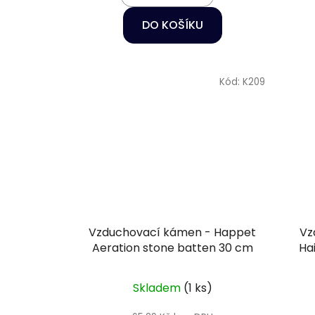
DO KOŠÍKU
Kód:
K209
Vzduchovací kámen - Happet
Vz
Aeration stone batten 30 cm
Ha
Skladem
(1 ks)