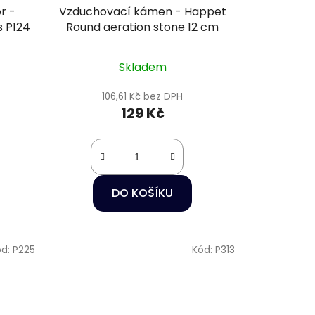
r -
Vzduchovací kámen - Happet
s P124
Round aeration stone 12 cm
Skladem
106,61 Kč bez DPH
129 Kč
DO KOŠÍKU
ód:
P225
Kód:
P313