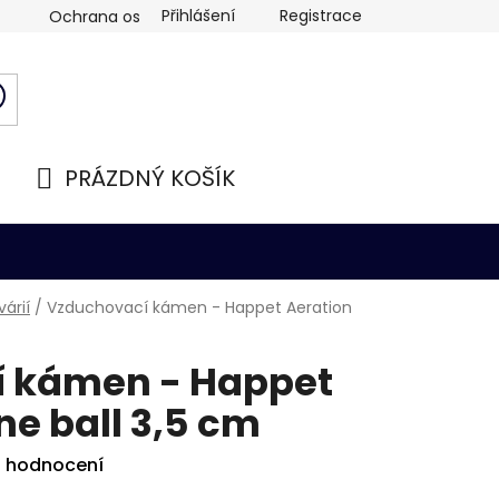
Přihlášení
Registrace
Ochrana osobních údajů
PRÁZDNÝ KOŠÍK
NÁKUPNÍ
KOŠÍK
árií
/
Vzduchovací kámen - Happet Aeration
 kámen - Happet
ne ball 3,5 cm
i hodnocení