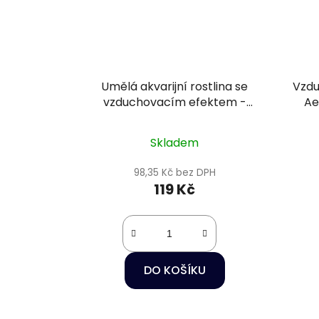
Umělá akvarijní rostlina se
Vzdu
vzduchovacím efektem -
Ae
Happet 0F15
Skladem
98,35 Kč bez DPH
119 Kč
DO KOŠÍKU