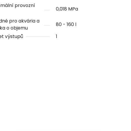
mální provozní
0,018 MPa
né pro akvária a
80 - 160 l
rka o objemu
et výstupů
1