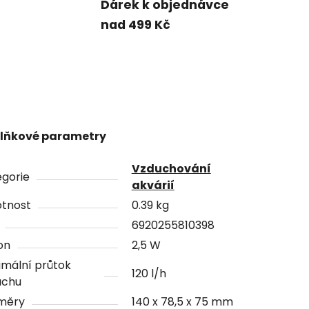
Dárek k objednávce
nad 499 Kč
lňkové parametry
Vzduchování
gorie
akvárií
tnost
0.39 kg
6920255810398
on
2,5 W
mální průtok
120 l/h
uchu
měry
140 x 78,5 x 75 mm