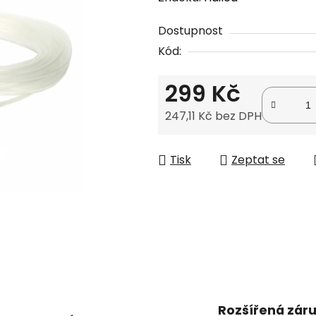
produktu
Dostupnost
je
Kód:
0,0
z
299 Kč
5
hvězdiček.
247,11 Kč bez DPH
Měrná cena:
Tisk
Zeptat se
Rozšířená zár