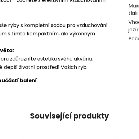
kací – začněte s efektivním vzduchováním
Maxi
tlak
Vhod
Vaše ryby s kompletní sadou pro vzduchování.
jezí
árium s tímto kompaktním, ale výkonným
Poč
věta:
ru zdůrazníte estetiku svého akvária.
é zlepší životní prostředí Vašich ryb.
učástí balení
Související produkty