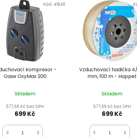
Kód:
41849
K
duchovací kompresor -
Vzduchovací hadička 4/
Oase OxyMax 200
mm, 100 m - Happet
Skladem
Skladem
577,69 Kč bez DPH
577,69 Kč bez DPH
699 Kč
699 Kč