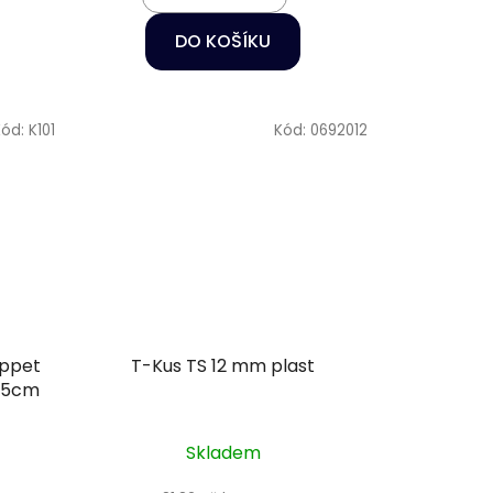
DO KOŠÍKU
Kód:
K101
Kód:
0692012
appet
T-Kus TS 12 mm plast
2,5cm
Skladem