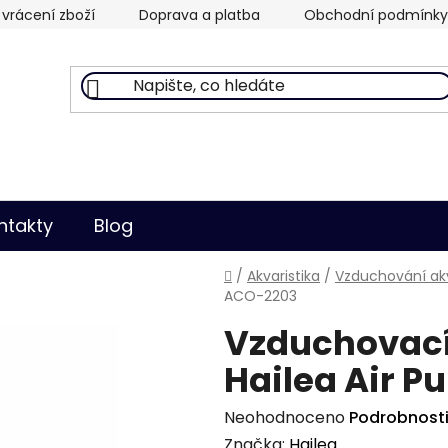
vrácení zboží
Doprava a platba
Obchodní podmínky
ntakty
Blog
Domů
/
Akvaristika
/
Vzduchování akv
ACO-2203
Vzduchovací
Hailea Air 
Průměrné
Neohodnoceno
Podrobnost
hodnocení
Značka:
Hailea