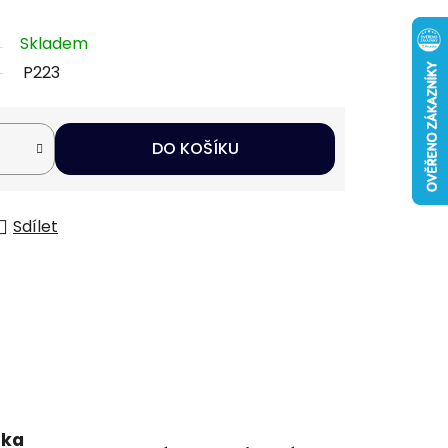
Skladem
P223
DO KOŠÍKU
Sdílet
uka