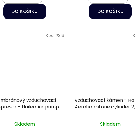
DO KOŠÍKU
DO KOŠÍKU
Kód:
P313
mbránový vzduchovací
Vzduchovací kámen - H
presor - Hailea Air pump
Aeration stone cylinder 
ACO-850
Skladem
Skladem