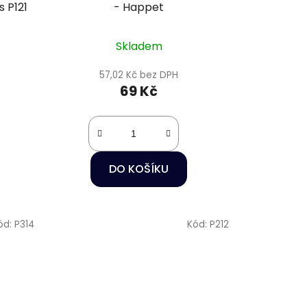
 P121
- Happet
Skladem
57,02 Kč bez DPH
69 Kč
DO KOŠÍKU
ód:
P314
Kód:
P212