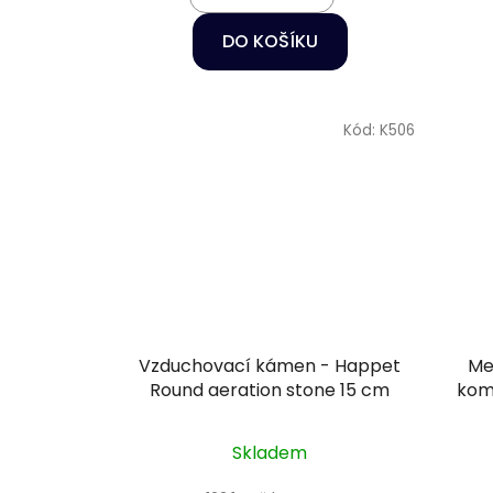
DO KOŠÍKU
Kód:
K506
Vzduchovací kámen - Happet
Me
Round aeration stone 15 cm
kom
Skladem