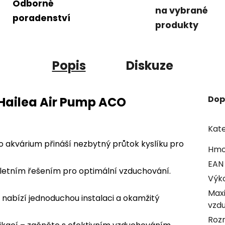
Odborné
na vybrané
poradenství
produkty
Popis
Diskuze
Dop
Hailea Air Pump ACO
Kate
akvárium přináší nezbytný průtok kyslíku pro
Hmo
EAN
pletním řešením pro optimální vzduchování.
Výk
Maxi
abízí jednoduchou instalaci a okamžitý
vzd
Roz