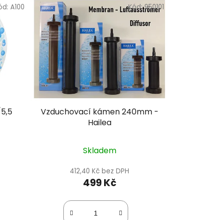
ód:
A100
Kód:
950101
5,5
Vzduchovací kámen 240mm -
Hailea
Skladem
412,40 Kč bez DPH
499 Kč