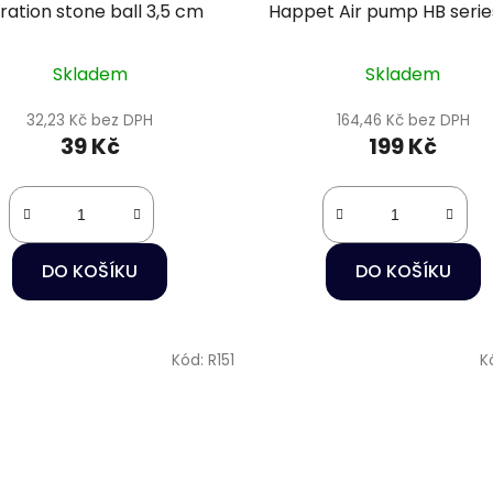
ration stone ball 3,5 cm
Happet Air pump HB series
Skladem
Skladem
32,23 Kč bez DPH
164,46 Kč bez DPH
39 Kč
199 Kč
DO KOŠÍKU
DO KOŠÍKU
Kód:
R151
K