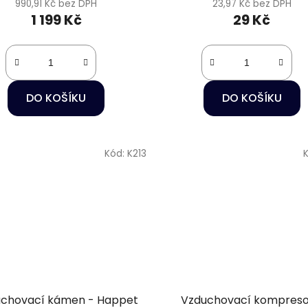
990,91 Kč bez DPH
23,97 Kč bez DPH
1 199 Kč
29 Kč
DO KOŠÍKU
DO KOŠÍKU
Kód:
K213
chovací kámen - Happet
Vzduchovací kompreso