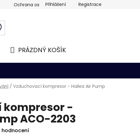
Přihlášení
Registrace
Ochrana osobních údajů
PRÁZDNÝ KOŠÍK
NÁKUPNÍ
KOŠÍK
árií
/
Vzduchovací kompresor - Hailea Air Pump
 kompresor -
Pump ACO-2203
i hodnocení