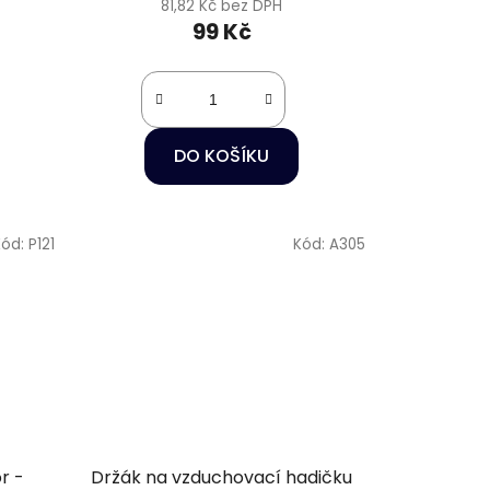
81,82 Kč bez DPH
99 Kč
DO KOŠÍKU
Kód:
P121
Kód:
A305
r -
Držák na vzduchovací hadičku