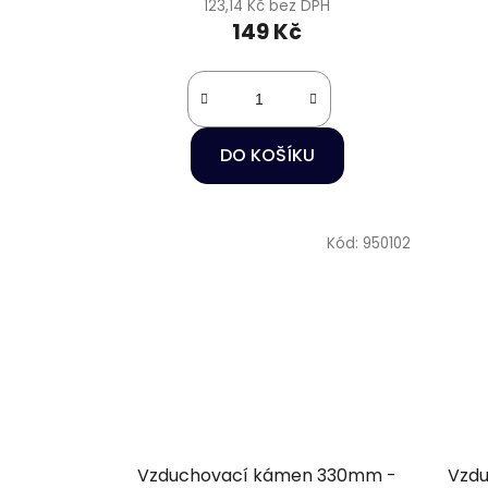
123,14 Kč bez DPH
149 Kč
DO KOŠÍKU
Kód:
950102
Vzduchovací kámen 330mm -
Vzdu