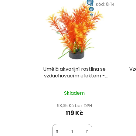
Kód:
0F14
Umělá akvarijní rostlina se
Vz
vzduchovacím efektem -
Happet 0F14
Skladem
98,35 Kč bez DPH
119 Kč