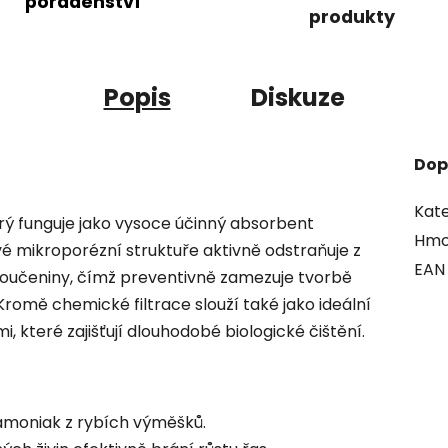
poradenství
produkty
Popis
Diskuze
Dop
Kate
terý funguje jako vysoce účinný absorbent
Hmo
své mikroporézní struktuře aktivně odstraňuje z
EAN
loučeniny, čímž preventivně zamezuje tvorbě
Kromě chemické filtrace slouží také jako ideální
i, které zajišťují dlouhodobé biologické čištění.
 amoniak z rybích výměšků.