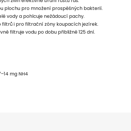
 živin efektivně brání růstu řas.
u plochu pro množení prospěšných bakterií.
lé vody a pohlcuje nežádoucí pachy.
filtrů i pro filtrační zóny koupacích jezírek.
ně filtruje vodu po dobu přibližně 125 dní.
 7–14 mg NH4