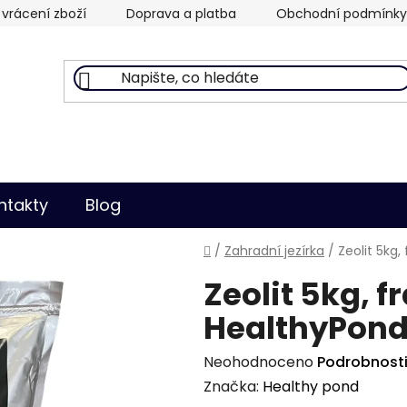
vrácení zboží
Doprava a platba
Obchodní podmínky
ntakty
Blog
Domů
/
Zahradní jezírka
/
Zeolit 5kg
Zeolit 5kg, 
HealthyPon
Průměrné
Neohodnoceno
Podrobnost
hodnocení
Značka:
Healthy pond