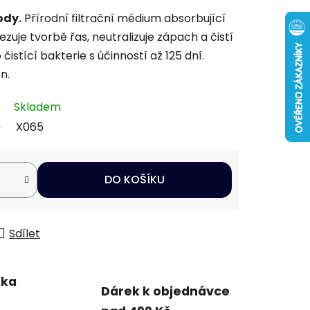
ody.
Přírodní filtrační médium absorbující
zuje tvorbě řas, neutralizuje zápach a čistí
čistící bakterie s účinností až 125 dní.
n.
Skladem
X065
DO KOŠÍKU
Sdílet
uka
Dárek k objednávce