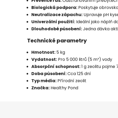
Prevence řas:
Odstraňováním přebytečných
Biologická podpora:
Poskytuje obrovsko
Neutralizace zápachu:
Upravuje pH kyse
Univerzální použití:
Ideální jako náplň do 
Dlouhodobé působení:
Jedna dávka aktiv
Technické parametry
Hmotnost:
5 kg
Vydatnost:
Pro 5 000 litrů (5 m³) vody
Absorpční schopnost:
1 g zeolitu pojme
Doba působení:
Cca 125 dní
Typ média:
Přírodní zeolit
Značka:
Healthy Pond
Z
á