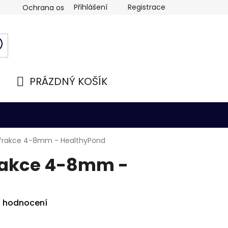
Přihlášení
Registrace
Ochrana osobních údajů
PRÁZDNÝ KOŠÍK
NÁKUPNÍ
KOŠÍK
, frakce 4-8mm - HealthyPond
frakce 4-8mm -
d
i hodnocení