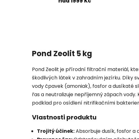
nad 1999 Kč
Pond Zeolit 5 kg
Pond Zeolit je přírodní filtrační materiál, k
škodlivých látek v zahradním jezírku. Díky 
vody čpavek (amoniak), fosfor a dusíkaté s
řas a neutralizuje nepříjemný zápach vody. 
podklad pro osídlení nitrifikačními bakteriem
Vlastnosti produktu
Trojitý účinek:
Absorbuje dusík, fosfor a