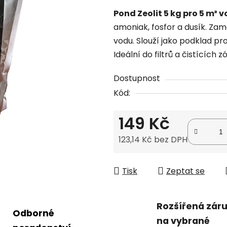
produktu
Pond Zeolit 5 kg pro 5 m³ v
je
amoniak, fosfor a dusík. Zame
0,0
vodu. Slouží jako podklad pro 
z
Ideální do filtrů a čistících zó
5
hvězdiček.
Dostupnost
Kód:
149 Kč
123,14 Kč bez DPH
Měrná cena:
Tisk
Zeptat se
Rozšířená zár
Odborné
na vybrané