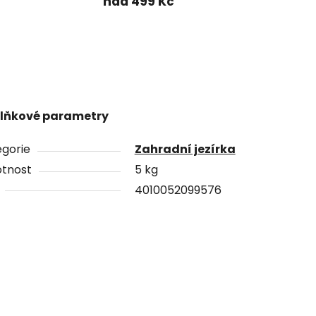
nad 499 Kč
lňkové parametry
gorie
Zahradní jezírka
tnost
5 kg
4010052099576