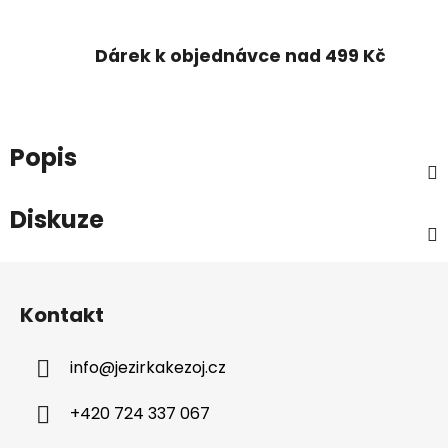
Dárek k objednávce nad 499 Kč
Popis
Diskuze
Z
á
Kontakt
p
a
info
@
jezirkakezoj.cz
t
í
+420 724 337 067