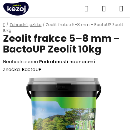
Přejít
Hledat
NÁKUPN
na
obsah
KOŠÍK
Domů
/
Zahradní jezírka
/
Zeolit frakce 5–8 mm - BactoUP Zeolit
10kg
Zeolit frakce 5–8 mm -
BactoUP Zeolit 10kg
Průměrné
Neohodnoceno
Podrobnosti hodnocení
hodnocení
Značka:
BactoUP
produktu
je
0,0
z
5
hvězdiček.