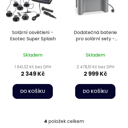
Solární osvětlení -
Dodatečná baterie
Esotec Super Splash
pro solární sety -
Esotec Akkubox 12 V/
7 Ah
Skladem
Skladem
1 941,32 Kč bez DPH
2 478,51 Kč bez DPH
2 349 Kč
2 999 Kč
DO KOŠÍKU
DO KOŠÍKU
4
položek celkem
O