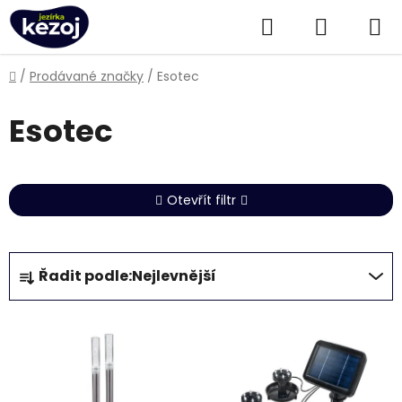
Přejít
Hledat
NÁKUPN
na
obsah
KOŠÍK
Domů
/
Prodávané značky
/
Esotec
Esotec
Otevřít filtr
Ř
Řadit podle:
Nejlevnější
a
z
V
e
ý
n
p
í
i