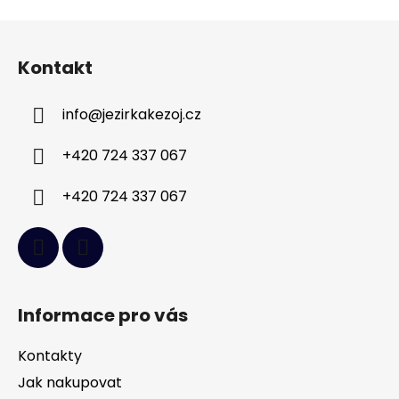
v
l
Z
á
á
d
Kontakt
p
a
a
c
info
@
jezirkakezoj.cz
t
í
í
p
+420 724 337 067
r
v
+420 724 337 067
k
y
v
ý
p
i
Informace pro vás
s
u
Kontakty
Jak nakupovat