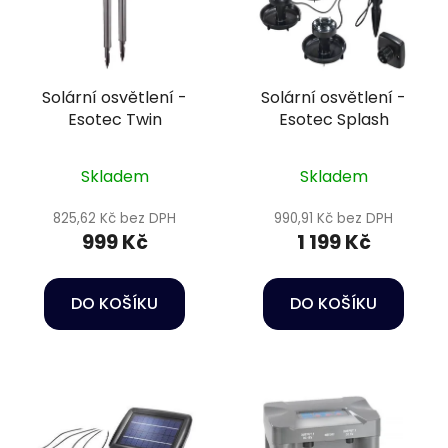
p
s
r
p
o
r
d
Solární osvětlení -
Solární osvětlení -
o
u
Esotec Twin
Esotec Splash
d
k
u
t
k
Skladem
Skladem
ů
t
825,62 Kč bez DPH
990,91 Kč bez DPH
ů
999 Kč
1 199 Kč
DO KOŠÍKU
DO KOŠÍKU