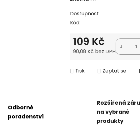
produktu
Dostupnost
je
Kód:
0,0
z
109 Kč
5
hvězdiček.
90,08 Kč bez DPH
Měrná cena:
Tisk
Zeptat se
Rozšířená zár
Odborné
na vybrané
poradenství
produkty