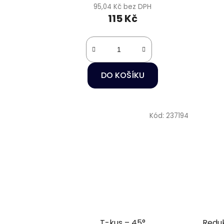
95,04 Kč bez DPH
115 Kč
DO KOŠÍKU
Kód:
237194
T-kus – 45°
Reduk