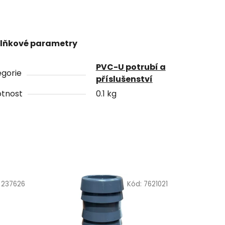
lňkové parametry
PVC-U potrubí a
gorie
příslušenství
tnost
0.1 kg
:
237626
Kód:
7621021