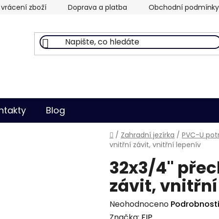
vrácení zboží
Doprava a platba
Obchodní podmínky
ntakty
Blog
Domů
/
Zahradní jezírka
/
PVC-U potr
vnitřní závit, vnitřní lepenív
32x3/4" přec
závit, vnitřn
Průměrné
Neohodnoceno
Podrobnost
hodnocení
Značka:
FIP