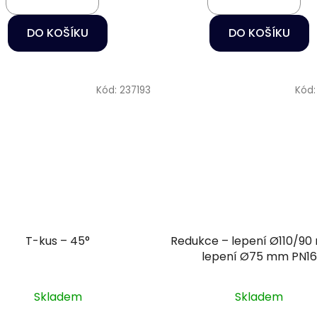
DO KOŠÍKU
DO KOŠÍKU
Kód:
237193
Kód
T-kus – 45°
Redukce – lepení Ø110/9
lepení Ø75 mm PN16
Skladem
Skladem