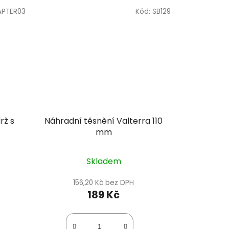
PTER03
Kód:
SB129
rž s
Náhradní těsnění Valterra 110
mm
Skladem
156,20 Kč bez DPH
189 Kč