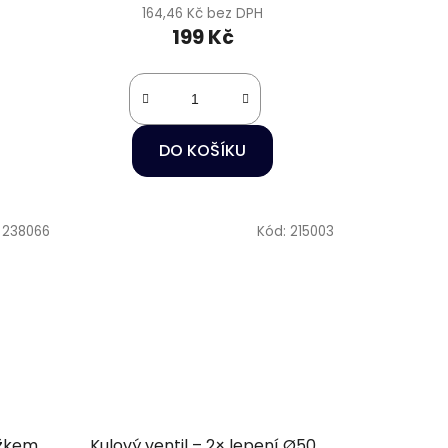
164,46 Kč bez DPH
199 Kč
DO KOŠÍKU
:
238066
Kód:
215003
užkem
Kulový ventil – 2× lepení Ø50