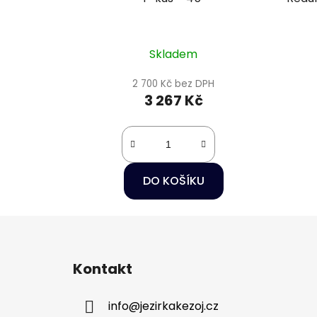
Skladem
2 700 Kč bez DPH
3 267 Kč
DO KOŠÍKU
Z
á
Kontakt
p
a
info
@
jezirkakezoj.cz
t