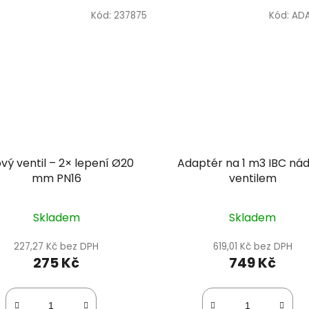
Kód:
237875
Kód:
ADA
ový ventil – 2× lepení Ø20
Adaptér na 1 m3 IBC nád
mm PN16
ventilem
Skladem
Skladem
227,27 Kč bez DPH
619,01 Kč bez DPH
275 Kč
749 Kč