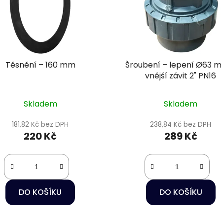
Těsnění – 160 mm
Šroubení – lepení Ø63 
vnější závit 2" PN16
Skladem
Skladem
181,82 Kč bez DPH
238,84 Kč bez DPH
220 Kč
289 Kč
DO KOŠÍKU
DO KOŠÍKU