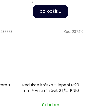
DO KOŠÍKU
:
237773
Kód:
237410
0 mm +
Redukce krátká – lepení Ø90
mm + vnitřní závit 2 1/2" PN16
Skladem