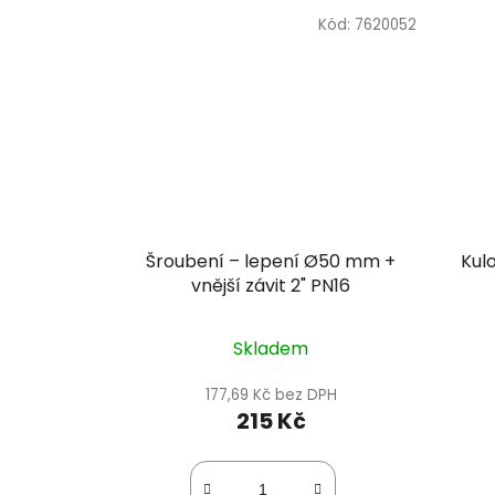
Kód:
7620052
Šroubení – lepení Ø50 mm +
Kul
vnější závit 2" PN16
Skladem
177,69 Kč bez DPH
215 Kč