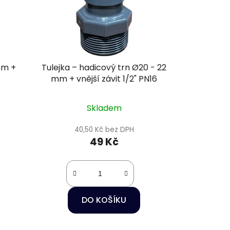
mm +
Tulejka – hadicový trn Ø20 - 22
mm + vnější závit 1/2" PN16
Skladem
40,50 Kč bez DPH
49 Kč
DO KOŠÍKU