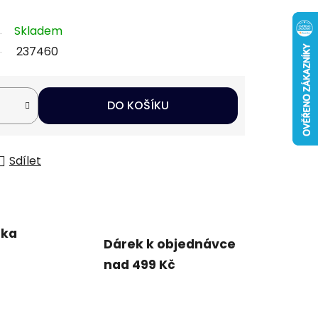
Skladem
237460
DO KOŠÍKU
Sdílet
uka
Dárek k objednávce
nad 499 Kč