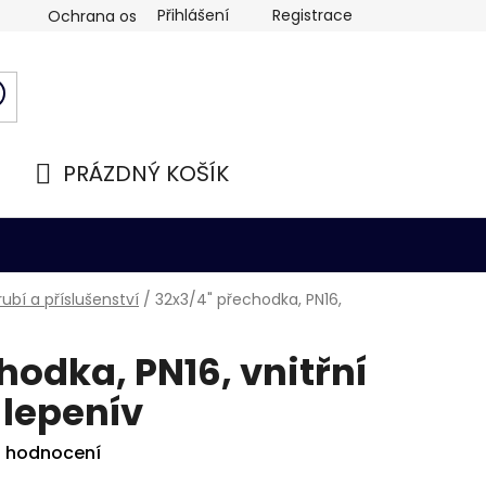
Přihlášení
Registrace
Ochrana osobních údajů
PRÁZDNÝ KOŠÍK
NÁKUPNÍ
KOŠÍK
ubí a příslušenství
/
32x3/4" přechodka, PN16,
hodka, PN16, vnitřní
í lepenív
i hodnocení