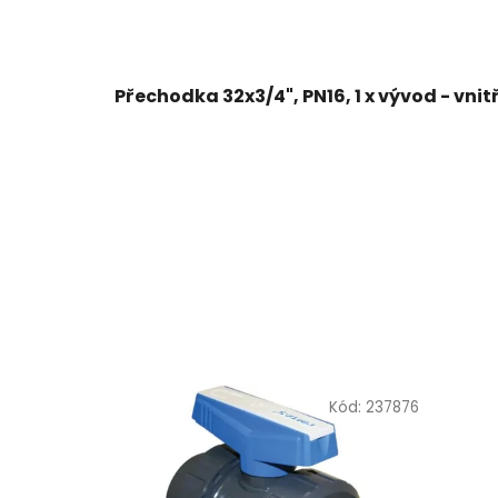
Přechodka 32x3/4", PN16, 1 x vývod - vnitřn
Kód:
237876