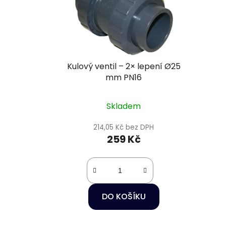
Kulový ventil – 2× lepení Ø25
mm PN16
Skladem
214,05 Kč bez DPH
259 Kč
DO KOŠÍKU