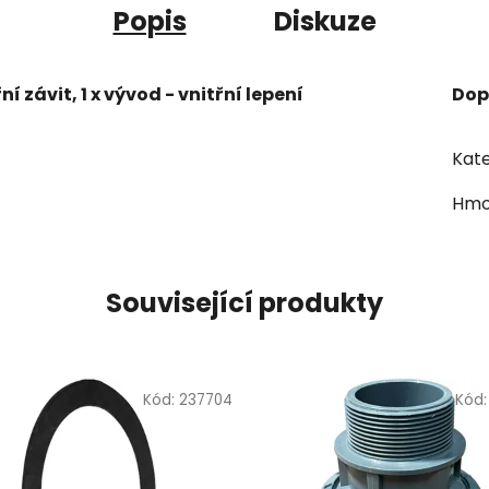
Popis
Diskuze
í závit, 1 x vývod - vnitřní lepení
Dop
Kate
Hmo
Související produkty
Kód:
237704
Kód