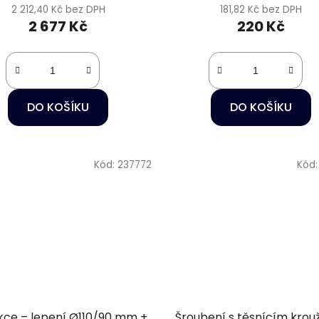
2 212,40 Kč bez DPH
181,82 Kč bez DPH
2 677 Kč
220 Kč
DO KOŠÍKU
DO KOŠÍKU
Kód:
237772
Kód
ce – lepení Ø110/90 mm +
Šroubení s těsnícím kro