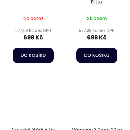
Filtex
Na dotaz
Skladem
577,69 Kč bez DPH
577,69 Kč bez DPH
699 Kč
699 Kč
DO KOŠÍKU
DO KOŠÍKU
Akvarijní štěrk - Mix
Vápenec 3.0mm 20kg