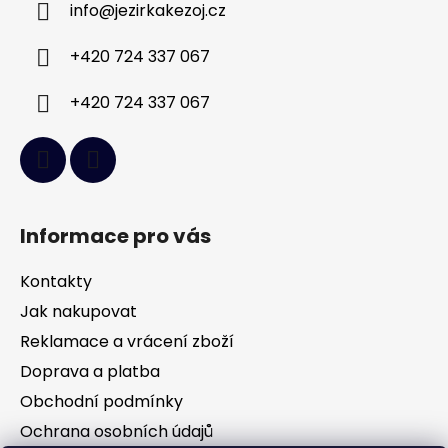
info
@
jezirkakezoj.cz
t
í
+420 724 337 067
+420 724 337 067
Informace pro vás
Kontakty
Jak nakupovat
Reklamace a vrácení zboží
Doprava a platba
Obchodní podmínky
Ochrana osobních údajů