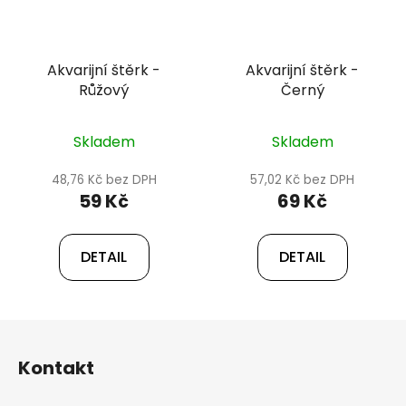
Akvarijní štěrk -
Akvarijní štěrk -
Růžový
Černý
Skladem
Skladem
48,76 Kč bez DPH
57,02 Kč bez DPH
59 Kč
69 Kč
DETAIL
DETAIL
Z
á
Kontakt
p
a