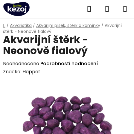
Přejít
Hledat
NÁKUPN
na
obsah
KOŠÍK
Domů
/
Akvaristika
/
Akvarijní písek, štěrk a kamínky
/
Akvarijní
štěrk - Neonově fialový
Akvarijní štěrk -
Neonově fialový
Průměrné
Neohodnoceno
Podrobnosti hodnocení
hodnocení
Značka:
Happet
produktu
je
0,0
z
5
hvězdiček.