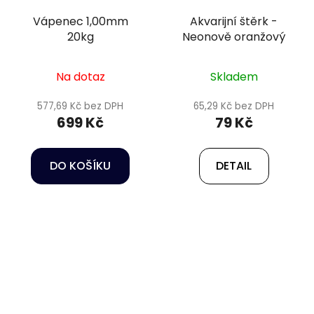
Vápenec 1,00mm
Akvarijní štěrk -
20kg
Neonově oranžový
Na dotaz
Skladem
577,69 Kč bez DPH
65,29 Kč bez DPH
699 Kč
79 Kč
DO KOŠÍKU
DETAIL