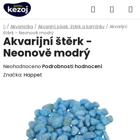
Přejít
Hledat
NÁKUPN
na
obsah
KOŠÍK
Domů
/
Akvaristika
/
Akvarijní písek, štěrk a kamínky
/
Akvarijní
štěrk - Neonově modrý
Akvarijní štěrk -
Neonově modrý
Průměrné
Neohodnoceno
Podrobnosti hodnocení
hodnocení
Značka:
Happet
produktu
je
0,0
z
5
hvězdiček.