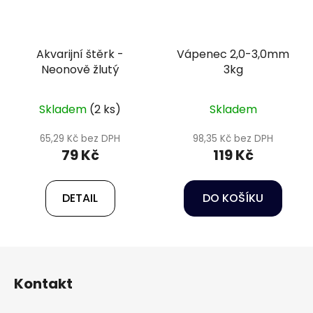
Akvarijní štěrk -
Vápenec 2,0-3,0mm
Neonově žlutý
3kg
Skladem
(2 ks)
Skladem
65,29 Kč bez DPH
98,35 Kč bez DPH
79 Kč
119 Kč
DETAIL
DO KOŠÍKU
Z
á
Kontakt
p
a