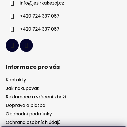
info
@
jezirkakezoj.cz
t
í
+420 724 337 067
+420 724 337 067
Informace pro vás
Kontakty
Jak nakupovat
Reklamace a vrácení zboží
Doprava a platba
Obchodní podmínky
Ochrana osobních údajů