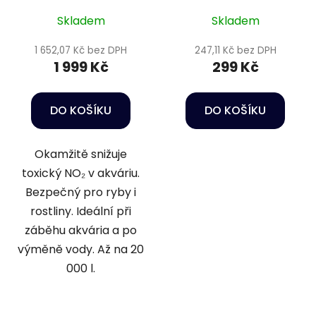
minus 5 l
- Sera Aquatan 250
Skladem
Skladem
ml
1 652,07 Kč bez DPH
247,11 Kč bez DPH
1 999 Kč
299 Kč
DO KOŠÍKU
DO KOŠÍKU
Okamžitě snižuje
toxický NO₂ v akváriu.
Bezpečný pro ryby i
rostliny. Ideální při
záběhu akvária a po
výměně vody. Až na 20
000 l.