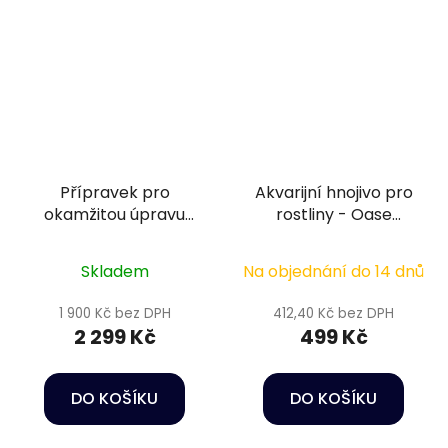
Přípravek pro
Akvarijní hnojivo pro
okamžitou úpravu
rostliny - Oase
vody na tmavou a
SOSGrow Quick
průzračnou - Sera
Fertilizer 20 Tab.
Skladem
Na objednání do 14 dnů
Black water aquatan
5 l
1 900 Kč bez DPH
412,40 Kč bez DPH
2 299 Kč
499 Kč
DO KOŠÍKU
DO KOŠÍKU