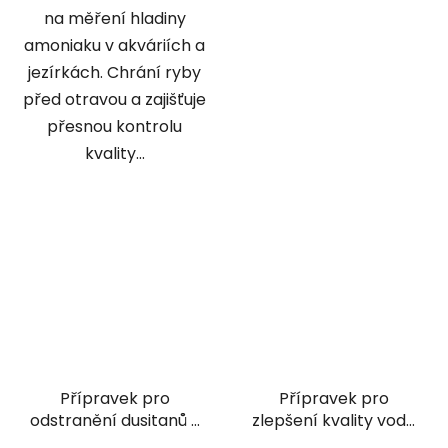
na měření hladiny
amoniaku v akváriích a
jezírkách. Chrání ryby
před otravou a zajišťuje
přesnou kontrolu
kvality...
Přípravek pro
Přípravek pro
odstranění dusitanů v
zlepšení kvality vody
akváriu - Sera Nitrit-
a podmínek pro ryby