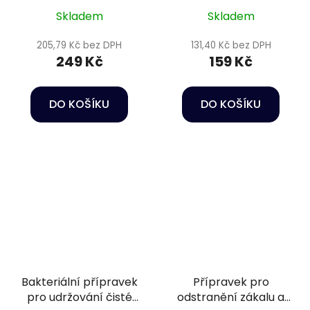
AquaStable Water
Skladem
Skladem
Optimizer 50 g
205,79 Kč bez DPH
131,40 Kč bez DPH
249 Kč
159 Kč
DO KOŠÍKU
DO KOŠÍKU
Bakteriální přípravek
Přípravek pro
pro udržování čisté
odstranění zákalu a