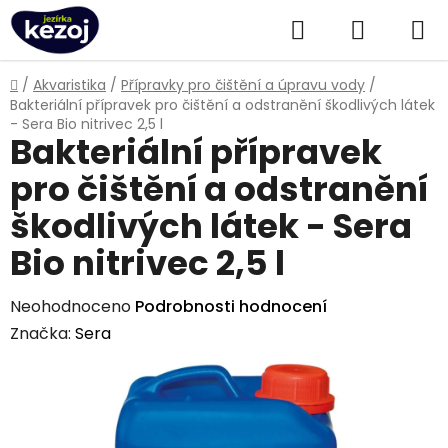
Přejít
Hledat
NÁKUPN
na
obsah
KOŠÍK
Domů
/
Akvaristika
/
Přípravky pro čištění a úpravu vody
/
Bakteriální přípravek pro čištění a odstranění škodlivých látek
- Sera Bio nitrivec 2,5 l
Bakteriální přípravek
pro čištění a odstranění
škodlivých látek - Sera
Bio nitrivec 2,5 l
Průměrné
Neohodnoceno
Podrobnosti hodnocení
hodnocení
Značka:
Sera
produktu
je
0,0
z