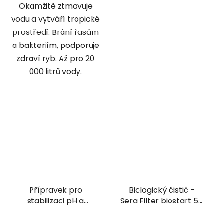
Okamžitě ztmavuje
vodu a vytváří tropické
prostředí. Brání řasám
a bakteriím, podporuje
zdraví ryb. Až pro 20
000 litrů vody.
Přípravek pro
Biologický čistič -
stabilizaci pH a
Sera Filter biostart 50
tvrdosti vody -
ml