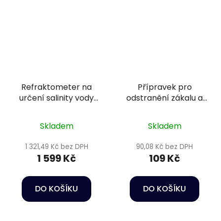
Refraktometer na
Přípravek pro
určení salinity vody
odstranění zákalu a
(množství soli ve
fosfátů - Sera
vode)
Phosvec-clear 50 ml
Skladem
Skladem
1 321,49 Kč bez DPH
90,08 Kč bez DPH
1 599 Kč
109 Kč
DO KOŠÍKU
DO KOŠÍKU