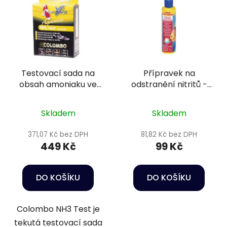
Testovací sada na
Přípravek na
obsah amoniaku ve
odstranění nitritů -
vodě - Colombo NH3
Nitrit-minus 50 ml
test
Skladem
Skladem
371,07 Kč bez DPH
81,82 Kč bez DPH
449 Kč
99 Kč
DO KOŠÍKU
DO KOŠÍKU
Colombo NH3 Test je
tekutá testovací sada