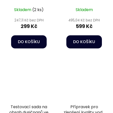
vody - Oase BoostMix
fosfátů - Sera
Clearwater Bacteria
Phosvec-clear 500 ml
Skladem
(2 ks)
Skladem
250 g
247,11 Kč bez DPH
495,04 Kč bez DPH
299 Kč
599 Kč
DO KOŠÍKU
DO KOŠÍKU
Testovací sada na
Přípravek pro
obsah dusičnanů ve
zlepšení kvality vody