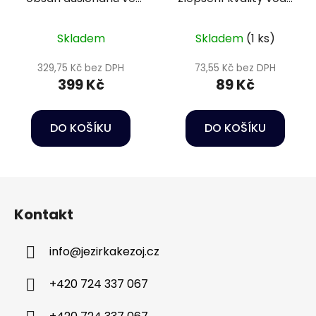
vodě - Colombo NO3
a podmínek pro ryby
test
- Sera Aquatan 50 ml
Skladem
Skladem
(1 ks)
329,75 Kč bez DPH
73,55 Kč bez DPH
399 Kč
89 Kč
DO KOŠÍKU
DO KOŠÍKU
Z
á
Kontakt
p
a
info
@
jezirkakezoj.cz
t
í
+420 724 337 067