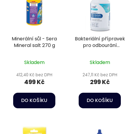
Minerální sůl - Sera
Bakteriální přípravek
Mineral salt 270 g
pro odbourání
škodlivých látek a
čistou vodu -
Skladem
Skladem
WaterBalance Boost
Bacteria 250 ml
412,40 Kč bez DPH
247,11 Kč bez DPH
499 Kč
299 Kč
DO KOŠÍKU
DO KOŠÍKU