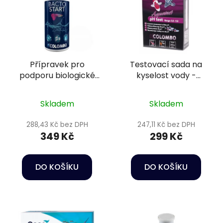
Přípravek pro
Testovací sada na
podporu biologické
kyselost vody -
rovnováhy - Colombo
Colombo pH test
Bacto Start 250 ml
Skladem
Skladem
288,43 Kč bez DPH
247,11 Kč bez DPH
349 Kč
299 Kč
DO KOŠÍKU
DO KOŠÍKU