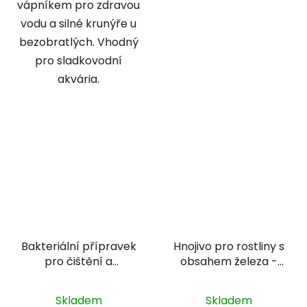
vápníkem pro zdravou
vodu a silné krunýře u
bezobratlých. Vhodný
pro sladkovodní
akvária.
Bakteriální přípravek
Hnojivo pro rostliny s
pro čištění a
obsahem železa -
odstranění škodlivých
Oase PlantGrow Slow
látek - Sera Bio
Release Iron Fert. 100
Skladem
Skladem
nitrivec 2,5 l
ml