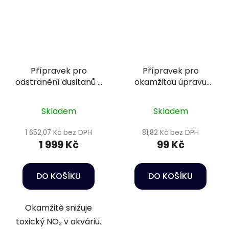
Přípravek pro
Přípravek pro
odstranění dusitanů v
okamžitou úpravu
akváriu - Sera Nitrit-
vody z vodovodu -
minus 5 l
Sera Goldy aquatan
Skladem
Skladem
50 ml
1 652,07 Kč bez DPH
81,82 Kč bez DPH
1 999 Kč
99 Kč
DO KOŠÍKU
DO KOŠÍKU
Okamžitě snižuje
toxický NO₂ v akváriu.