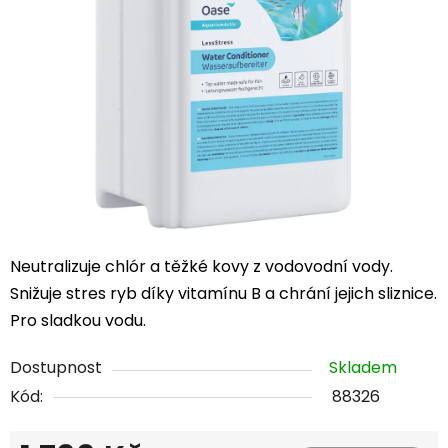
5
hvězdiček.
Neutralizuje chlór a těžké kovy z vodovodní vody.
Snižuje stres ryb díky vitamínu B a chrání jejich sliznice.
Pro sladkou vodu.
Dostupnost
Skladem
Kód:
88326