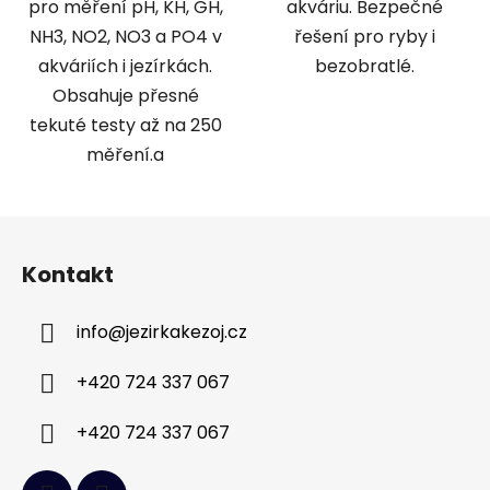
pro měření pH, KH, GH,
akváriu. Bezpečné
NH3, NO2, NO3 a PO4 v
řešení pro ryby i
akváriích i jezírkách.
bezobratlé.
Obsahuje přesné
tekuté testy až na 250
měření.a
Z
á
Kontakt
p
a
info
@
jezirkakezoj.cz
t
í
+420 724 337 067
+420 724 337 067