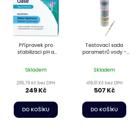
Přípravek pro
Testovací sada
stabilizaci pH a
parametrů vody -
tvrdosti vody -
Oase Quickstick 6 v 1
AquaStable Water
Skladem
Skladem
Optimizer 50 g
205,79 Kč bez DPH
419,01 Kč bez DPH
249 Kč
507 Kč
DO KOŠÍKU
DO KOŠÍKU