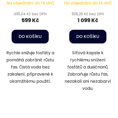
Na objednání do 14 dnů
Na objednání do 14 dnů
Phosphate Remover
Phosphate Remover
150 g
300 g
495,04 Kč bez DPH
908,26 Kč bez DPH
599 Kč
1 099 Kč
DO KOŠÍKU
DO KOŠÍKU
Rychle snižuje fosfáty a
Síťová kapsle k
pomáhá zabránit růstu
rychlému snížení
řas. Čistá voda bez
fosfátů a dusičnanů.
zakalení, připravené k
Zabraňuje růstu řas,
okamžitému použití.
nezakalí ani nezabarví
vodu.