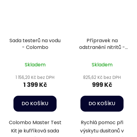
Sada testerů na vodu
Přípravek na
- Colombo
odstranění nitritů -
Nitrit-minus 2,5 l
Skladem
Skladem
1 156,20 Kč bez DPH
825,62 Kč bez DPH
1 399 Kč
999 Kč
DO KOŠÍKU
DO KOŠÍKU
Colombo Master Test
Rychlá pomoc při
Kit je kufříková sada
výskytu dusitanů v