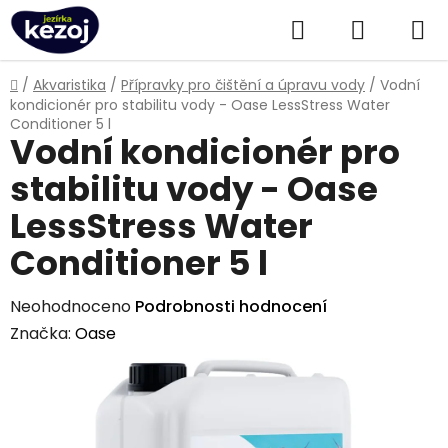
Přejít
Hledat
NÁKUPN
na
obsah
KOŠÍK
Domů
/
Akvaristika
/
Přípravky pro čištění a úpravu vody
/
Vodní
kondicionér pro stabilitu vody - Oase LessStress Water
Conditioner 5 l
Vodní kondicionér pro
stabilitu vody - Oase
LessStress Water
Conditioner 5 l
Průměrné
Neohodnoceno
Podrobnosti hodnocení
hodnocení
Značka:
Oase
produktu
je
0,0
z