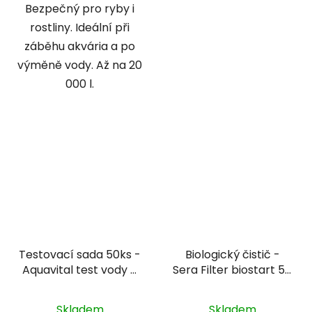
Bezpečný pro ryby i
rostliny. Ideální při
záběhu akvária a po
výměně vody. Až na 20
000 l.
Testovací sada 50ks -
Biologický čistič -
Aquavital test vody 6
Sera Filter biostart 50
v 1
ml
Skladem
Skladem