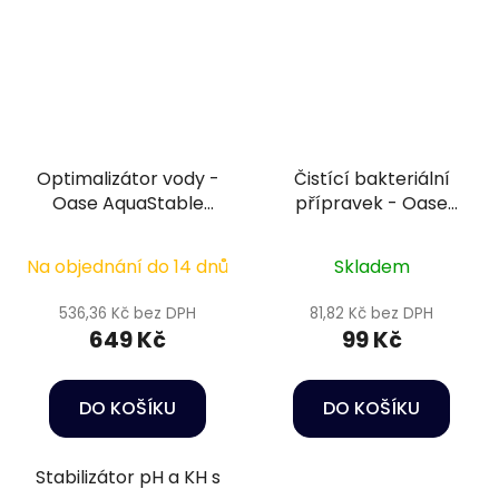
Optimalizátor vody -
Čistící bakteriální
Oase AquaStable
přípravek - Oase
Water Optimizer 500
KickBoost Clearwater
g
Bacteria 30 ml
Na objednání do 14 dnů
Skladem
536,36 Kč bez DPH
81,82 Kč bez DPH
649 Kč
99 Kč
DO KOŠÍKU
DO KOŠÍKU
Stabilizátor pH a KH s