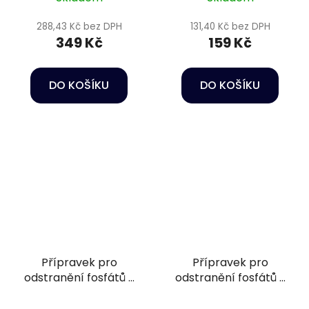
288,43 Kč bez DPH
131,40 Kč bez DPH
349 Kč
159 Kč
DO KOŠÍKU
DO KOŠÍKU
Přípravek pro
Přípravek pro
odstranění fosfátů -
odstranění fosfátů -
Oase
Oase
QuickfilterAction
QuickfilterAction