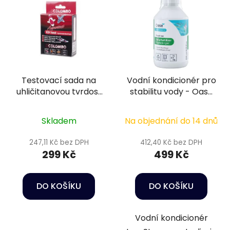
Testovací sada na
Vodní kondicionér pro
uhličitanovou tvrdost
stabilitu vody - Oase
vody - Colombo KH
LessStress Water
test
Conditioner 1 l
Skladem
Na objednání do 14 dnů
247,11 Kč bez DPH
412,40 Kč bez DPH
299 Kč
499 Kč
DO KOŠÍKU
DO KOŠÍKU
Vodní kondicionér