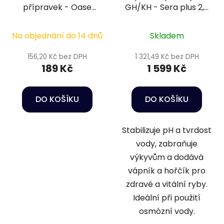
přípravek - Oase
GH/KH - Sera plus 2,5
BoostMix Clearwater
kg
Bacteria 100 g
Na objednání do 14 dnů
Skladem
156,20 Kč bez DPH
1 321,49 Kč bez DPH
189 Kč
1 599 Kč
DO KOŠÍKU
DO KOŠÍKU
Stabilizuje pH a tvrdost
vody, zabraňuje
výkyvům a dodává
vápník a hořčík pro
zdravé a vitální ryby.
Ideální při použití
osmózní vody.