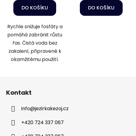
DO KOŠÍKU
DO KOŠÍKU
Rychle snižuje fosfáty a
pomáhá zabránit růstu
řas. Čistá voda bez
zakalení, připravené k
okamžitému použití.
Z
á
Kontakt
p
a
info
@
jezirkakezoj.cz
t
í
+420 724 337 067