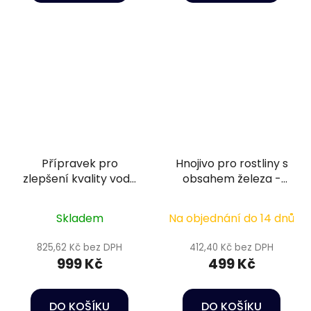
Přípravek pro
Hnojivo pro rostliny s
zlepšení kvality vody
obsahem železa -
a podmínek pro ryby
Oase PlantGrow Slow
- Sera Aquatan 2,5 l
Release Iron Fert.
Skladem
Na objednání do 14 dnů
Fert. 500 ml
825,62 Kč bez DPH
412,40 Kč bez DPH
999 Kč
499 Kč
DO KOŠÍKU
DO KOŠÍKU