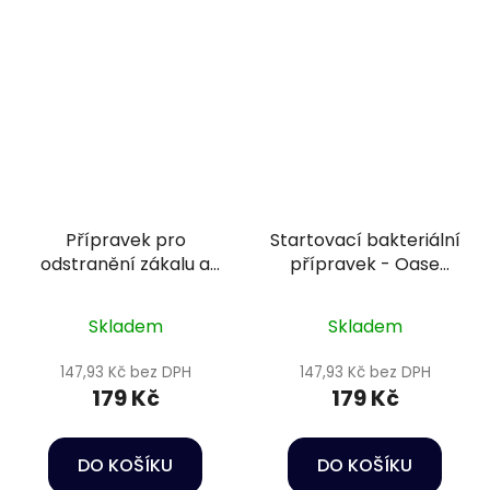
Přípravek pro
Startovací bakteriální
odstranění zákalu a
přípravek - Oase
fosfátů - Sera
KickstartFilter Start
Phosvec-clear 100 ml
Bacteria Tab
Skladem
Skladem
147,93 Kč bez DPH
147,93 Kč bez DPH
179 Kč
179 Kč
DO KOŠÍKU
DO KOŠÍKU