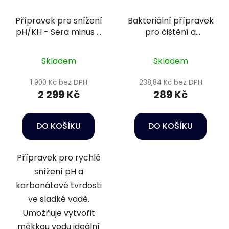
Přípravek pro snížení
Bakteriální přípravek
pH/KH - Sera minus 5
pro čištění a
L
odstranění škodlivých
látek - Sera Bio
Skladem
Skladem
nitrivec 100 ml
1 900 Kč bez DPH
238,84 Kč bez DPH
2 299 Kč
289 Kč
DO KOŠÍKU
DO KOŠÍKU
Přípravek pro rychlé
snížení pH a
karbonátové tvrdosti
ve sladké vodě.
Umožňuje vytvořit
měkkou vodu ideální