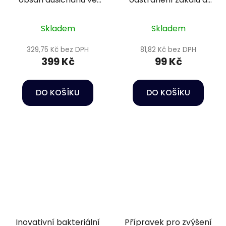
vodě - Colombo NO3
fosfátů - Sera
test
Phosvec granulate 60
Skladem
Skladem
g
329,75 Kč bez DPH
81,82 Kč bez DPH
399 Kč
99 Kč
DO KOŠÍKU
DO KOŠÍKU
Inovativní bakteriální
Přípravek pro zvýšení