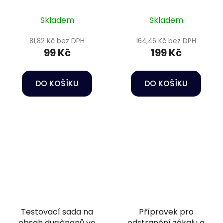
Nitrit-minus 50 ml
mínus 100 ml
Skladem
Skladem
81,82 Kč bez DPH
164,46 Kč bez DPH
99 Kč
199 Kč
DO KOŠÍKU
DO KOŠÍKU
Testovací sada na
Přípravek pro
obsah dusičnanů ve
odstranění zákalu a