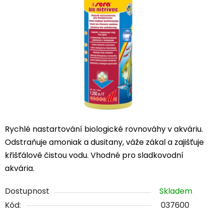
5
hvězdiček.
Rychlé nastartování biologické rovnováhy v akváriu.
Odstraňuje amoniak a dusitany, váže zákal a zajišťuje
křišťálově čistou vodu. Vhodné pro sladkovodní
akvária.
Dostupnost
Skladem
Kód:
037600