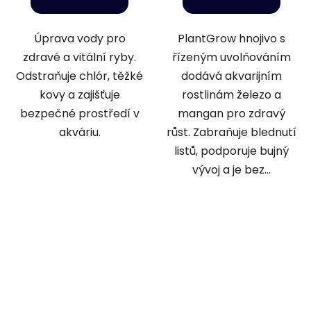
Úprava vody pro
PlantGrow hnojivo s
zdravé a vitální ryby.
řízeným uvolňováním
Odstraňuje chlór, těžké
dodává akvarijním
kovy a zajišťuje
rostlinám železo a
bezpečné prostředí v
mangan pro zdravý
akváriu.
růst. Zabraňuje blednutí
listů, podporuje bujný
vývoj a je bez...