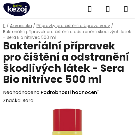
Přejít
Hledat
NÁKUPN
na
obsah
KOŠÍK
Domů
/
Akvaristika
/
Přípravky pro čištění a úpravu vody
/
Bakteriální přípravek pro čištění a odstranění škodlivých látek
- Sera Bio nitrivec 500 ml
Bakteriální přípravek
pro čištění a odstranění
škodlivých látek - Sera
Bio nitrivec 500 ml
Průměrné
Neohodnoceno
Podrobnosti hodnocení
hodnocení
Značka:
Sera
produktu
je
0,0
z