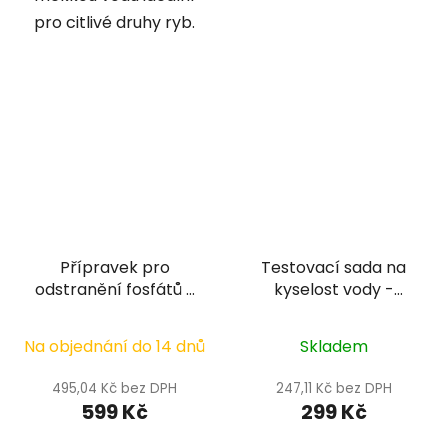
pro citlivé druhy ryb.
Přípravek pro
Testovací sada na
odstranění fosfátů -
kyselost vody -
Oase
Colombo pH test
QuickfilterAction
Na objednání do 14 dnů
Skladem
Phosphate Remover
150 g
495,04 Kč bez DPH
247,11 Kč bez DPH
599 Kč
299 Kč