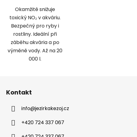
Okamžitě snižuje
toxický NO₂ v akváriu.
Bezpečný pro ryby i
rostliny. Ideální při
záběhu akvária a po
výměně vody. Až na 20
000 l.
Z
á
Kontakt
p
a
info
@
jezirkakezoj.cz
t
í
+420 724 337 067
+420 724 337 067