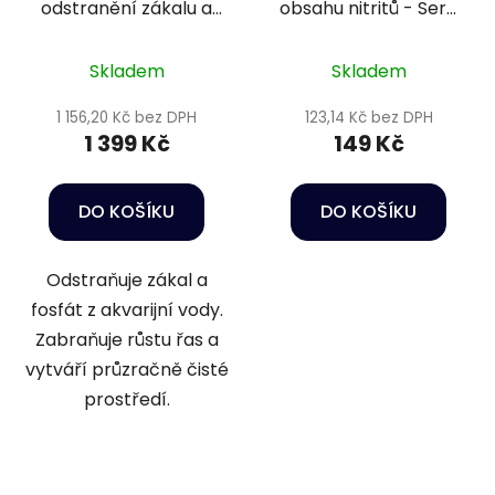
odstranění zákalu a
obsahu nitritů - Sera
fosfátů - Sera
Nitrit minus 100 ml
Phosvec-clear 2,5 l
Skladem
Skladem
1 156,20 Kč bez DPH
123,14 Kč bez DPH
1 399 Kč
149 Kč
DO KOŠÍKU
DO KOŠÍKU
Odstraňuje zákal a
fosfát z akvarijní vody.
Zabraňuje růstu řas a
vytváří průzračně čisté
prostředí.