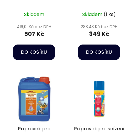
Oase Quickstick 6 v 1
a podmínek pro ryby
- Sera Aquatan 500
Skladem
Skladem
(1 ks)
ml
419,01 Kč bez DPH
288,43 Kč bez DPH
507 Kč
349 Kč
DO KOŠÍKU
DO KOŠÍKU
Přípravek pro
Přípravek pro snížení