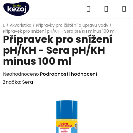
Přejít
Hledat
NÁKUPN
na
obsah
KOŠÍK
Domů
/
Akvaristika
/
Přípravky pro čištění a úpravu vody
/
Přípravek pro snížení pH/KH - Sera pH/KH mínus 100 ml
Přípravek pro snížení
pH/KH - Sera pH/KH
mínus 100 ml
Průměrné
Neohodnoceno
Podrobnosti hodnocení
hodnocení
Značka:
Sera
produktu
je
0,0
z
5
hvězdiček.