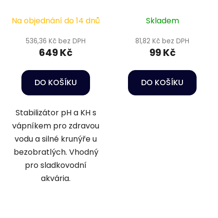
Water Optimizer 500
KickBoost Clearwater
g
Bacteria 30 ml
Na objednání do 14 dnů
Skladem
536,36 Kč bez DPH
81,82 Kč bez DPH
649 Kč
99 Kč
DO KOŠÍKU
DO KOŠÍKU
Stabilizátor pH a KH s
vápníkem pro zdravou
vodu a silné krunýře u
bezobratlých. Vhodný
pro sladkovodní
akvária.