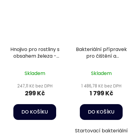
Hnojivo pro rostliny s
Bakteriální přípravek
obsahem železa -
pro čištění a
Oase PlantGrow Slow
odstranění škodlivých
Release Iron Fert. 250
látek - Sera Bio
Skladem
Skladem
ml
nitrivec 2,5 l
247,11 Kč bez DPH
1 486,78 Kč bez DPH
299 Kč
1 799 Kč
DO KOŠÍKU
DO KOŠÍKU
Startovací bakteriální