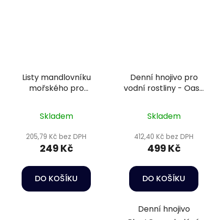
Listy mandlovníku
Denní hnojivo pro
mořského pro
vodní rostliny - Oase
přírodní úpravu vody
PlantGrow Daily
- Sera Catappa
Fertilizer 500 ml
Skladem
Skladem
Leaves 10 ks M
205,79 Kč bez DPH
412,40 Kč bez DPH
249 Kč
499 Kč
DO KOŠÍKU
DO KOŠÍKU
Denní hnojivo