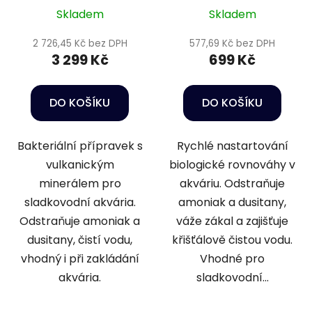
látek - Sera Bio
látek - Sera Bio
Skladem
Skladem
nitrivec 5 l
nitrivec 500 ml
2 726,45 Kč bez DPH
577,69 Kč bez DPH
3 299 Kč
699 Kč
DO KOŠÍKU
DO KOŠÍKU
Bakteriální přípravek s
Rychlé nastartování
vulkanickým
biologické rovnováhy v
minerálem pro
akváriu. Odstraňuje
sladkovodní akvária.
amoniak a dusitany,
Odstraňuje amoniak a
váže zákal a zajišťuje
dusitany, čistí vodu,
křišťálově čistou vodu.
vhodný i při zakládání
Vhodné pro
akvária.
sladkovodní...