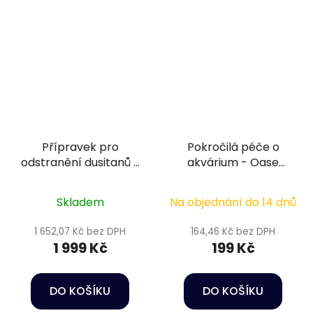
Přípravek pro
Pokročilá péče o
odstranění dusitanů v
akvárium - Oase
akváriu - Sera Nitrit-
WaterBalance Boost
minus 5 l
Bacteria 100 ml
Skladem
Na objednání do 14 dnů
1 652,07 Kč bez DPH
164,46 Kč bez DPH
1 999 Kč
199 Kč
DO KOŠÍKU
DO KOŠÍKU