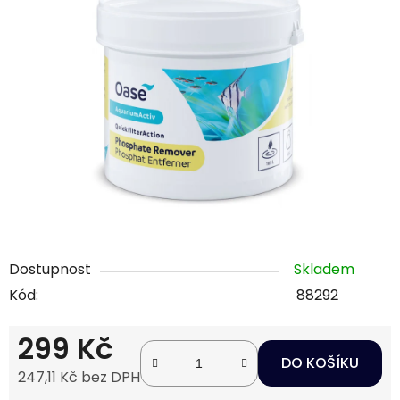
0,0
z
5
hvězdiček.
Dostupnost
Skladem
Kód:
88292
299 Kč
DO KOŠÍKU
247,11 Kč bez DPH