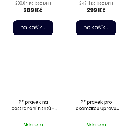
Bacteria 250 ml
238,84 Kč bez DPH
247,11 Kč bez DPH
289 Kč
299 Kč
DO KOŠÍKU
DO KOŠÍKU
Přípravek na
Přípravek pro
odstranění nitritů -
okamžitou úpravu
Nitrit-minus 2,5 l
vody z vodovodu -
Sera Goldy aquatan
Skladem
Skladem
50 ml