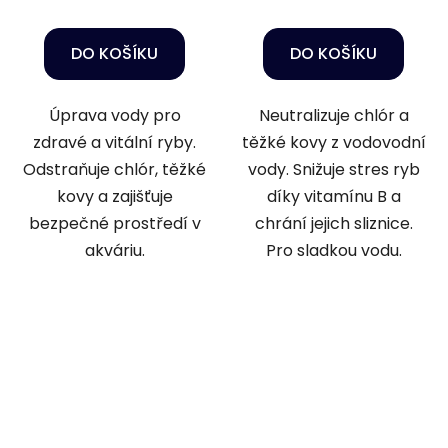
DO KOŠÍKU
DO KOŠÍKU
Úprava vody pro
Neutralizuje chlór a
zdravé a vitální ryby.
těžké kovy z vodovodní
Odstraňuje chlór, těžké
vody. Snižuje stres ryb
kovy a zajišťuje
díky vitamínu B a
bezpečné prostředí v
chrání jejich sliznice.
akváriu.
Pro sladkou vodu.