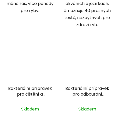
méně řas, více pohody
akváriích a jezírkách.
pro ryby.
Umožňuje 40 přesných
testů, nezbytných pro
zdraví ryb.
Bakteriální přípravek
Bakteriální přípravek
pro čištění a
pro odbourání
odstranění škodlivých
škodlivých látek a
látek - Sera Bio
čistou vodu -
Skladem
Skladem
nitrivec 100 ml
WaterBalance Boost