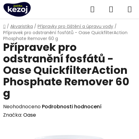
Přejít
Hledat
NÁKUPN
na
obsah
KOŠÍK
Domů
/
Akvaristika
/
Přípravky pro čištění a úpravu vody
/
Přípravek pro odstranění fosfátů - Oase QuickfilterAction
Phosphate Remover 60 g
Přípravek pro
odstranění fosfátů -
Oase QuickfilterAction
Phosphate Remover 60
g
Průměrné
Neohodnoceno
Podrobnosti hodnocení
hodnocení
Značka:
Oase
produktu
je