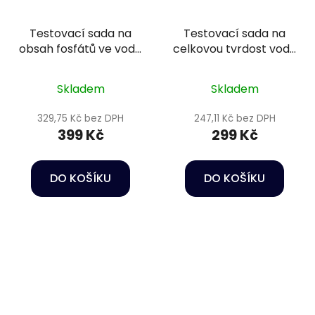
Testovací sada na
Testovací sada na
obsah fosfátů ve vodě
celkovou tvrdost vody
- Colombo PO4 test
- Colombo GH test
Skladem
Skladem
329,75 Kč bez DPH
247,11 Kč bez DPH
399 Kč
299 Kč
DO KOŠÍKU
DO KOŠÍKU