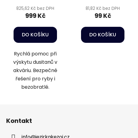
825,62 Kč bez DPH
81,82 Kč bez DPH
999 Kč
99 Kč
DO KOŠÍKU
DO KOŠÍKU
Rychlá pomoc při
výskytu dusitanů v
akváriu. Bezpečné
řešení pro ryby i
bezobratlé.
Z
á
Kontakt
p
a
info
@
jezirkakezoj.cz