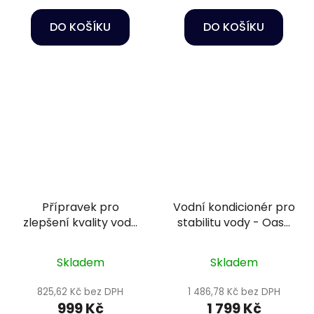
DO KOŠÍKU
DO KOŠÍKU
Přípravek pro
Vodní kondicionér pro
zlepšení kvality vody
stabilitu vody - Oase
a podmínek pro ryby
LessStress Water
- Sera Aquatan 2,5 l
Conditioner 5 l
Skladem
Skladem
825,62 Kč bez DPH
1 486,78 Kč bez DPH
999 Kč
1 799 Kč