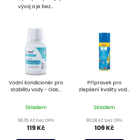
vývoj a je bez...
Vodní kondicionér pro
Přípravek pro
stabilitu vody - Oase
zlepšení kvality vody
LessStress Water
a podmínek pro ryby
Conditioner 100 ml
- Sera Aquatan 100 ml
Skladem
Skladem
98,35 Kč bez DPH
90,08 Kč bez DPH
119 Kč
109 Kč