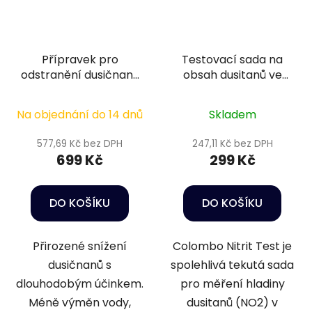
Přípravek pro
Testovací sada na
odstranění dusičnanů
obsah dusitanů ve
ve vodě - Oase
vodě - Colombo NO2
FilterAction Nitrate
test
Na objednání do 14 dnů
Skladem
Remover 120 g
577,69 Kč bez DPH
247,11 Kč bez DPH
699 Kč
299 Kč
DO KOŠÍKU
DO KOŠÍKU
Přirozené snížení
Colombo Nitrit Test je
dusičnanů s
spolehlivá tekutá sada
dlouhodobým účinkem.
pro měření hladiny
Méně výměn vody,
dusitanů (NO2) v