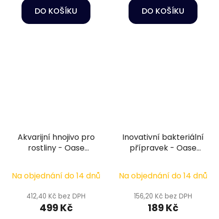
DO KOŠÍKU
DO KOŠÍKU
Akvarijní hnojivo pro
Inovativní bakteriální
rostliny - Oase
přípravek - Oase
SOSGrow Quick
BoostMix Clearwater
Fertilizer 20 Tab.
Bacteria 100 g
Na objednání do 14 dnů
Na objednání do 14 dnů
412,40 Kč bez DPH
156,20 Kč bez DPH
499 Kč
189 Kč