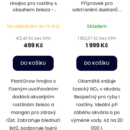
Hnojivo pro rostliny s
Přípravek pro
obsahem železa -
odstranění dusitanů v
Oase PlantGrow Slow
akváriu - Sera Nitrit-
Release Iron Fert.
minus 5 l
Na objednání do 14 dnů
Skladem
Fert. 500 ml
412,40 Kč bez DPH
1 652,07 Kč bez DPH
499 Kč
1 999 Kč
DO KOŠÍKU
DO KOŠÍKU
PlantGrow hnojivo s
Okamžitě snižuje
řízeným uvolňováním
toxický NO₂ v akváriu.
dodává akvarijním
Bezpečný pro ryby i
rostlinám železo a
rostliny. Ideální při
mangan pro zdravý
záběhu akvária a po
růst. Zabraňuje blednutí
výměně vody. Až na 20
listů, podporuje bujný
000 l.