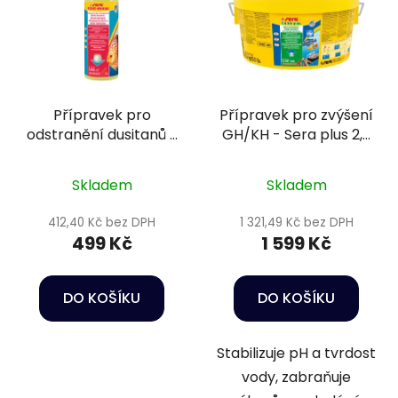
Přípravek pro
Přípravek pro zvýšení
odstranění dusitanů v
GH/KH - Sera plus 2,5
akváriu - Sera Nitrit-
kg
minus 500 ml
Skladem
Skladem
412,40 Kč bez DPH
1 321,49 Kč bez DPH
499 Kč
1 599 Kč
DO KOŠÍKU
DO KOŠÍKU
Stabilizuje pH a tvrdost
vody, zabraňuje