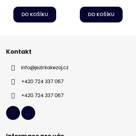
DO KOŠÍKU
DO KOŠÍKU
Z
á
Kontakt
p
a
info
@
jezirkakezoj.cz
t
í
+420 724 337 067
+420 724 337 067
Informace pro vás