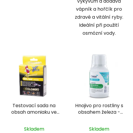
výkyvům a dodává
vápník a hořčík pro
zdravé a vitální ryby.
Ideální při použití
osmózní vody.
Testovací sada na
Hnojivo pro rostliny s
obsah amoniaku ve
obsahem železa -
vodě - Colombo NH3
Oase PlantGrow Slow
test
Release Iron Fert. 100
Skladem
Skladem
ml