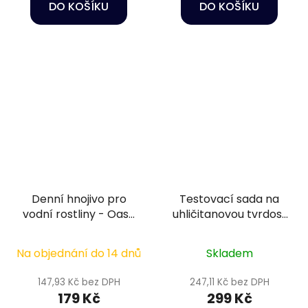
DO KOŠÍKU
DO KOŠÍKU
Denní hnojivo pro
Testovací sada na
vodní rostliny - Oase
uhličitanovou tvrdost
PlantGrow Daily
vody - Colombo KH
Fertilizer 100 ml
test
Na objednání do 14 dnů
Skladem
147,93 Kč bez DPH
247,11 Kč bez DPH
179 Kč
299 Kč