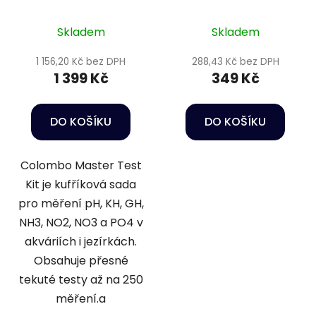
v 1
Skladem
Skladem
1 156,20 Kč bez DPH
288,43 Kč bez DPH
1 399 Kč
349 Kč
DO KOŠÍKU
DO KOŠÍKU
Colombo Master Test
Kit je kufříková sada
pro měření pH, KH, GH,
NH3, NO2, NO3 a PO4 v
akváriích i jezírkách.
Obsahuje přesné
tekuté testy až na 250
měření.a