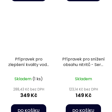
Přípravek pro
Přípravek pro snížení
zlepšení kvality vody
obsahu nitritů - Sera
a podmínek pro ryby
Nitrit minus 100 ml
- Sera Aquatan 500
Skladem
(1 ks)
Skladem
ml
288,43 Kč bez DPH
123,14 Kč bez DPH
349 Kč
149 Kč
DO KOŠÍKU
DO KOŠÍKU