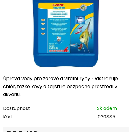
5
hvězdiček.
Úprava vody pro zdravé a vitální ryby. Odstraňuje
chlór, těžké kovy a zajišťuje bezpečné prostředí v
akváriu.
Dostupnost
Skladem
Kód:
030885