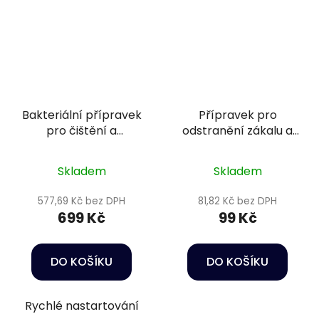
Bakteriální přípravek
Přípravek pro
pro čištění a
odstranění zákalu a
odstranění škodlivých
fosfátů - Sera
látek - Sera Bio
Phosvec granulate 60
Skladem
Skladem
nitrivec 500 ml
g
577,69 Kč bez DPH
81,82 Kč bez DPH
699 Kč
99 Kč
DO KOŠÍKU
DO KOŠÍKU
Rychlé nastartování