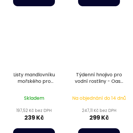
Listy mandlovníku
Týdenní hnojivo pro
mořského pro
vodní rostliny - Oase
přírodní úpravu vody
PlantGrow Weekly
- Sera Catappa
Fertilizer 250 ml
Skladem
Na objednání do 14 dnů
Leaves 10 ks S
197,52 Kč bez DPH
247,11 Kč bez DPH
239 Kč
299 Kč