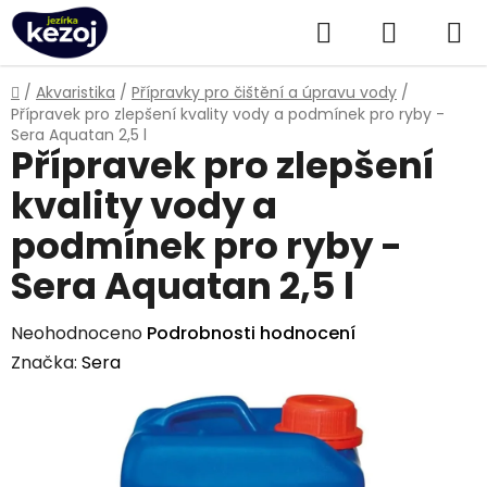
Přejít
Hledat
NÁKUPN
na
obsah
KOŠÍK
Domů
/
Akvaristika
/
Přípravky pro čištění a úpravu vody
/
Přípravek pro zlepšení kvality vody a podmínek pro ryby -
Sera Aquatan 2,5 l
Přípravek pro zlepšení
kvality vody a
podmínek pro ryby -
Sera Aquatan 2,5 l
Průměrné
Neohodnoceno
Podrobnosti hodnocení
hodnocení
Značka:
Sera
produktu
je
0,0
z