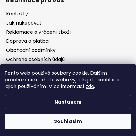
Kontakty
Jak nakupovat
Reklamace a vrácení zboží
Doprava a platba
Obchodní podmínky
Ochrana osobních údajů
Tento web používá soubory cookie. Dalším
Facebook
procházením tohoto webu vyjadřujete souhlas s
jejich používáním.. Více informací
zde
.
Nastavení
Vytvořil Shoptet
Souhlasím
Copyright 2026
Jezírka Kezoj
. Všechna práva
vyhrazena.